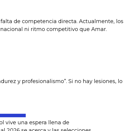
 falta de competencia directa. Actualmente, los
ernacional ni ritmo competitivo que Amar.
rez y profesionalismo”. Si no hay lesiones, lo
l vive una espera llena de
l 2026 se acerca y las selecciones