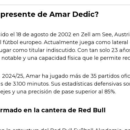
l presente de Amar Dedic?
do el 18 de agosto de 2002 en Zell am See, Austria
l fútbol europeo. Actualmente juega como lateral
ugar como titular indiscutido. Con tan solo 23 añ
notable y una capacidad física que le permite rec
 2024/25, Amar ha jugado más de 35 partidos ofici
de 3.100 minutos. Sus estadísticas defensivas so
pejes y una precisión de pase superior al 85%.
ormado en la cantera de Red Bull