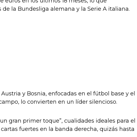
e euros en los últimos 18 meses, lo que
de la Bundesliga alemana y la Serie A italiana.
ustria y Bosnia, enfocadas en el fútbol base y el
 campo, lo convierten en un líder silencioso.
un gran primer toque”, cualidades ideales para el
as cartas fuertes en la banda derecha, quizás hasta