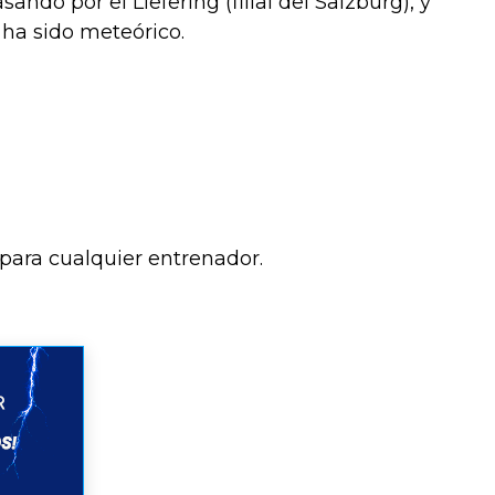
ndo por el Liefering (filial del Salzburg), y
ha sido meteórico.
 para cualquier entrenador.