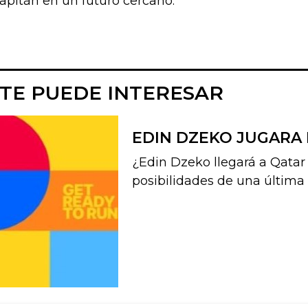
capitán en un futuro cercano.
TE PUEDE INTERESAR
EDIN DZEKO JUGARA 
¿Edin Dzeko llegará a Qatar
posibilidades de una última 