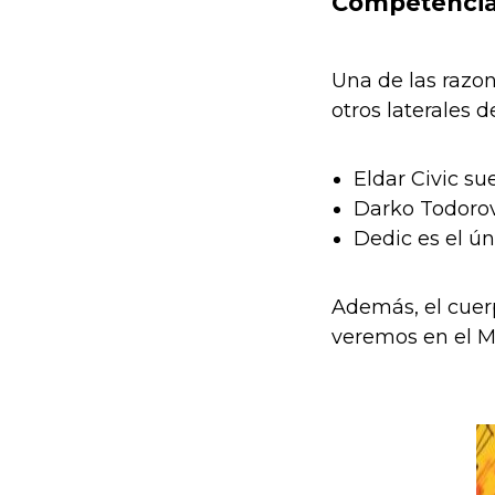
Competencia
Una de las razon
otros laterales 
Eldar Civic su
Darko Todorov
Dedic es el ún
Además, el cuerp
veremos en el M