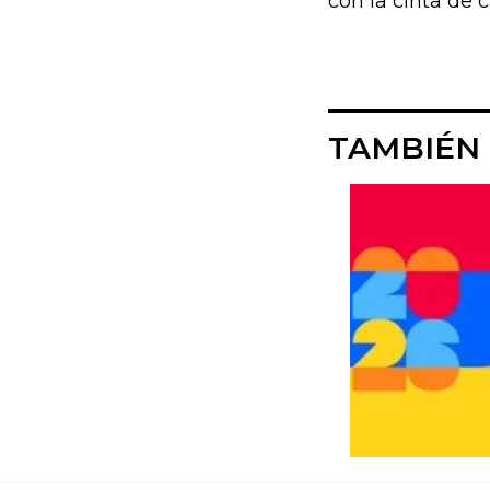
con la cinta de 
TAMBIÉN 