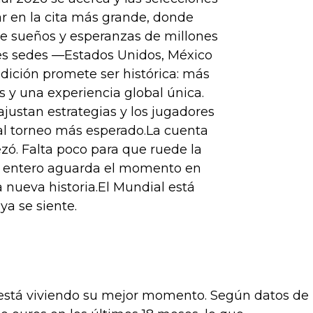
ar en la cita más grande, donde
ne sueños y esperanzas de millones
es sedes —Estados Unidos, México
dición promete ser histórica: más
 y una experiencia global única.
justan estrategias y los jugadores
al torneo más esperado.La cuenta
zó. Falta poco para que ruede la
o entero aguarda el momento en
nueva historia.El Mundial está
ya se siente.
 está viviendo su mejor momento. Según datos de