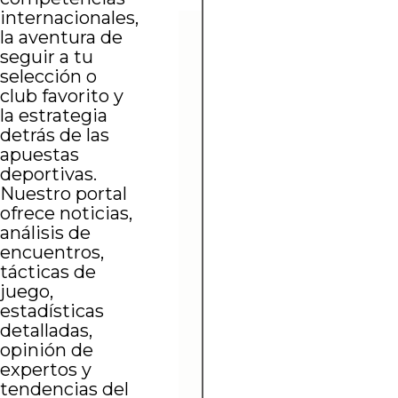
internacionales,
la aventura de
seguir a tu
selección o
club favorito y
la estrategia
detrás de las
apuestas
deportivas.
Nuestro portal
ofrece noticias,
análisis de
encuentros,
tácticas de
juego,
estadísticas
detalladas,
opinión de
expertos y
tendencias del