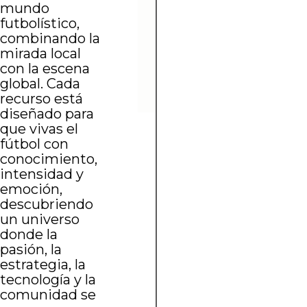
mundo
futbolístico,
combinando la
mirada local
con la escena
global. Cada
recurso está
diseñado para
que vivas el
fútbol con
conocimiento,
intensidad y
emoción,
descubriendo
un universo
donde la
pasión, la
estrategia, la
tecnología y la
comunidad se