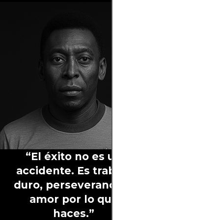
deportivas,
desde
4
Eurocopa.
especialmente
sus
en
raíces
fútbol.
humildes
En
hasta
este
convertirse
artículo
en
te
un
explicamos
coloso
qué
del
significa
fútbol
exactamente,
sudamericano
cómo
y
se
mundial.
usa
En
“El éxito no es un
en
este
accidente. Es trabajo
“Cada en
los
artículo,
duro, perseverancia y
es una o
diferentes
vamos
tipos
a
amor por lo que
para m
de
repasar
haces.”
apuestas,
los