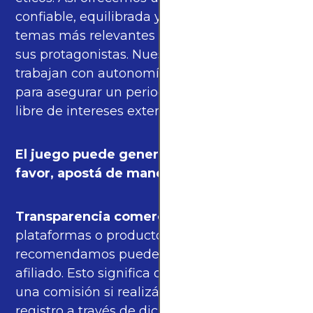
confiable, equilibrada y propia sobre los
temas más relevantes del fútbol mundial y
sus protagonistas. Nuestros periodistas
trabajan con autonomía e independencia
para asegurar un periodismo de calidad,
libre de intereses externos.
El juego puede generar adicción. Por
favor, apostá de manera responsable.
Transparencia comercial
: algunas de las
plataformas o productos que
recomendamos pueden incluir enlaces de
afiliado. Esto significa que podríamos recibir
una comisión si realizás una compra o
registro a través de dichos enlaces, sin costo