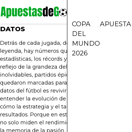
COPA
APUESTA
DATOS
DEL
MUNDO
Detrás de cada jugada, de cada victoria y de cada
leyenda, hay números que cuentan historias. Las
2026
estadísticas, los récords y los historiales son el
reflejo de la grandeza del fútbol: goles
inolvidables, partidos épicos y hazañas que
quedaron marcadas para siempre. Analizar los
datos del fútbol es revivir cada momento clave,
entender la evolución de los equipos y descubrir
cómo la estrategia y el talento se transforman en
resultados. Porque en este deporte, los números
no solo miden el rendimiento… también guardan
la memoria de la pasión.