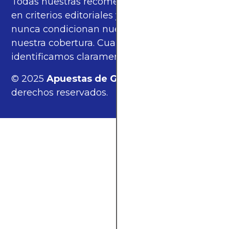
Todas nuestras recomendaciones se basan
en criterios editoriales y análisis propios, y
nunca condicionan nuestras opiniones ni
nuestra cobertura. Cuando corresponde,
identificamos claramente estos enlaces.
© 2025
Apuestas de Gol
. — Todos los
derechos reservados.