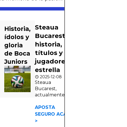
Steaua
Historia,
Bucarest –
ídolos y
historia,
gloria
títulos y
de Boca
jugadores
Juniors
estrella
2025-12-08
Steaua
Bucarest,
actualmente
conocido como
FCSB, es uno
APOSTA
de los clubes
SEGURO ACA
más históricos
>
del fútbol