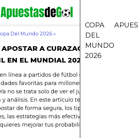
COPA
APUES
opa Del Mundo 2026
»
DEL
MUNDO
APOSTAR A CURAZAO VS. COSTA DE
2026
L EN EL MUNDIAL 2026
en línea a partidos de fútbol se ha convertido en 
vidades favoritas para millones de fanáticos en tod
a no se trata solo de ver el juego, sino de vivirlo
y análisis. En este artículo te explicaremos paso 
star de forma segura, los tipos de apuestas más
s, las estrategias más efectivas y los errores que
i quieres mejorar tus probabilidades de éxito.