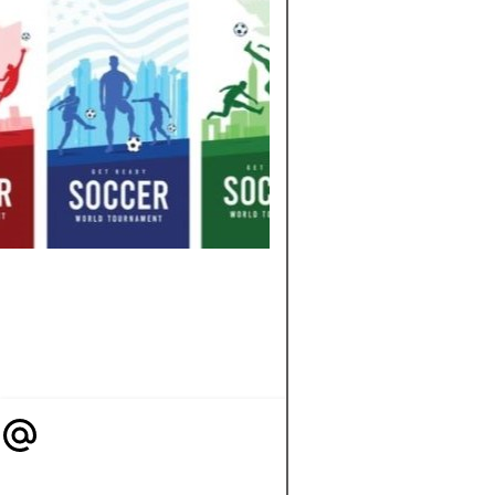
COMO APOSTAR
CROACIA VS.
PANAMÁ EN EL
MUNDIAL 2026
Apuesta a Croacia vs
Panamá en el mund
2026, de manera
segura, inteligente y
divertida. Conoce
estrategias, tipos de
apuestas y consejos
útiles para ganar