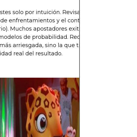
tes solo por intuición. Revisa estadísticas, alineac
l de enfrentamientos y el contexto (lesiones, clima,
io). Muchos apostadores exitosos se apoyan en an
 modelos de probabilidad. Recuerda: una buena a
 más arriesgada, sino la que tiene valor según la
idad real del resultado.
La pasión por el
allá de los 90 mi
emoción, identi
sentimiento. Un
traspasa fronter
cada gol en una