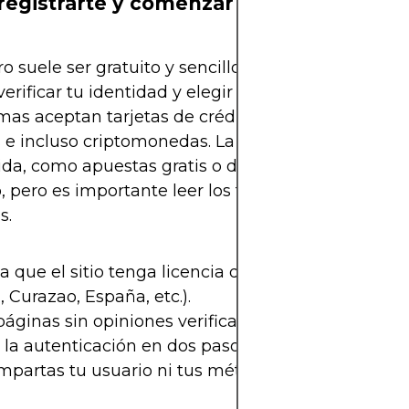
egistrarte y comenzar
tro suele ser gratuito y sencillo. Solo debes crear u
verificar tu identidad y elegir un método de pago.
mas aceptan tarjetas de crédito, transferencias, bil
s e incluso criptomonedas. La mayoría ofrece bon
da, como apuestas gratis o dinero adicional al pr
, pero es importante leer los términos para evitar
s.
ca que el sitio tenga licencia de una autoridad re
, Curazao, España, etc.).
páginas sin opiniones verificadas o con reseñas ne
 la autenticación en dos pasos para proteger tu c
mpartas tu usuario ni tus métodos de pago con te