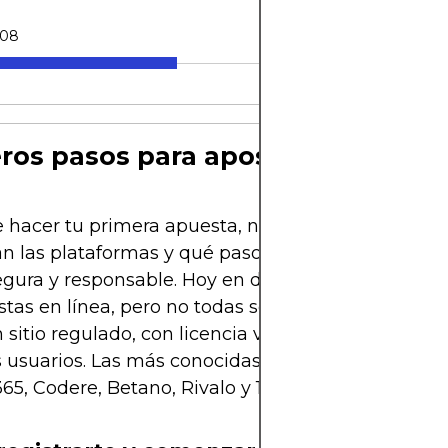
-08
ros pasos para apostar en línea
e hacer tu primera apuesta, necesitas entender c
n las plataformas y qué pasos seguir para hacerl
gura y responsable. Hoy en día existen cientos de
tas en línea, pero no todas son confiables. Lo pri
n sitio regulado, con licencia válida y buena reput
s usuarios. Las más conocidas en Latinoamérica y
65, Codere, Betano, Rivalo y 1xBet, entre otras.