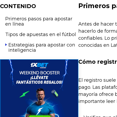
Primeros p
CONTENIDO
Primeros pasos para apostar
en línea
Antes de hacer 
hacerlo de forma
Tipos de apuestas en el fútbol
confiables. Lo p
Estrategias para apostar con
conocidas en Lat
inteligencia
Cómo registr
El registro suele
pago. Las plataf
mayoría ofrece b
importante leer 