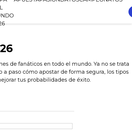
L
UNDO
26
26
ones de fanáticos en todo el mundo. Ya no se trata
aso a paso cómo apostar de forma segura, los tipos
ejorar tus probabilidades de éxito.