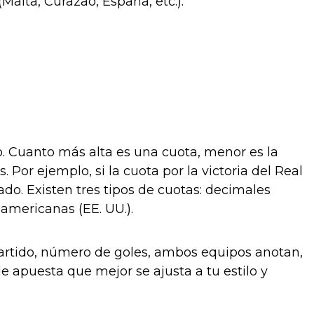
(Malta, Curazao, España, etc.).
o. Cuanto más alta es una cuota, menor es la
 Por ejemplo, si la cuota por la victoria del Real
tado. Existen tres tipos de cuotas: decimales
 americanas (EE. UU.).
rtido, número de goles, ambos equipos anotan,
e apuesta que mejor se ajusta a tu estilo y