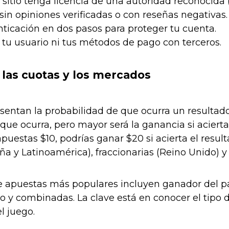
l sitio tenga licencia de una autoridad reconocida 
sin opiniones verificadas o con reseñas negativas.
nticación en dos pasos para proteger tu cuenta.
tu usuario ni tus métodos de pago con terceros.
las cuotas y los mercados
sentan la probabilidad de que ocurra un resultad
que ocurra, pero mayor será la ganancia si aciertas.
apuestas $10, podrías ganar $20 si acierta el resul
a y Latinoamérica), fraccionarias (Reino Unido) y
 apuestas más populares incluyen ganador del pa
o y combinadas. La clave está en conocer el tipo d
l juego.