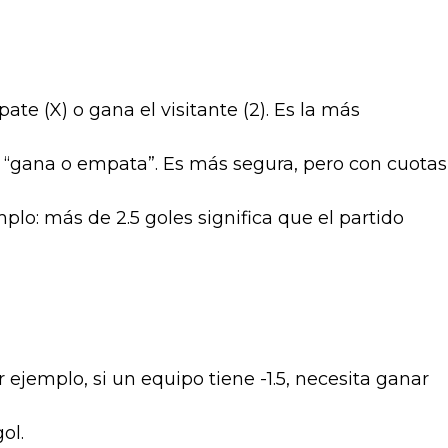
pate (X) o gana el visitante (2). Es la más
o “gana o empata”. Es más segura, pero con cuotas
plo: más de 2.5 goles significa que el partido
r ejemplo, si un equipo tiene -1.5, necesita ganar
ol.