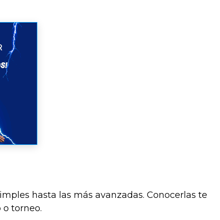
simples hasta las más avanzadas. Conocerlas te
 o torneo.