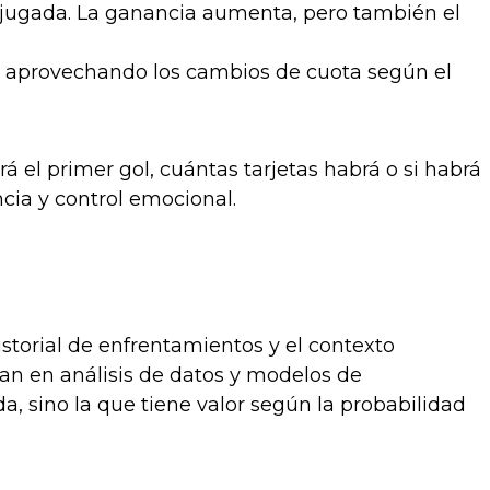
 jugada. La ganancia aumenta, pero también el
o, aprovechando los cambios de cuota según el
el primer gol, cuántas tarjetas habrá o si habrá
cia y control emocional.
historial de enfrentamientos y el contexto
yan en análisis de datos y modelos de
, sino la que tiene valor según la probabilidad