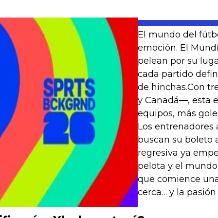
El mundo del fútbo
emoción. El Mundia
pelean por su lug
cada partido defi
de hinchas.Con tr
y Canadá—, esta e
equipos, más goles
Los entrenadores a
buscan su boleto 
regresiva ya empe
pelota y el mund
que comience una 
cerca… y la pasión 