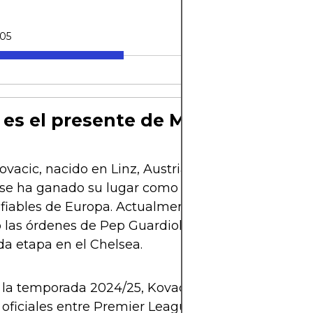
-05
 es el presente de Mateo Kovacic
vacic, nacido en Linz, Austria en 1994 pero de pa
, se ha ganado su lugar como uno de los medioca
fiables de Europa. Actualmente juega en el Manc
o las órdenes de Pep Guardiola, donde llegó tras u
a etapa en el Chelsea.
 la temporada 2024/25, Kovacic ha disputado más
 oficiales entre Premier League, Champions y cop