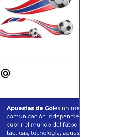
Modric dirá present
el Mundial 2026?
Repasamos su
actualidad, estadíst
y si hay chances de
última danza.
Apuestas de Gol
es un medio de
comunicación independiente, orgulloso de
cubrir el mundo del fútbol —partidos,
tácticas, tecnología, apuestas y cultura—