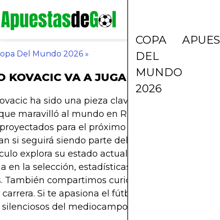
COPA
APUES
opa Del Mundo 2026
»
DEL
MUNDO
 KOVACIC VA A JUGAR EL MUNDIAL 
2026
vacic ha sido una pieza clave en la generación 
que maravilló al mundo en Rusia 2018 y Qatar 20
 proyectados para el próximo Mundial, muchos se
an si seguirá siendo parte del mediocampo ajedr
ículo explora su estado actual en el Manchester Cit
ia en la selección, estadísticas recientes y la opin
s. También compartimos curiosidades poco conoc
 carrera. Si te apasiona el fútbol de selecciones y l
silenciosos del mediocampo, este análisis es para 