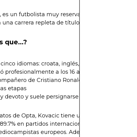
es un futbolista muy reservado, de bajo perfil me
 una carrera repleta de títulos y momentos decisi
s que...?
cinco idiomas: croata, inglés, español, alemán e it
ó profesionalmente a los 16 años con el Dinamo 
ompañero de Cristiano Ronaldo, Messi y Haaland 
tas etapas
y devoto y suele persignarse antes de cada parti
tos de Opta, Kovacic tiene un promedio de aciert
89.7% en partidos internacionales, uno de los más
ediocampistas europeos. Además, ha completado