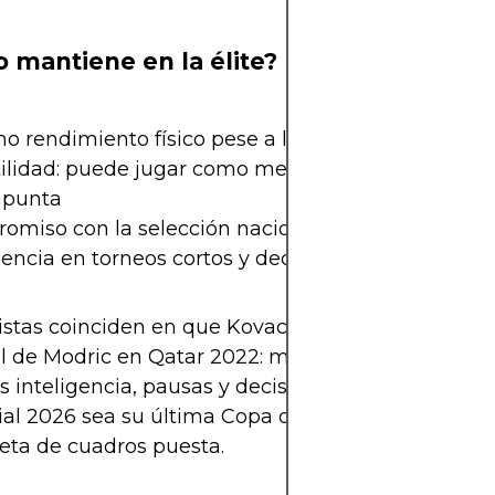
o mantiene en la élite?
mo rendimiento físico pese a la edad
ilidad: puede jugar como mediocentro, interior o
punta
omiso con la selección nacional
encia en torneos cortos y decisivos
istas coinciden en que Kovacic podría cumplir un 
al de Modric en Qatar 2022: menos kilómetros reco
 inteligencia, pausas y decisiones clave. No sería
al 2026 sea su última Copa del Mundo, y se desp
eta de cuadros puesta.