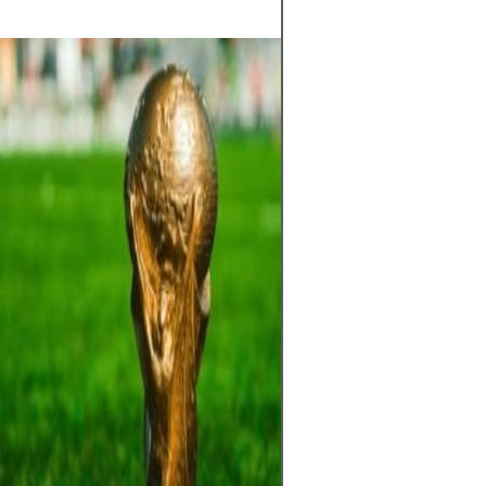
El mundo del fút
espera llena de 
Mundial 2026 se 
selecciones pele
en la cita más 
cada partido def
esperanzas de m
hinchas.Con tre
Unidos, México 
edición promete 
más equipos, má
experiencia glob
entrenadores aju
y los jugadores 