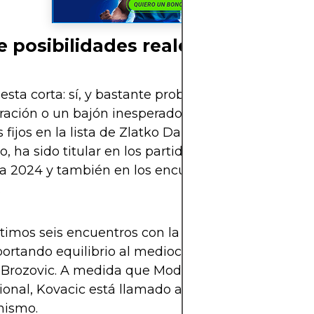
e posibilidades reales de ir al Mun
esta corta: sí, y bastante probables. Salvo alguna 
ración o un bajón inesperado, Kovacic es uno de l
fijos en la lista de Zlatko Dalic, seleccionador de 
, ha sido titular en los partidos clave del camino 
 2024 y también en los encuentros clasificatorios
.
ltimos seis encuentros con la selección, ha sido tit
portando equilibrio al mediocampo junto a Luka M
Brozovic. A medida que Modric se acerca al retiro
ional, Kovacic está llamado a tomar aún más
nismo.