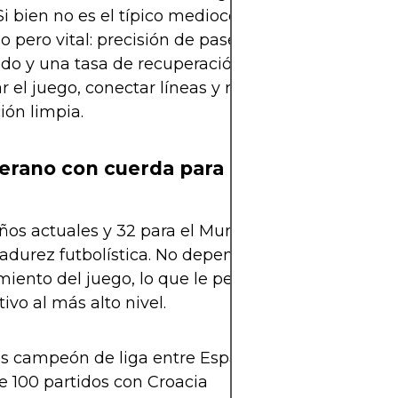
 Si bien no es el típico mediocentro goleador, su ap
so pero vital: precisión de pase del 91%, 1.7 interce
ido y una tasa de recuperación de balón altísima. S
ar el juego, conectar líneas y romper presiones co
ón limpia.
erano con cuerda para rato
ños actuales y 32 para el Mundial, Mateo se encu
durez futbolística. No depende de la velocidad, s
iento del juego, lo que le permite seguir siendo
ivo al más alto nivel.
s campeón de liga entre España e Inglaterra
e 100 partidos con Croacia