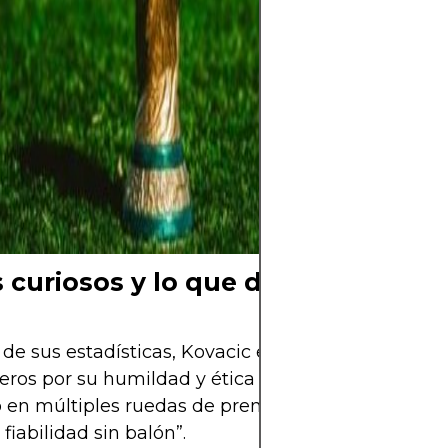
al torneo más e
cuenta regresiv
Falta poco para 
pelota y el mun
aguarda el mom
comience una nu
Mundial está cer
ya se siente.
 curiosos y lo que dicen los expe
 de sus estadísticas, Kovacic es admirado por técn
os por su humildad y ética de trabajo. Guardiola
 en múltiples ruedas de prensa por su “inteligenc
 fiabilidad sin balón”.