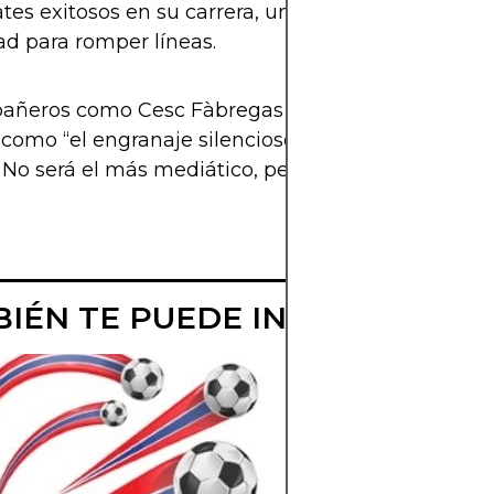
tes exitosos en su carrera, una cifra que habla de
d para romper líneas.
añeros como Cesc Fàbregas y Luka Modric lo ha
 como “el engranaje silencioso que hace funcionar
 No será el más mediático, pero cuando él no está,
IÉN TE PUEDE INTERESAR
LUKA MODRIC
JUGARA EN EL
MUNDIAL 2026
¿El genio croata Lu