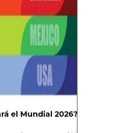
más equipos, má
experiencia glob
entrenadores aju
y los jugadores 
al torneo más e
cuenta regresiv
Falta poco para 
pelota y el mun
aguarda el mom
comience una nu
Mundial está cer
ya se siente.
rá el Mundial 2026?