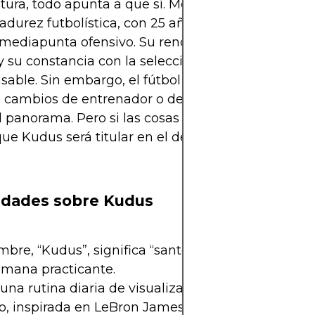
altura, todo apunta a que sí. Mohammed Kudus est
durez futbolística, con 25 años en 2026, una eda
mediapunta ofensivo. Su rendimiento en la Premi
 su constancia con la selección lo colocan como 
sable. Sin embargo, el fútbol siempre tiene sus gir
, cambios de entrenador o decisiones tácticas pod
el panorama. Pero si las cosas siguen su curso, es c
ue Kudus será titular en el debut de Ghana en el
idades sobre Kudus
bre, “Kudus”, significa “santo” en árabe, y su fami
mana practicante.
una rutina diaria de visualización mental antes d
o, inspirada en LeBron James.