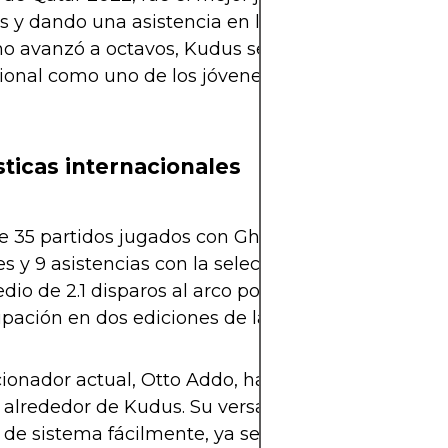
s y dando una asistencia en la fase de grupos. Au
no avanzó a octavos, Kudus se ganó el reconocimi
cional como uno de los jóvenes más prometedores
sticas internacionales
e 35 partidos jugados con Ghana hasta 2025.
es y 9 asistencias con la selección nacional.
io de 2.1 disparos al arco por partido con Ghana.
ipación en dos ediciones de la Copa Africana de N
cionador actual, Otto Addo, ha construido el esq
 alrededor de Kudus. Su versatilidad permite a G
de sistema fácilmente, ya sea jugando con un 4-