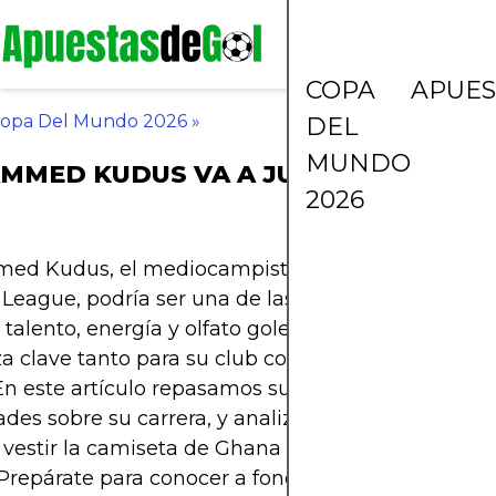
COPA
APUES
opa Del Mundo 2026
»
DEL
MUNDO
MMED KUDUS VA A JUGAR EL MUNDI
2026
d Kudus, el mediocampista ghanés que brilla e
League, podría ser una de las grandes figuras de
 talento, energía y olfato goleador lo han convert
a clave tanto para su club como para la selección
n este artículo repasamos sus estadísticas recient
ades sobre su carrera, y analizamos si realmente
vestir la camiseta de Ghana en la próxima Copa 
repárate para conocer a fondo al crack que podrí