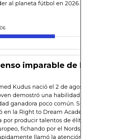
er al planeta fútbol en 2026.
-06
scenso imparable de Mohammed 
d Kudus nació el 2 de agosto de 2000 en Accra
ven demostró una habilidad especial con el baló
dad ganadora poco común. Su carrera profesional
 en la Right to Dream Academy, una cantera gh
 por producir talentos de élite. En 2018 dio el salto
uropeo, fichando por el Nordsjælland de Dinamarc
pidamente llamó la atención por su visión de jue