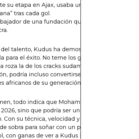
e su etapa en Ajax, usaba una camiseta con la fr
ana” tras cada gol.
bajador de una fundación que apoya la educación 
ra.
 del talento, Kudus ha demostrado tener la menta
 para el éxito. No teme los grandes escenarios, y
a roza la de los cracks sudamericanos. Si mantien
ón, podría incluso convertirse en uno de los mejor
s africanos de su generación, al nivel de Salah o 
men, todo indica que Mohammed Kudus no solo ju
2026, sino que podría ser una de las figuras que l
. Con su técnica, velocidad y carisma, Ghana tien
de sobra para soñar con un papel histórico. Y el 
ol, con ganas de ver a Kudus brillar bajo los reflec