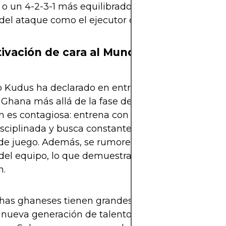
 o un 4-2-3-1 más equilibrado. Kudus puede ser ta
del ataque como el ejecutor de las jugadas.
ivación de cara al Mundial 2026
o Kudus ha declarado en entrevistas que su sueño
a Ghana más allá de la fase de grupos en 2026. Su
 es contagiosa: entrena con intensidad, mantien
isciplinada y busca constantemente mejorar su de
 de juego. Además, se rumorea que podría ser el f
del equipo, lo que demuestra su creciente peso en
n.
chas ghaneses tienen grandes esperanzas. Ghana 
 nueva generación de talentos —como Ernest Nu