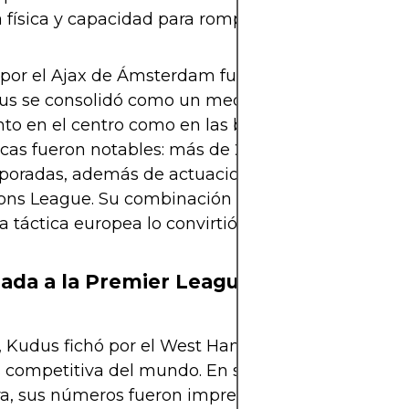
 física y capacidad para romper líneas.
por el Ajax de Ámsterdam fue el siguiente gran ca
dus se consolidó como un mediapunta versátil cap
nto en el centro como en las bandas. En la Eredivis
icas fueron notables: más de 20 goles y 10 asisten
poradas, además de actuaciones destacadas en
ns League. Su combinación de técnica africana y
na táctica europea lo convirtió en un jugador total.
gada a la Premier League
 Kudus fichó por el West Ham United, dando un sa
s competitiva del mundo. En su primera temporad
ra, sus números fueron impresionantes: 11 goles, 7