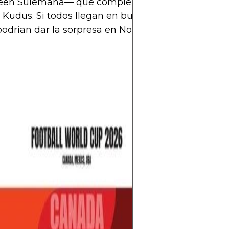
en Sulemana— que complementan perfectament
e Kudus. Si todos llegan en buena forma, las Estrel
odrían dar la sorpresa en Norteamérica 2026.
El mundo del fút
espera llena de 
Mundial 2026 se 
selecciones pele
en la cita más 
cada partido def
esperanzas de m
hinchas.Con tre
Unidos, México 
edición promete 