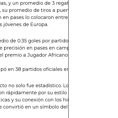
ias, y un promedio de 3 regates exitosos por parti
su promedio de tiros a puerta y su porcentaje de
n en pases lo colocaron entre los mejores medioc
s jóvenes de Europa.
dio de 0.35 goles por partido en Premier League.
e precisión en pases en campo contrario.
el premio a Jugador Africano del Mes en noviemb
ipó en 38 partidos oficiales en la temporada 2024
to no solo fue estadístico. Los fanáticos del West
n rápidamente por su estilo aguerrido, sus celeb
icas y su conexión con los hinchas. En redes socia
 convirtió en un símbolo del orgullo africano en 