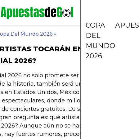
COPA
APUES
opa Del Mundo 2026
»
DEL
MUNDO
RTISTAS TOCARÁN EN LOS FAN FEST
2026
AL 2026?
al 2026 no solo promete ser el torneo de fútbol 
e la historia, también será un festival de música g
es en Estados Unidos, México y Canadá están pre
 espectaculares, donde millones de hinchas podr
r de conciertos gratuitos, DJ sets, espectáculos de 
gran pregunta es: qué artistas tocarán en los Fan 
 2026? Aunque aún no se han confirmado todos l
 hay fuertes rumores, precedentes de otros mund