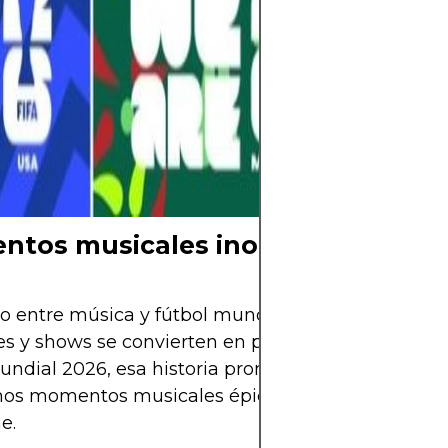
cuenta regresiv
Falta poco para 
pelota y el mun
aguarda el mom
comience una nu
Mundial está cer
ya se siente.
tos musicales inolvidables
lo entre música y fútbol mundialista viene de lejos
s y shows se convierten en parte del recuerdo col
undial 2026, esa historia promete continuar. Aquí
os momentos musicales épicos que nos preparan 
e.