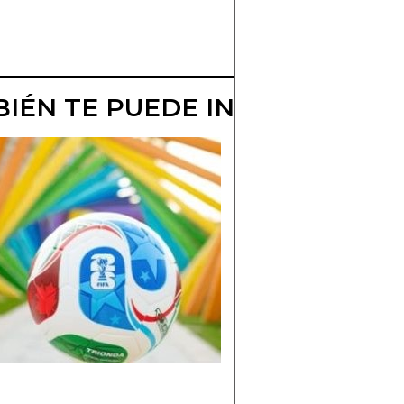
IÉN TE PUEDE INTERESAR
ARTISTAS LATI
EN EL MUNDIA
2026
Conoce los artistas
latinos que podrían
actuar en el Mundia
2026 y qué shows
musicales promete
encender la fiesta
futbolera más gran