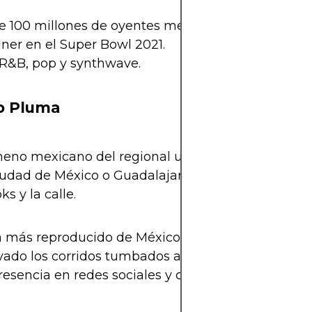
 100 millones de oyentes mensuales en Spotify.
ner en el Super Bowl 2021.
 R&B, pop y synthwave.
o Pluma
eno mexicano del regional urbano es casi fijo en
dad de México o Guadalajara. Conecta con la juv
ks y la calle.
ta más reproducido de México en 2024.
vado los corridos tumbados al mainstream.
resencia en redes sociales y charts.