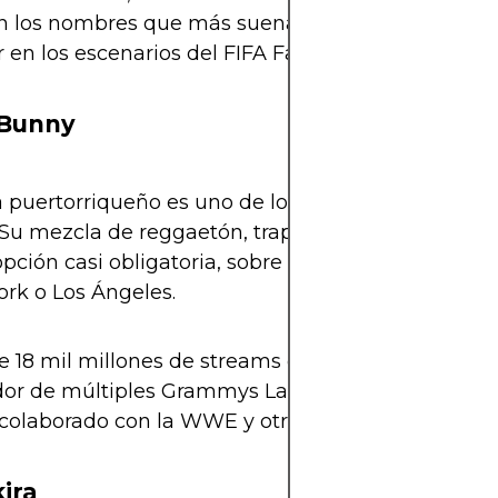
n los nombres que más suenan (y tienen sentido)
 en los escenarios del FIFA Fan Fest.
 Bunny
ta puertorriqueño es uno de los más escuchados de
u mezcla de reggaetón, trap y pop urbano lo con
pción casi obligatoria, sobre todo en sedes como
rk o Los Ángeles.
 18 mil millones de streams en 2024.
or de múltiples Grammys Latinos.
colaborado con la WWE y otros eventos globales.
ira