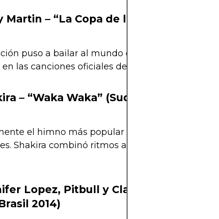
y Martin – “La Copa de la Vida” (Francia 
ción puso a bailar al mundo entero y marcó un an
en las canciones oficiales del Mundial.
kira – “Waka Waka” (Sudáfrica 2010)
ente el himno más popular de la historia de los
s. Shakira combinó ritmos africanos con pop para
ifer Lopez, Pitbull y Claudia Leitte – “W
Brasil 2014)