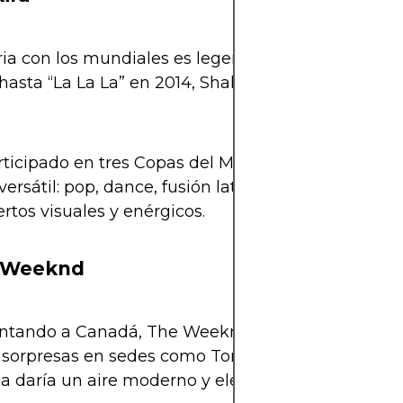
ria con los mundiales es legendaria. Desde “Wak
hasta “La La La” en 2014, Shakira es sinónimo de f
ticipado en tres Copas del Mundo.
 versátil: pop, dance, fusión latina.
rtos visuales y enérgicos.
e Weeknd
ntando a Canadá, The Weeknd podría ser una de 
 sorpresas en sedes como Toronto o Vancouver. S
a daría un aire moderno y elegante a los Fan Fest