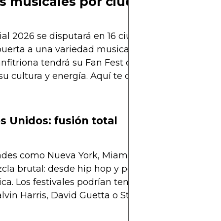
os musicales por ciudad
al 2026 se disputará en 16 ciudades de 3 países, l
puerta a una variedad musical impresionante. Ca
nfitriona tendrá su Fan Fest con artistas y género
 su cultura y energía. Aquí te contamos qué esper
s Unidos: fusión total
des como Nueva York, Miami, Los Ángeles y Atlan
la brutal: desde hip hop y pop hasta reggaetón 
ica. Los festivales podrían tener sets de DJ intern
vin Harris, David Guetta o Steve Aoki.