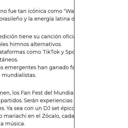
o fue tan icónica como “Waka Waka”, logró captu
brasileño y la energía latina del evento.
dición tiene su canción oficial FIFA, pero tambié
les himnos alternativos.
ataformas como TikTok y Spotify ahora impulsan h
táneos.
tas emergentes han ganado fama mundial gracias 
 mundialistas.
en, los Fan Fest del Mundial 2026 no solo serán 
 partidos. Serán experiencias culturales, emociona
s. Ya sea con un DJ set épico al atardecer en Mia
o mariachi en el Zócalo, cada sede vibrará al ritmo
 la música.