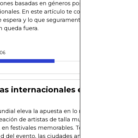
ones basadas en géneros populares, artistas local
ionales. En este artículo te contamos todo lo que 
e espera y lo que seguramente te hará vibrar, inclu
n queda fuera.
-06
tas internacionales en la mira
dial eleva la apuesta en lo musical, y en 2026 s
eación de artistas de talla mundial que transform
 en festivales memorables. Tomando en cuenta l
 del evento, las ciudades anfitrionas y el tipo de 