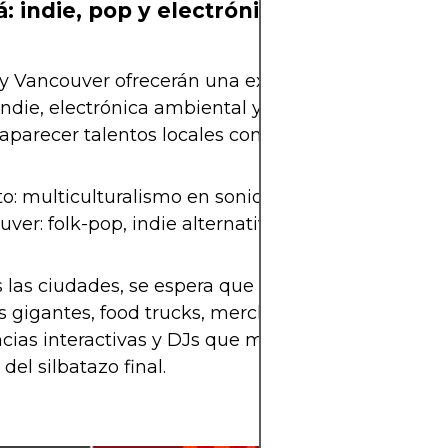
: indie, pop y electrónica
y Vancouver ofrecerán una experiencia más ecléct
ndie, electrónica ambiental y pop sofisticado. Aqu
aparecer talentos locales como Feist, Jessie Reye
o: multiculturalismo en sonidos urbanos y electro.
ver: folk-pop, indie alternativo y house chill.
 las ciudades, se espera que los Fan Fest cuenten
s gigantes, food trucks, merchandising oficial,
cias interactivas y DJs que mantendrán la fiesta i
del silbatazo final.