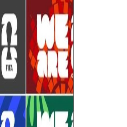
El mundo del fú
espera llena de 
Mundial 2026 se 
selecciones pele
en la cita más 
cada partido de
esperanzas de m
hinchas.Con tre
Unidos, México 
edición promete 
más equipos, má
experiencia glob
entrenadores aj
y los jugadores 
al torneo más e