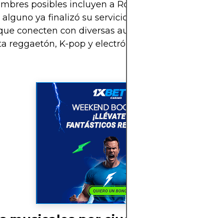
mbres posibles incluyen a Rosalía, J Balvin, Karol
 alguno ya finalizó su servicio militar). La clave se
 que conecten con diversas audiencias, desde faná
a reggaetón, K-pop y electrónica.