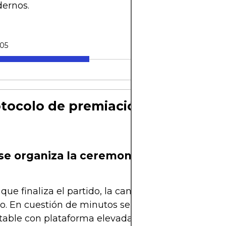
dernos.
05
otocolo de premiación explicado 
e organiza la ceremonia en la cancha?
que finaliza el partido, la cancha se transforma e
o. En cuestión de minutos se despliega una estru
ble con plataforma elevada para la entrega de p