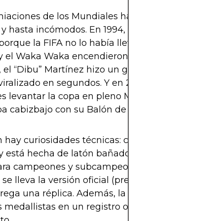
miaciones de los Mundiales han tenido momentos 
s y hasta incómodos. En 1994, Brasil celebró sin tro
 porque la FIFA no lo había llevado al estadio. En 2
y el Waka Waka encendieron la emoción antes de l
 el “Dibu” Martínez hizo un gesto polémico con s
viralizado en segundos. Y en 2014, fue inolvidable v
 levantar la copa en pleno Maracaná, mientras M
a cabizbajo con su Balón de Oro.
hay curiosidades técnicas: cada medalla pesa 12
 está hecha de latón bañado en oro. Las réplicas 
ara campeones y subcampeones son distintas: solo
se lleva la versión oficial (prestada) para celebrar,
trega una réplica. Además, la FIFA guarda los no
 medallistas en un registro oficial, incluso si no j
to.