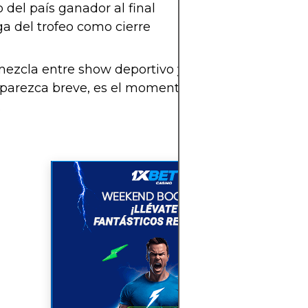
del país ganador al final
a del trofeo como cierre
ezcla entre show deportivo y ceremonia diplomát
parezca breve, es el momento más recordado de
.