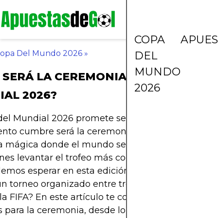
COPA
APUES
opa Del Mundo 2026
»
DEL
MUNDO
SERÁ LA CEREMONIA DE PREMIACIÓ
2026
AL 2026?
 del Mundial 2026 promete ser una fiesta inolvidab
nto cumbre será la ceremonia de premiación. Es
a mágica donde el mundo se detiene para ver a lo
s levantar el trofeo más codiciado del planeta fú
emos esperar en esta edición histórica? Habrá c
un torneo organizado entre tres países? Qué sorpr
la FIFA? En este artículo te contamos todos los det
s para la ceremonia, desde lo clásico hasta lo que