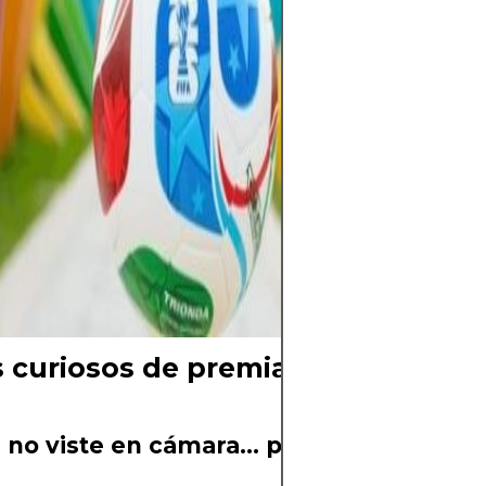
entrenadores aj
y los jugadores 
al torneo más e
cuenta regresiv
Falta poco para 
pelota y el mun
aguarda el mom
comience una nu
Mundial está cer
ya se siente.
 curiosos de premiaciones pasad
 no viste en cámara… pero pasó