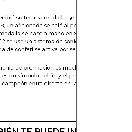
ecibió su tercera medalla... ¡en 2007!
8, un aficionado se coló al podio disfrazado
medalla se hace a mano en Suiza
22 se usó un sistema de sonido de 200 altavoces
via de confeti se activa por sensores automáticos
monia de premiación es mucho más que un mom
 es un símbolo del fin y el principio. Porque tras le
el campeón entra directo en la historia. Y eso, amig
IÉN TE PUEDE INTERESAR