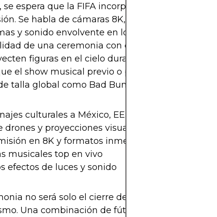
se espera que la FIFA incorpore tecnología de pu
ión. Se habla de cámaras 8K, realidad aumentada
as y sonido envolvente en los estadios. Incluso s
ilidad de una ceremonia con drones al estilo Supe
ecten figuras en el cielo durante la entrega del tro
que el show musical previo o posterior podría inclu
 de talla global como Bad Bunny, Drake o The We
ajes culturales a México, EE.UU. y Canadá
 drones y proyecciones visuales
misión en 8K y formatos inmersivos
as musicales top en vivo
 efectos de luces y sonido
onia no será solo el cierre del torneo, será un es
smo. Una combinación de fútbol, cultura pop y org