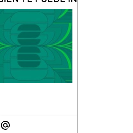
ASÍ SERÁ LA
FIESTA DEL
CAMPEÓN DEL
MUNDIAL 2026
Descubre cómo será
celebración del
campeón del Mundi
2026: el trofeo, los
festejos, la ceremon
el recibimiento histó
en su país.