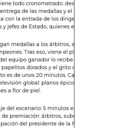
tiene todo cronometrado: desde el saludo a los árbi
 entrega de las medallas y el trofeo. La ceremonia
 con la entrada de los dirigentes FIFA, personali
s y jefes de Estado, quienes entregan los galardon
gan medallas a los árbitros, al equipo subcampeó
peones. Tras eso, viene el plato fuerte: el trofeo. E
del equipo ganador lo recibe entre fuegos artificia
e papelitos dorados y el grito de millones. La duraci
nto es de unos 20 minutos. Cada elemento está p
televisión global: planos épicos, ángulos cenitales 
s a flor de piel.
e del escenario: 5 minutos exactos
 de premiación: árbitros, subcampeón, campeón
ipación del presidente de la FIFA