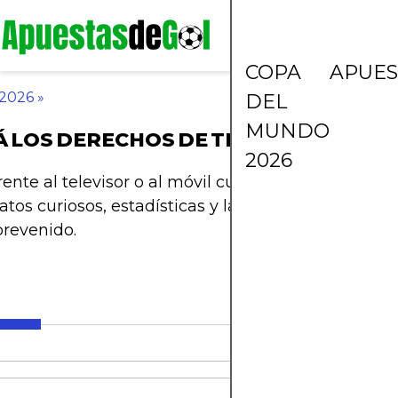
COPA
APUES
 2026
»
DEL
MUNDO
Á LOS DERECHOS DE TRANSMISIÓN DE
2026
rente al televisor o al móvil cuando arranque la F
os curiosos, estadísticas y la gran pasión que nos
prevenido.