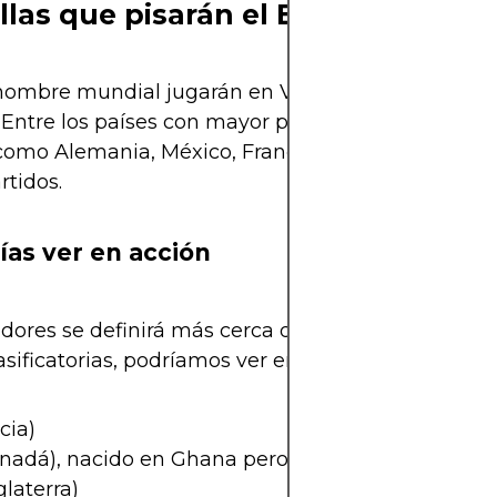
llas que pisarán el BC Place
ombre mundial jugarán en Vancouver, ya sea por
. Entre los países con mayor probabilidad de comp
s como Alemania, México, Francia y Canadá, que y
rtidos.
ías ver en acción
dores se definirá más cerca del evento, las expecta
sificatorias, podríamos ver en Vancouver a jugad
cia)
nadá), nacido en Ghana pero criado en Vancouve
laterra)