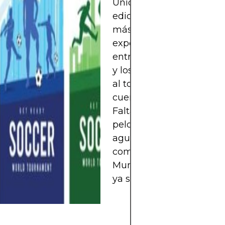
Unidos, México y Canadá
edición promete ser histó
más equipos, más goles 
experiencia global única.
entrenadores ajustan est
y los jugadores buscan s
al torneo más esperado.
cuenta regresiva ya emp
Falta poco para que rued
pelota y el mundo enter
aguarda el momento en
comience una nueva hist
Mundial está cerca… y la
ya se siente.