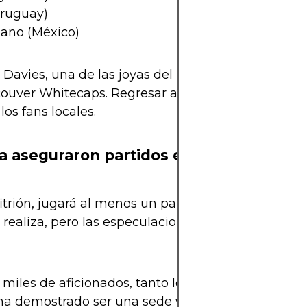
Uruguay)
zano (México)
 Davies, una de las joyas del Bayern Múnich, emp
couver Whitecaps. Regresar a su ciudad adoptiva e
os fans locales.
a aseguraron partidos en Vancouver?
trión, jugará al menos un partido de fase de grup
e realiza, pero las especulaciones apuntan a que s
 miles de aficionados, tanto locales como internac
ha demostrado ser una sede vibrante, segura y con