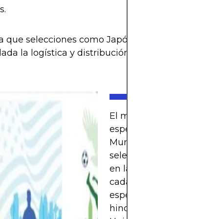
s.
a que selecciones como Japón, Corea del Sur o E
ada la logística y distribución de las sedes en No
El mundo del fútbol vive
espera llena de emoción.
Mundial 2026 se acerca y
selecciones pelean por s
en la cita más grande, 
cada partido define sueñ
esperanzas de millones 
hinchas.Con tres sedes 