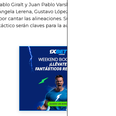
Pablo Giralt y Juan Pablo Varsky estarían confirma
Ángela Lerena, Gustavo López y el popular Bambi
or cantar las alineaciones. Su tono emocional y s
 táctico serán claves para la audiencia del Cono Sur