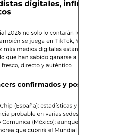
distas digitales, influencers y nu
tos
al 2026 no solo lo contarán los clásicos de la TV. H
también se juega en TikTok, YouTube, Twitch e In
 más medios digitales están acreditando a cread
o que han sabido ganarse a millones de seguido
 fresco, directo y auténtico.
ncers confirmados y posibles enviados
Chip (España): estadísticas y datos en tiempo real
cia probable en varias sedes.
o Comunica (México): aunque no es periodista depo
orea que cubrirá el Mundial desde la experiencia