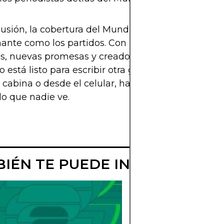
usión, la cobertura del Mundial 2026 será tan
ante como los partidos. Con una mezcla de voces
as, nuevas promesas y creadores digitales, el peri
o está listo para escribir otra gran historia. Como 
 cabina o desde el celular, habrá alguien contand
lo que nadie ve.
IÉN TE PUEDE INTERESAR
QUÉ PARTIDOS
JUGARÁN EN
GUADALAJARA 