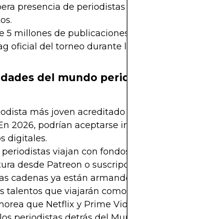
era presencia de periodistas de al menos 180 paí
os.
 5 millones de publicaciones en redes sociales us
g oficial del torneo durante los 30 días de compe
idades del mundo periodístico mundiali
iodista más joven acreditado en Qatar 2022 tenía 
En 2026, podrían aceptarse incluso desde los 16 c
 digitales.
 periodistas viajan con fondos propios y monetiza
ura desde Patreon o suscripciones en Twitch.
s cadenas ya están armando “realities” para elegi
 talentos que viajarán como parte del staff de co
morea que Netflix y Prime Video preparan docume
los periodistas detrás del Mundial.