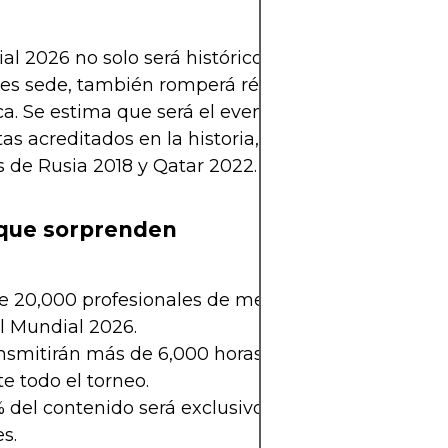
al 2026 no solo será histórico por tener 48 selecc
ses sede, también romperá récords en cobertura
a. Se estima que será el evento deportivo con má
tas acreditados en la historia, superando ampliam
de Rusia 2018 y Qatar 2022.
 que sorprenden
e 20,000 profesionales de medios estarán acredit
l Mundial 2026.
nsmitirán más de 6,000 horas de contenido en viv
e todo el torneo.
 del contenido será exclusivo para plataformas dig
s.