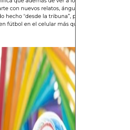
nifica que además de ver a los de siempre, vas a
rte con nuevos relatos, ángulos originales y muc
o hecho “desde la tribuna”, pensado para los jóv
 fútbol en el celular más que en la TV.
El mundo del fú
espera llena de 
Mundial 2026 se 
selecciones pele
en la cita más 
cada partido de
esperanzas de m
hinchas.Con tre
Unidos, México 