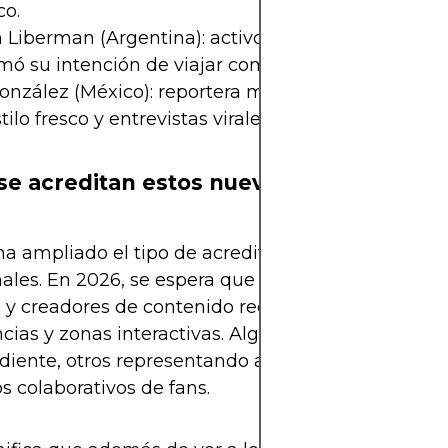
co.
 Liberman (Argentina): activo en plataformas digit
mó su intención de viajar como analista independ
nzález (México): reportera muy activa en TikTok 
tilo fresco y entrevistas virales.
e acreditan estos nuevos perfiles?
ha ampliado el tipo de acreditación para medios 
nales. En 2026, se espera que más de 3,000 period
s y creadores de contenido reciban acceso a zonas
cias y zonas interactivas. Algunos lo harán de fo
iente, otros representando a startups de medios
s colaborativos de fans.