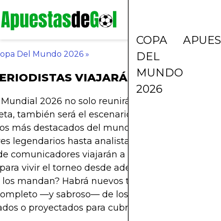
COPA
APUES
opa Del Mundo 2026
»
DEL
MUNDO
ERIODISTAS VIAJARÁN AL MUNDIAL 
2026
Mundial 2026 no solo reunirá a las mejores selec
eta, también será el escenario de lujo para los per
vos más destacados del mundo hispanohablante.
es legendarios hasta analistas virales de redes soc
de comunicadores viajarán a Estados Unidos, Méx
ara vivir el torneo desde adentro. Quiénes son? 
 los mandan? Habrá nuevos talentos? Te traemos
ompleto —y sabroso— de los periodistas que ya e
dos o proyectados para cubrir el evento más gra