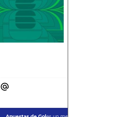
EL MUNDIAL 20
El Estadio Akron de
Guadalajara será se
del Mundial 2026 y
recibirá tres partida
de la fase de grupos
Conoce fechas,
selecciones y
curiosidades.
Apuestas de Gol
es un medio de