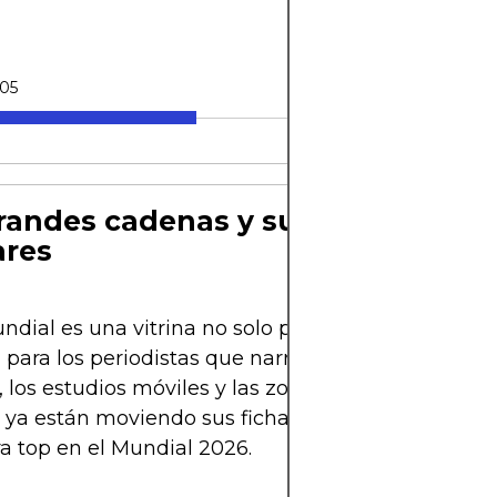
05
randes cadenas y sus enviados
ares
dial es una vitrina no solo para los jugadores, si
para los periodistas que narran la historia desde 
, los estudios móviles y las zonas mixtas. Las princ
ya están moviendo sus fichas para asegurar una
a top en el Mundial 2026.