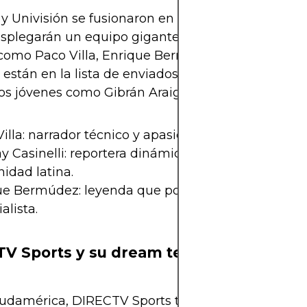
 y Univisión se fusionaron en TUDN, y para el Mun
splegarán un equipo gigante con sede en México 
como Paco Villa, Enrique Bermúdez “el Perro”, y L
i están en la lista de enviados especiales, junto a
ros jóvenes como Gibrán Araige y Antonio Gómez 
illa: narrador técnico y apasionado.
y Casinelli: reportera dinámica, conectada con la
idad latina.
ue Bermúdez: leyenda que podría tener su desped
lista.
V Sports y su dream team sudamerica
udamérica, DIRECTV Sports también tendrá pres