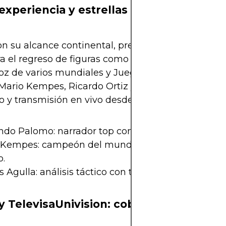
experiencia y estrellas globales
n su alcance continental, prepara una cobertura 
a el regreso de figuras como Fernando Palomo, q
voz de varios mundiales y Juegos Olímpicos. Junto 
Mario Kempes, Ricardo Ortiz y Andrés Agulla, con 
o y transmisión en vivo desde las sedes más impo
do Palomo: narrador top con estilo vibrante y prec
 Kempes: campeón del mundo y voz autorizada de
.
 Agulla: análisis táctico con tono relajado y sabio.
 TelevisaUnivision: cobertura en dos f