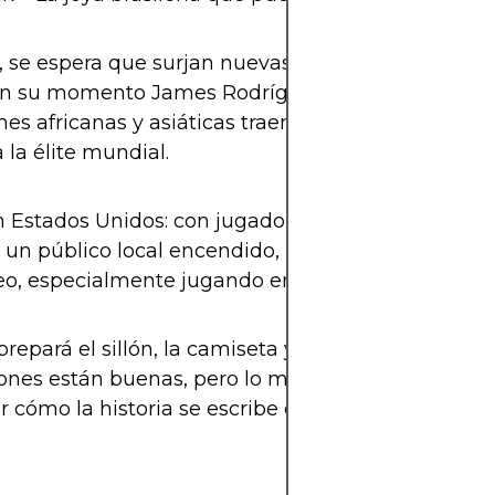
se espera que surjan nuevas figuras sorpresa, co
en su momento James Rodríguez o Keylor Navas. 
nes africanas y asiáticas traen talento joven listo 
a la élite mundial.
n Estados Unidos: con jugadores como Gio Reyna,
un público local encendido, podrían ser la gran s
eo, especialmente jugando en casa.
prepará el sillón, la camiseta y el corazón: porque 
ones están buenas, pero lo mejor siempre será vivi
er cómo la historia se escribe con cada gol.