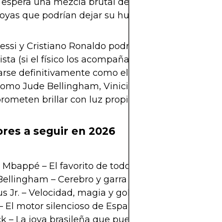
 espera una mezcla brutal de veteranos históricos
oyas que podrían dejar su huella en la historia del 
essi y Cristiano Ronaldo podrían vivir su última ci
sta (si el físico los acompaña). Kylian Mbappé bu
rse definitivamente como el nuevo rey, mientras
como Jude Bellingham, Vinicius Jr., Pedri o Alpho
rometen brillar con luz propia.
res a seguir en 2026
 Mbappé – El favorito de todos los algoritmos
ellingham – Cerebro y garra en Inglaterra
us Jr. – Velocidad, magia y goles en Brasil
– El motor silencioso de España
ck – La joya brasileña que puede explotar mundia