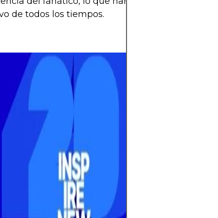
iencia del fanático, lo que hará de este Mundial e
ivo de todos los tiempos.
El mundo del fút
espera llena de 
Mundial 2026 se 
selecciones pele
en la cita más 
cada partido def
esperanzas de m
hinchas.Con tre
Unidos, México 
edición promete 
más equipos, má