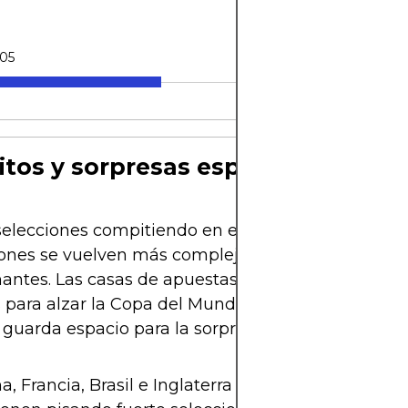
-05
itos y sorpresas esperadas
elecciones compitiendo en el Mundial 2026, las
iones se vuelven más complejas… y mucho más
ntes. Las casas de apuestas y analistas ya tiene
s para alzar la Copa del Mundo, pero ojo, que el fú
guarda espacio para la sorpresa.
a, Francia, Brasil e Inglaterra lideran las apuestas,