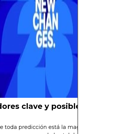
experiencia glob
entrenadores aju
y los jugadores 
al torneo más e
cuenta regresiv
Falta poco para 
pelota y el mun
aguarda el mom
comience una nu
Mundial está cer
ya se siente.
ores clave y posibles revelacione
e toda predicción está la magia de los jugadores. 