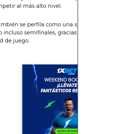
petir al más alto nivel.
mbién se perfila como una selección que podría l
o incluso semifinales, gracias a su orden táctico y
d de juego.