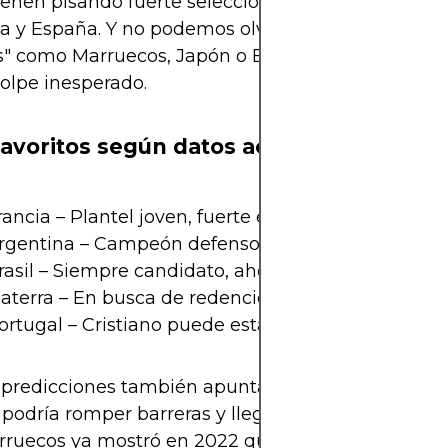
ienen pisando fuerte selecciones como Portugal,
 y España. Y no podemos olvidar a las llamadas
s" como Marruecos, Japón o Estados Unidos, que 
olpe inesperado.
favoritos según datos actuales
rancia – Plantel joven, fuerte en todas las líneas
Argentina – Campeón defensor con hambre de má
rasil – Siempre candidato, ahora con nueva gener
laterra – En busca de redención tras años de sequ
ortugal – Cristiano puede estar en su última danz
 predicciones también apuntan a que una selecci
 podría romper barreras y llegar por primera vez 
arruecos ya mostró en 2022 que el continente está 