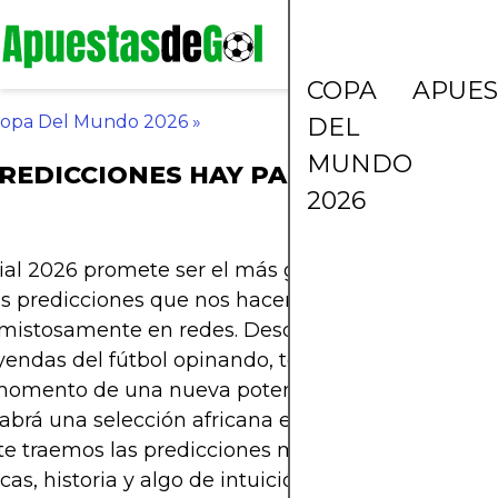
COPA
APUES
opa Del Mundo 2026
»
DEL
MUNDO
REDICCIONES HAY PARA EL MUNDIA
2026
al 2026 promete ser el más grande de la historia, 
as predicciones que nos hacen soñar, debatir y ha
mistosamente en redes. Desde IA que predice res
yendas del fútbol opinando, todos tienen algo que 
 momento de una nueva potencia? Repetirá Argent
Habrá una selección africana en semifinales? En es
 te traemos las predicciones más interesantes, ba
cas, historia y algo de intuición futbolera.