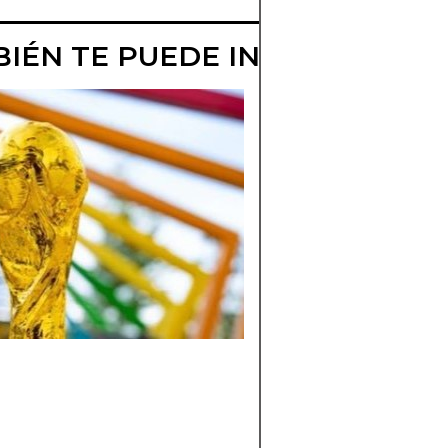
IÉN TE PUEDE INTERESAR
QUÉ POTENCIA
FUTBOLÍSTICA
DOMINAN EL
MUNDIAL 2026
Descubre qué
selecciones dominan
camino al Mundial
2026, sus estrellas,
estadísticas y cómo 
preparan las potenc
del fútbol para
conquistar