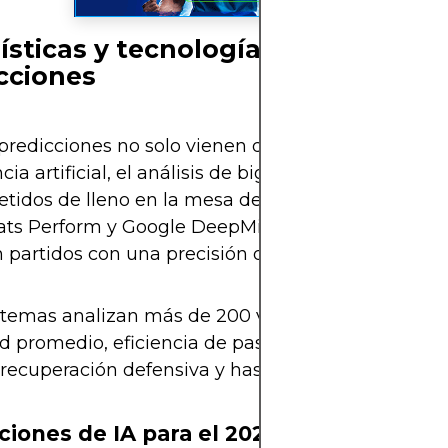
ísticas y tecnología al servicio de
cciones
 predicciones no solo vienen del "feeling" futbolero
cia artificial, el análisis de big data y el machine 
etidos de lleno en la mesa de debate. Plataforma
tats Perform y Google DeepMind han creado mode
 partidos con una precisión de hasta el 78%.
stemas analizan más de 200 variables por jugador
d promedio, eficiencia de pase, comportamiento 
 recuperación defensiva y hasta las condiciones cl
ciones de IA para el 2026