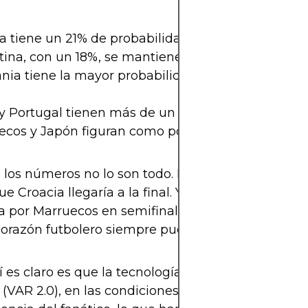
a tiene un 21% de probabilidad de ganar el torneo
tina, con un 18%, se mantiene como fuerte conte
ia tiene la mayor probabilidad de pasar a semifi
 y Portugal tienen más de un 60% de llegar a cuar
ecos y Japón figuran como posibles “dark horses”
: los números no lo son todo. En 2018, ninguna pre
ue Croacia llegaría a la final. Y en 2022, casi nadie
 por Marruecos en semifinales. Así que sí, la dat
corazón futbolero siempre puede romper el algori
í es claro es que la tecnología también influirá en 
e (VAR 2.0), en las condiciones físicas de los jugado