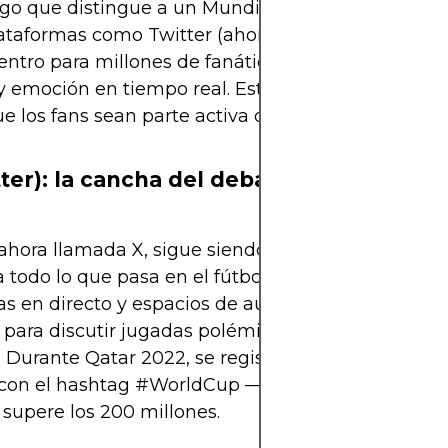
lgo que distingue a un Mundial, es la conversación
ataformas como Twitter (ahora X) y Twitch serán e
ntro para millones de fanáticos que buscan deba
 y emoción en tiempo real. Estas redes no solo inf
e los fans sean parte activa de la historia.
tter): la cancha del debate global
 ahora llamada X, sigue siendo el bar digital donde
todo lo que pasa en el fútbol. Con hashtags oficia
s en directo y espacios de audio, la red será el lu
 para discutir jugadas polémicas, estadísticas y 
. Durante Qatar 2022, se registraron más de 150 m
s con el hashtag #WorldCup —y se espera que par
a supere los 200 millones.