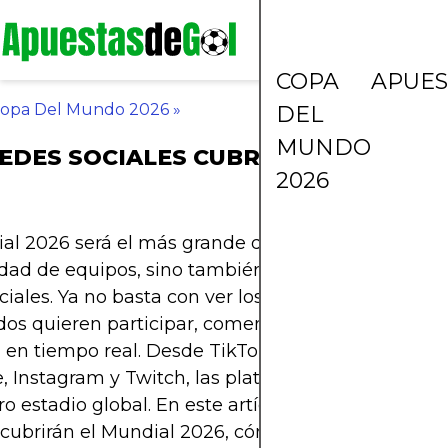
COPA
APUES
opa Del Mundo 2026
»
DEL
MUNDO
EDES SOCIALES CUBRIRÁN EL MUND
2026
al 2026 será el más grande de todos los tiempos, 
dad de equipos, sino también en cómo se vivirá en
ciales. Ya no basta con ver los partidos por televisi
dos quieren participar, comentar, reaccionar y co
 en tiempo real. Desde TikTok hasta Twitter, pas
 Instagram y Twitch, las plataformas digitales ser
o estadio global. En este artículo te contamos qu
 cubrirán el Mundial 2026, cómo planean hacerlo 