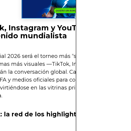
k, Instagram y YouTube: los reyes
nido mundialista
al 2026 será el torneo más “social” de la historia, y
rmas más visuales —TikTok, Instagram y YouTube
án la conversación global. Cada una ha firmado 
IFA y medios oficiales para compartir contenido e
nvirtiéndose en las vitrinas principales de la pasión
.
 la red de los highlights virales