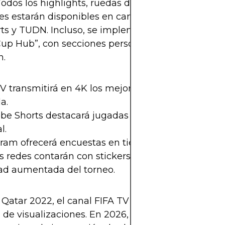
Todos los highlights, ruedas de prensa y programa
es estarán disponibles en canales como FIFA TV, 
ts y TUDN. Incluso, se implementará un modo esp
up Hub”, con secciones personalizadas para cada
n.
TV transmitirá en 4K los mejores momentos de ca
a.
be Shorts destacará jugadas y memes del día en
l.
ram ofrecerá encuestas en tiempo real sobre los p
redes contarán con stickers oficiales y efectos d
dad aumentada del torneo.
Qatar 2022, el canal FIFA TV acumuló más de 5 m
 de visualizaciones. En 2026, se espera que esa cif