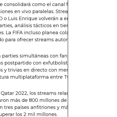
e consolidará como el canal favorito para las
iones en vivo paralelas. Streamers como Ibai Llan
 o Luis Enrique volverán a encender la conversa
rties, análisis tácticos en tiempo real y entrevista
s. La FIFA incluso planea colaboraciones con cre
o para ofrecer streams autorizados con acceso ex
parties simultáneas con fans de distintos países.
s postpartido con exfutbolistas y streamers popul
s y trivias en directo con merchandising oficial.
tura multiplataforma entre Twitch, YouTube y Tik
Qatar 2022, los streams relacionados con el Mund
ron más de 800 millones de visualizaciones en Tw
n tres países anfitriones y más de 100 partidos, la c
uperar los 2 mil millones.