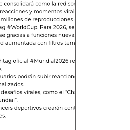
e consolidará como la red social número uno para 
 reacciones y momentos virales. Durante Qatar 20
 millones de reproducciones estuvieron relaciona
ag #WorldCup. Para 2026, se estima que esa cifra
se gracias a funciones nuevas como transmisiones
ad aumentada con filtros temáticos.
htag oficial #Mundial2026 reunirá todos los clips 
.
uarios podrán subir reacciones con duetos y efect
alizados.
desafíos virales, como el “Challenge del Golazo” o 
ndial”.
ncers deportivos crearán contenido diario desde l
es.