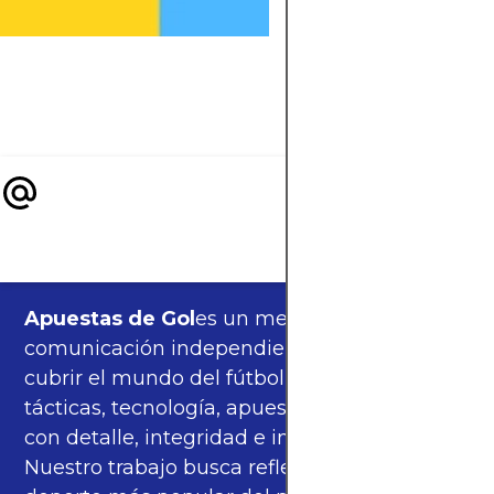
apps, videojuegos y
experiencias digital
para fanáticos del fú
en todo el mundo.
Apuestas de Gol
es un medio de
comunicación independiente, orgulloso de
cubrir el mundo del fútbol —partidos,
tácticas, tecnología, apuestas y cultura—
con detalle, integridad e imparcialidad.
Nuestro trabajo busca reflejar la pasión del