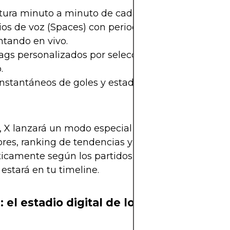
tura minuto a minuto de cada partido.
os de voz (Spaces) con periodistas y exjugadores
tando en vivo.
gs personalizados por selección, con emojis ofici
.
instantáneos de goles y estadísticas avanzadas g
.
 X lanzará un modo especial “World Cup Live” co
es, ranking de tendencias y análisis generados
camente según los partidos en curso. Literalment
estará en tu timeline.
 el estadio digital de los fans