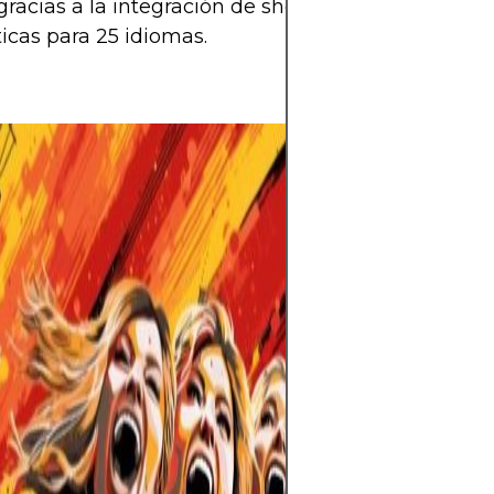
gracias a la integración de shorts, lives y traducci
cas para 25 idiomas.
El mundo del fút
espera llena de 
Mundial 2026 se 
selecciones pele
en la cita más 
cada partido def
esperanzas de m
hinchas.Con tre
Unidos, México 
edición promete 
más equipos, má