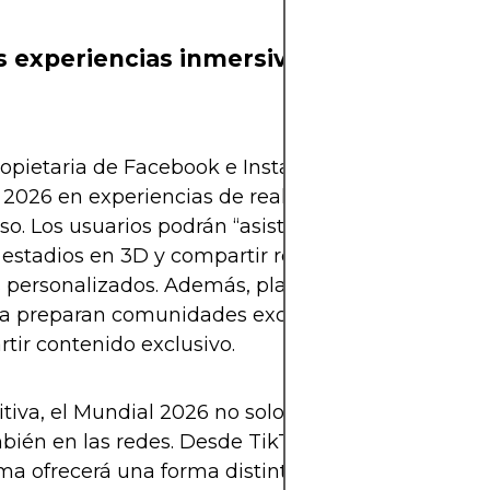
 experiencias inmersivas: el futuro del 
opietaria de Facebook e Instagram) planea integra
2026 en experiencias de realidad virtual dentro d
o. Los usuarios podrán “asistir” virtualmente a par
 estadios en 3D y compartir reacciones en vivo co
s personalizados. Además, plataformas como Disc
a preparan comunidades exclusivas para debatir t
tir contenido exclusivo.
itiva, el Mundial 2026 no solo se jugará en las can
bién en las redes. Desde TikTok hasta Twitch, ca
ma ofrecerá una forma distinta de vivir la pasión, l