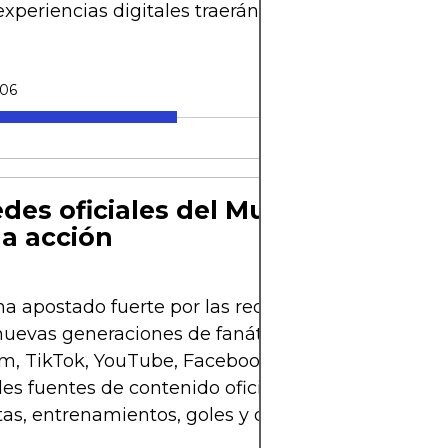
xperiencias digitales traerán para los fanáticos del
-06
edes oficiales del Mundial: el cent
la acción
ha apostado fuerte por las redes sociales para con
nuevas generaciones de fanáticos. Sus cuentas ofi
m, TikTok, YouTube, Facebook y X (antes Twitter) 
les fuentes de contenido oficial, con acceso direct
tas, entrenamientos, goles y detrás de cámaras.