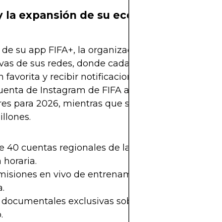
y la expansión de su ecosistema digital
e su app FIFA+, la organización lanzará versione
ivas de sus redes, donde cada usuario podrá segui
n favorita y recibir notificaciones personalizadas. 
uenta de Instagram de FIFA alcance los 70 millon
res para 2026, mientras que su canal de YouTube 
illones.
e 40 cuentas regionales de la FIFA adaptadas por
 horaria.
misiones en vivo de entrenamientos y conferencia
.
 documentales exclusivas sobre los equipos y figu
.