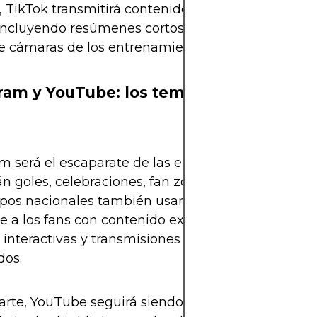
TikTok transmitirá contenido oficial en colaborac
 incluyendo resúmenes cortos, entrevistas con jug
e cámaras de los entrenamientos.
ram y YouTube: los templos del conten
m será el escaparate de las emociones: los Reels of
n goles, celebraciones, fan zones y color de las tr
ipos nacionales también usarán sus cuentas para
e a los fans con contenido exclusivo: videos del ve
s interactivas y transmisiones en vivo antes y des
dos.
arte, YouTube seguirá siendo el “archivo histórico”