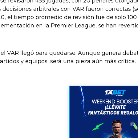
se revisaron 455 jugadas, con 20 penales otorgado
s decisiones arbitrales con VAR fueron correctas (s
20, el tiempo promedio de revisión fue de solo 10
ementación en la Premier League, se han reverti
el VAR llegó para quedarse. Aunque genera debate
rtidos y equipos, será una pieza aún más crítica.