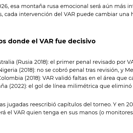
026, esa montaña rusa emocional será aún más int
s, cada intervención del VAR puede cambiar una his
s donde el VAR fue decisivo
stralia (Rusia 2018): el primer penal revisado por V
igeria (2018): no se cobró penal tras revisión, y Mes
 Colombia (2018): VAR validó faltas en el área que
ña (2022): el gol de línea milimétrica que eliminó
s jugadas reescribió capítulos del torneo. Y en 2
 será el VAR quien tenga en sus manos (o monitores)