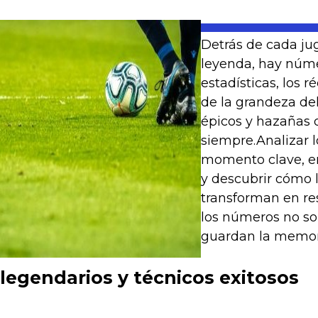
Detrás de cada jug
leyenda, hay núme
estadísticas, los ré
de la grandeza del 
épicos y hazañas
siempre.Analizar l
momento clave, en
y descubrir cómo l
transforman en re
los números no so
guardan la memori
legendarios y técnicos exitosos