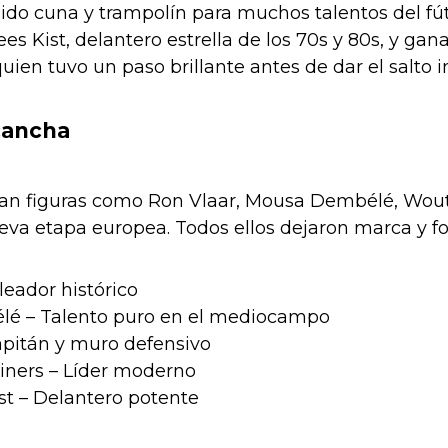
ido cuna y trampolín para muchos talentos del fú
es Kist, delantero estrella de los 70s y 80s, y gan
quien tuvo un paso brillante antes de dar el salto i
 cancha
n figuras como Ron Vlaar, Mousa Dembélé, Wout 
va etapa europea. Todos ellos dejaron marca y fo
leador histórico
é – Talento puro en el mediocampo
apitán y muro defensivo
ners – Líder moderno
t – Delantero potente