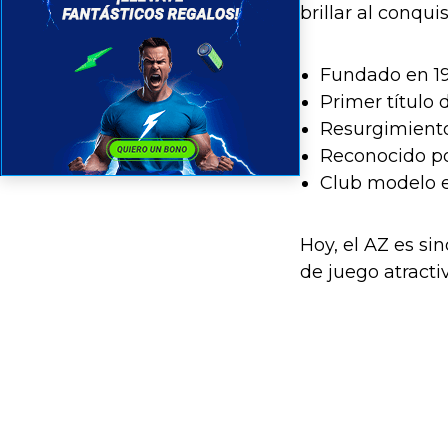
brillar al conqu
Fundado en 19
Primer título 
Resurgimiento
Reconocido po
Club modelo e
Hoy, el AZ es si
de juego atracti