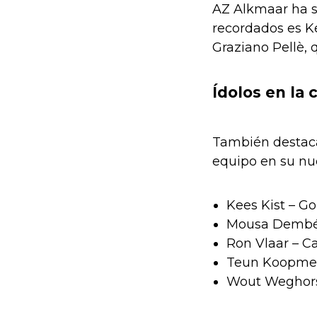
AZ Alkmaar ha s
recordados es Ke
Graziano Pellè, 
Ídolos en la
También destaca
equipo en su nue
Kees Kist – Go
Mousa Dembél
Ron Vlaar – C
Teun Koopmei
Wout Weghors