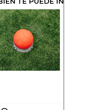
IÉN TE PUEDE INTERESAR
DYNAMO KIEV:
ORGULLO
UCRANIANO C
HISTORIA
GLORIOSA
Explora la historia d
Dynamo Kiev: sus
orígenes, grandes
logros, figuras
legendarias y técnic
que lo convirtieron 
un gigante del Este.