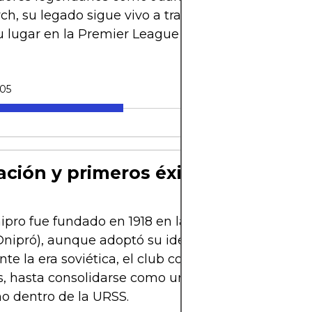
h, su legado sigue vivo a través del SC Dnipro-1,
 lugar en la Premier League ucraniana.
-05
ción y primeros éxitos soviéticos
ipro fue fundado en 1918 en la ciudad de Dniprop
Dnipró), aunque adoptó su identidad definitiva en 
nte la era soviética, el club compitió bajo diferent
 hasta consolidarse como una de las potencias de
o dentro de la URSS.