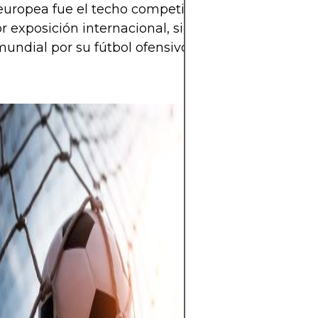
 europea fue el techo competitivo del Dnipro y e
 exposición internacional, siendo elogiado inclus
undial por su fútbol ofensivo y disciplina táctica.
Detrás de cada 
victoria y de ca
números que cue
Las estadísticas,
historiales son el
grandeza del fút
inolvidables, par
hazañas que qu
marcadas para s
los datos del fútb