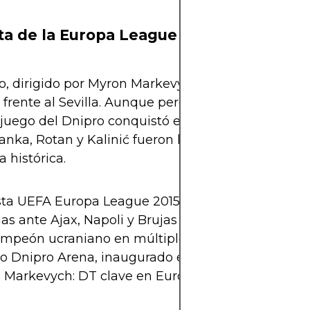
sta de la Europa League 2015
o, dirigido por Myron Markevych, llegó a la final e
 frente al Sevilla. Aunque perdió 3-2, el esfuerzo, c
 juego del Dnipro conquistó el respeto de Europa.
nka, Rotan y Kalinić fueron las grandes figuras d
histórica.
ista UEFA Europa League 2015
ias ante Ajax, Napoli y Brujas
mpeón ucraniano en múltiples temporadas
io Dnipro Arena, inaugurado en 2008
 Markevych: DT clave en Europa