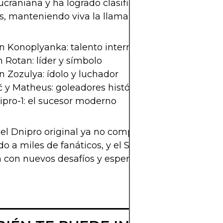
craniana y ha logrado clasificar a competiciones
, manteniendo viva la llama del fútbol en Dnipró.
n Konoplyanka: talento internacional
 Rotan: líder y símbolo
 Zozulya: ídolo y luchador
ć y Matheus: goleadores históricos
ipro-1: el sucesor moderno
l Dnipro original ya no compita, su legado sigue
do a miles de fanáticos, y el SC Dnipro-1 continúa 
n con nuevos desafíos y esperanzas.