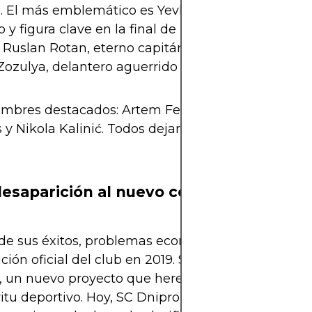
l. El más emblemático es Yevhen Konoplyanka, e
o y figura clave en la final de Europa League. Tam
n Ruslan Rotan, eterno capitán y cerebro del equip
ozulya, delantero aguerrido y comprometido con 
ombres destacados: Artem Fedetskyi, Denys Boyko
y Nikola Kalinić. Todos dejaron huella en la mejo
desaparición al nuevo comienzo
de sus éxitos, problemas económicos llevaron a la
ción oficial del club en 2019. Sin embargo, nació e
, un nuevo proyecto que heredó parte de la estruc
ritu deportivo. Hoy, SC Dnipro-1 compite en la Pre