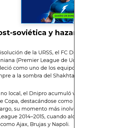
ost-soviética y hazaña europea
disolución de la URSS, el FC Dnipro pasó a competi
raniana (Premier League de Ucrania), donde rápid
bleció como uno de los equipos más competitivos
mpre a la sombra del Shakhtar Donetsk y el Dynam
ano local, el Dnipro acumuló varios subcampeonat
de Copa, destacándose como el tercer gran club del
argo, su momento más inolvidable llegó en la UE
eague 2014–2015, cuando alcanzó la final tras eli
como Ajax, Brujas y Napoli.