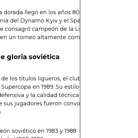
 dorada llegó en los años 80, cuando logró rompe
a del Dynamo Kyiv y el Spartak Moscú. En 1983 y
e consagró campeón de la Liga Soviética, un logr
en un torneo altamente competitivo.
e gloria soviética
e los títulos ligueros, el club ganó la Copa de la
a Supercopa en 1989. Su estilo de juego se basaba 
defensiva y la calidad técnica de sus mediocampis
e sus jugadores fueron convocados a la selección
.
ón soviético en 1983 y 1988