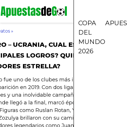
COPA
APUES
atos
»
DEL
MUNDO
O – UCRANIA, CUAL ES SU HISTORIA,
2026
IPALES LOGROS? QUIENES FUERON 
DORES ESTRELLA?
o fue uno de los clubes más importantes de Ucran
arición en 2019. Con dos ligas soviéticas, varias fi
les y una inolvidable campaña en la UEFA Europ
nde llegó a la final, marcó época con un estilo co
. Figuras como Ruslan Rotan, Yevhen Konoplyanka
zulya brillaron con su camiseta. Dirigido por
dores legendarios como Juande Ramos y Myron