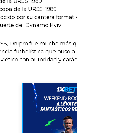
de la URSS: 1989
copa de la URSS: 1989
ocido por su cantera formativa
 fuerte del Dynamo Kyiv
SS, Dnipro fue mucho más que un club de provinc
ncia futbolística que puso a su ciudad en el map
oviético con autoridad y carácter.