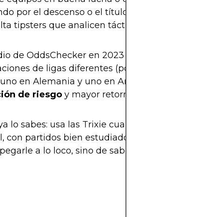
do por el descenso o el título).
ta tipsters que analicen tácticas, no solo resultad
dio de OddsChecker en 2023 demostró que las Tri
iones de ligas diferentes (por ejemplo, un partid
 uno en Alemania y uno en Argentina) tienen
men
ción de riesgo
y mayor retorno promedio.
ya lo sabes: usa las Trixie cuando veas una buena
l, con partidos bien estudiados y cuotas razonable
 pegarle a lo loco, sino de saber cuándo atacar.
La pasión por el