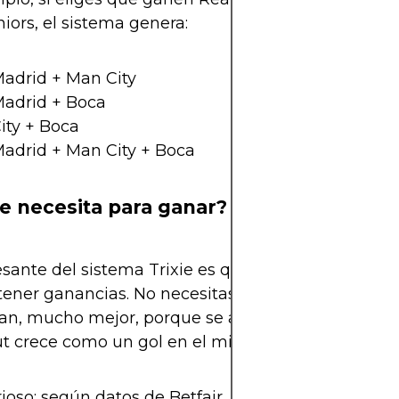
iors, el sistema genera:
Madrid + Man City
Madrid + Boca
ity + Boca
Madrid + Man City + Boca
e necesita para ganar?
esante del sistema Trixie es que con solo
dos acie
ener ganancias. No necesitas que salgan los tres. 
an, mucho mejor, porque se activan las cuatro ap
t crece como un gol en el minuto 90.
ioso: según datos de Betfair, los sistemas como Tr