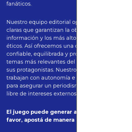
fanáticos.
Nuestro equipo editorial opera bajo pautas
claras que garantizan la objetividad de la
información y los más altos estándares
éticos. Así ofrecemos una cobertura
confiable, equilibrada y propia sobre los
temas más relevantes del fútbol mundial y
sus protagonistas. Nuestros periodistas
trabajan con autonomía e independencia
para asegurar un periodismo de calidad,
libre de intereses externos.
El juego puede generar adicción. Por
favor, apostá de manera responsable.