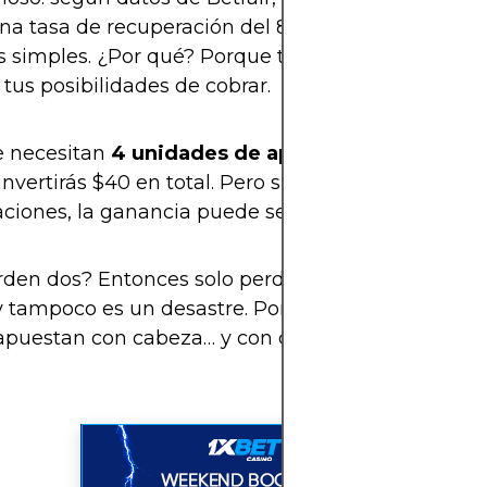
na tasa de recuperación del 87% frente al 74% de 
 simples. ¿Por qué? Porque te dan margen de err
 tus posibilidades de cobrar.
se necesitan
4 unidades de apuesta
. Si apuestas 
invertirás $40 en total. Pero si salen bien las
iones, la ganancia puede ser más de 5X esa inve
erden dos? Entonces solo perderías las 3 combina
y tampoco es un desastre. Por eso son tan querida
apuestan con cabeza… y con corazón futbolero.