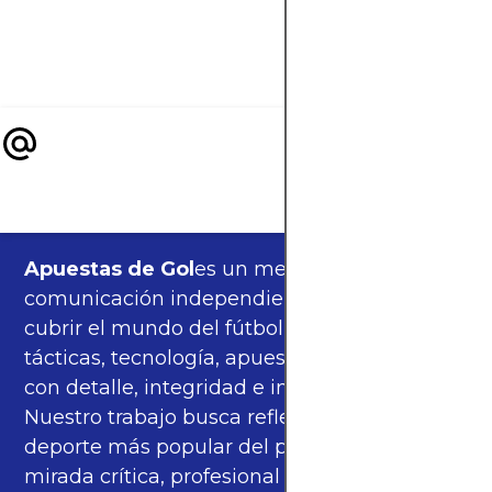
tu juego y entender 
mundo del betting.
Apuestas de Gol
es un medio de
comunicación independiente, orgulloso de
cubrir el mundo del fútbol —partidos,
tácticas, tecnología, apuestas y cultura—
con detalle, integridad e imparcialidad.
Nuestro trabajo busca reflejar la pasión del
deporte más popular del planeta con una
mirada crítica, profesional y cercana a los