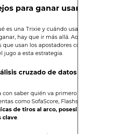
jos para ganar usando Trixies
é es una Trixie y cuándo usarla es útil, pero si de
ganar, hay que ir más allá. Aquí te damos consejo
s que usan los apostadores con más experiencia 
l jugo a esta estrategia.
álisis cruzado de datos
 con saber quién va primero en la tabla. Usa
entas como SofaScore, Flashscore o WhoScored pa
icas de tiros al arco, posesión, forma en casa/vi
s clave
.