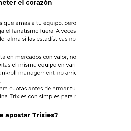
meter el corazón
que amas a tu equipo, pero si vas a armar una T
eja el fanatismo fuera. A veces es mejor dejar fuera
el alma si las estadísticas no están a favor.
ta en mercados con valor, no por emoción.
itas el mismo equipo en varias Trixies seguidas.
ankroll management: no arriesgues más del 5% de
.
ra cuotas antes de armar tu sistema.
a Trixies con simples para reducir riesgo total.
 apostar Trixies?