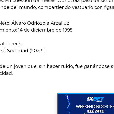
s. En cuestión de meses, Odriozola pasó de ser u
ande del mundo, compartiendo vestuario con figu
to: Álvaro Odriozola Arzalluz
miento: 14 de diciembre de 1995
ral derecho
eal Sociedad (2023-)
a de un joven que, sin hacer ruido, fue ganándose s
cidad.