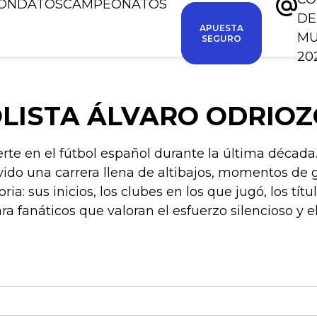
IÓN
DATOS
CAMPEONATOS
DE
APUESTA
M
SEGURO
20
OLISTA ÁLVARO ODRIO
te en el fútbol español durante la última década.
vivido una carrera llena de altibajos, momentos de 
ria: sus inicios, los clubes en los que jugó, los tí
 fanáticos que valoran el esfuerzo silencioso y el