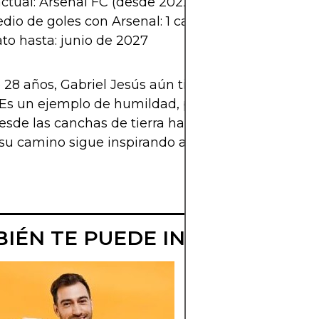
ctual: Arsenal FC (desde 2022)
io de goles con Arsenal: 1 cada 2,5 partidos
to hasta: junio de 2027
 28 años, Gabriel Jesús aún tiene muchas página
. Es un ejemplo de humildad, perseverancia y pasió
esde las canchas de tierra hasta los grandes estad
su camino sigue inspirando a miles.
IÉN TE PUEDE INTERESAR
GABRIEL
BARBOSA: