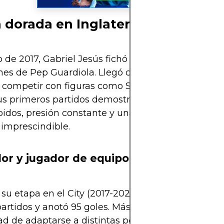
 dorada en Inglaterra
 de 2017, Gabriel Jesús fichó por el Manchester Ci
nes de Pep Guardiola. Llegó con 19 años y con la dif
 competir con figuras como Sergio Agüero. Sin e
us primeros partidos demostró ser más que una p
pidos, presión constante y una energía incansable
 imprescindible.
or y jugador de equipo
su etapa en el City (2017-2022), Gabriel Jesús di
artidos y anotó 95 goles. Más allá de los números,
d de adaptarse a distintas posiciones ofensivas, 