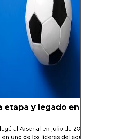
colectiva. En ca
los grandes esta
potreros, late e
el del amor por l
no solo se juega,
siente y se com
detrás de cada 
cada cántico y d
cielo, hay una hi
y una pasión qu
 etapa y legado en construcción
llegó al Arsenal en julio de 2022 y rápidamente se
ó en uno de los líderes del equipo. Su experiencia 