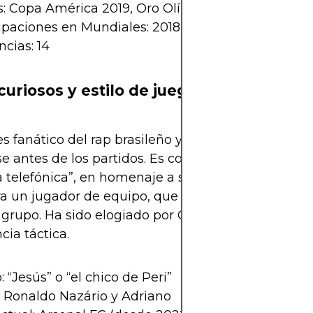
s: Copa América 2019, Oro Olímpico 2016
ipaciones en Mundiales: 2018, 2022
ncias: 14
curiosos y estilo de juego
es fanático del rap brasileño y suele escuchar mús
e antes de los partidos. Es conocido por su celebr
 telefónica”, en homenaje a sus amigos del barrio
a un jugador de equipo, que sacrifica estadísticas 
 grupo. Ha sido elogiado por Guardiola y Tite por 
cia táctica.
 “Jesús” o “el chico de Peri”
: Ronaldo Nazário y Adriano