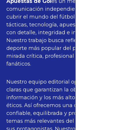
Apuestas de Gol
es un medio de
comunicación independiente, orgulloso de
cubrir el mundo del fútbol —partidos,
tácticas, tecnología, apuestas y cultura—
con detalle, integridad e imparcialidad.
Nuestro trabajo busca reflejar la pasión del
deporte más popular del planeta con una
mirada crítica, profesional y cercana a los
fanáticos.
Nuestro equipo editorial opera bajo pautas
claras que garantizan la objetividad de la
información y los más altos estándares
éticos. Así ofrecemos una cobertura
confiable, equilibrada y propia sobre los
temas más relevantes del fútbol mundial y
sus protagonistas. Nuestros periodistas