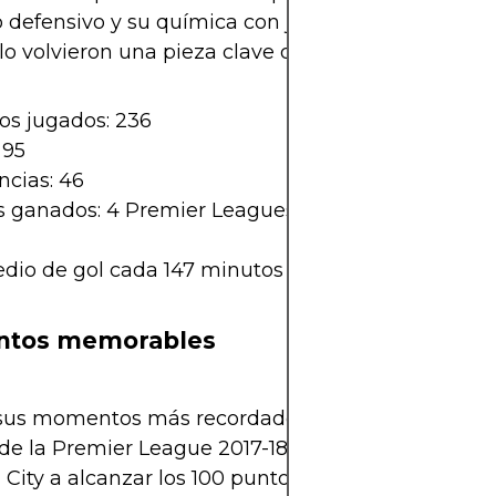
io defensivo y su química con jugadores como De 
 lo volvieron una pieza clave del engranaje de Guar
os jugados: 236
 95
ncias: 46
s ganados: 4 Premier Leagues, 3 Copas de la Liga, 
dio de gol cada 147 minutos
tos memorables
sus momentos más recordados fue su gol en la úl
de la Premier League 2017-18, que selló una victor
 City a alcanzar los 100 puntos. También destacó 