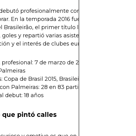
debutó profesionalmente con Palmeiras, y no tar
ar. En la temporada 2016 fue clave para que el e
l Brasileirão, el primer título liguero del club en 2
 goles y repartió varias asistencias, ganándose el 
ición y el interés de clubes europeos.
profesional: 7 de marzo de 2015
Palmeiras
s: Copa de Brasil 2015, Brasileirão 2016
con Palmeiras: 28 en 83 partidos
l debut: 18 años
o que pintó calles