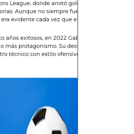
ns League, donde anotó goles clave en rondas
orias. Aunque no siempre fue titular indiscutido, 
era evidente cada vez que entraba.
co años exitosos, en 2022 Gabriel decidió cambiar 
 más protagonismo. Su destino: el Arsenal de Mi
otro técnico con estilo ofensivo y de posesión.
La pasión por el
allá de los 90 mi
emoción, identi
sentimiento. Un
traspasa fronter
cada gol en una