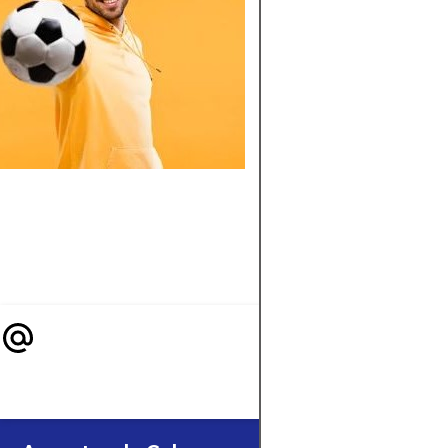
HISTORIA, CLU
Y GOLES
Conocé la historia
completa de Gabrie
Barbosa, alias Gabig
sus inicios, clubes,
títulos, estadísticas 
datos curiosos que 
fan del fútbol debe
saber.