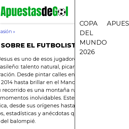
COPA
APUES
asión
»
DEL
MUNDO
SOBRE EL FUTBOLISTA GABRIEL JES
2026
Jesus es uno de esos jugadores que encarna la es
rasileño: talento natural, picardía en el área y una 
ación. Desde pintar calles en São Paulo durante e
2014 hasta brillar en el Manchester City y la selec
su recorrido es una montaña rusa llena de goles, le
y momentos inolvidables. Este artículo recorre su v
tica, desde sus orígenes hasta su presente en el Ar
s, estadísticas y anécdotas que encantan a cualq
 del balompié.