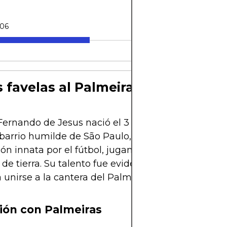
-06
s favelas al Palmeiras
Fernando de Jesus nació el 3 de abril de 1997 en 
 barrio humilde de São Paulo, Brasil. Desde niño m
ón innata por el fútbol, jugando descalzo en la cal
de tierra. Su talento fue evidente desde temprano
 a unirse a la cantera del Palmeiras en 2013.
ión con Palmeiras