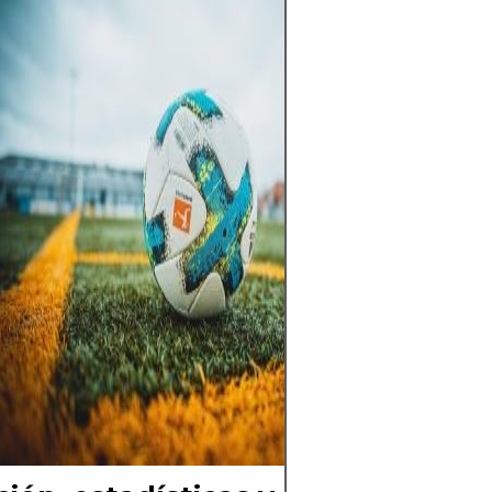
emoción, identi
sentimiento. Un
traspasa fronter
cada gol en una
colectiva. En ca
los grandes esta
potreros, late e
el del amor por l
no solo se juega,
siente y se com
detrás de cada 
cada cántico y d
cielo, hay una hi
y una pasión qu