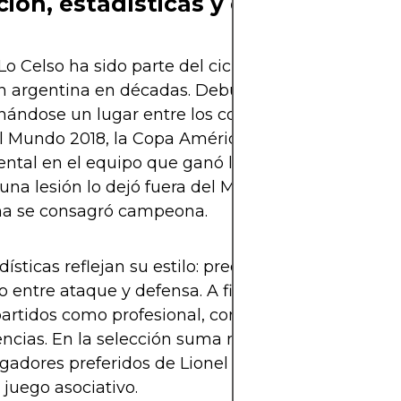
ción, estadísticas y curiosidades
Lo Celso ha sido parte del ciclo más exitoso de la
n argentina en décadas. Debutó con la Albicelest
nándose un lugar entre los convocados. Participó 
 Mundo 2018, la Copa América 2019 y fue pieza
ntal en el equipo que ganó la Copa América 2021
na lesión lo dejó fuera del Mundial de Qatar 202
na se consagró campeona.
ísticas reflejan su estilo: precisión, pases clave y
io entre ataque y defensa. A finales de 2025, acu
artidos como profesional, con cerca de 40 goles 
encias. En la selección suma más de 40 partidos, 
ugadores preferidos de Lionel Scaloni por su entre
y juego asociativo.