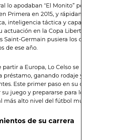
al lo apodaban “El Monito” por su estilo inquieto y 
n Primera en 2015, y rápidamente llamó la atenc
ca, inteligencia táctica y capacidad para moverse 
Su actuación en la Copa Libertadores 2016 fue clav
s Saint-Germain pusiera los ojos en él y lo fichara 
s de ese año.
 partir a Europa, Lo Celso se mantuvo un tiempo
 a préstamo, ganando rodaje y acumulando minut
tes. Este primer paso en su carrera fue clave par
su juego y prepararse para lo que vendría: un sal
al más alto nivel del fútbol mundial.
mientos de su carrera