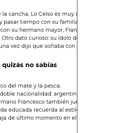
 la cancha, Lo Celso es muy reservado. Le gusta l
y pasar tiempo con su familia. Tiene una relació
 con su hermano mayor, Francesco, quien tambié
l. Otro dato curioso: su ídolo de chico era Pablo Aim
na vez dijo que soñaba con jugar como él.
 quizás no sabías
co del mate y la pesca.
doble nacionalidad: argentina e italiana.
rmano Francesco también juega en Rosario Centra
rda educada recuerda al estilo de Aimar y Riquel
aja de último momento en el Mundial 2022 por les