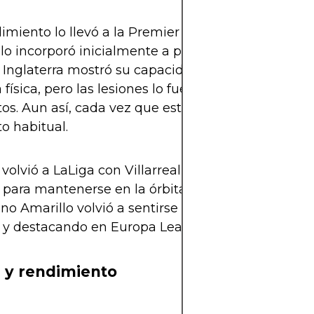
imiento lo llevó a la Premier League, donde el T
lo incorporó inicialmente a préstamo y luego co
 Inglaterra mostró su capacidad de adaptación y 
a física, pero las lesiones lo fueron frenando en var
s. Aun así, cada vez que estuvo en forma, respo
to habitual.
volvió a LaLiga con Villarreal, buscando regularid
para mantenerse en la órbita de la selección. Con
o Amarillo volvió a sentirse cómodo, siendo titul
 y destacando en Europa League y Liga.
 y rendimiento