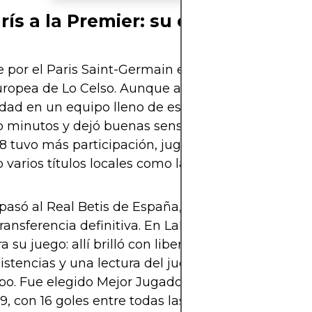
rís a la Premier: su camino por E
je por el Paris Saint-Germain en 2016 marcó el inici
ropea de Lo Celso. Aunque al principio le costó e
dad en un equipo lleno de estrellas, poco a poco s
 minutos y dejó buenas sensaciones. En la temp
18 tuvo más participación, jugando Champions Le
varios títulos locales como la Ligue 1 y la Copa de
pasó al Real Betis de España, primero a préstamo
ransferencia definitiva. En LaLiga encontró un en
a su juego: allí brilló con libertad creativa, aporta
sistencias y una lectura del juego que lo convirtió 
po. Fue elegido Mejor Jugador del Betis en la te
9, con 16 goles entre todas las competiciones.