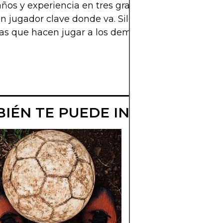
ños y experiencia en tres grandes ligas, Lo Celso 
n jugador clave donde va. Silencioso pero letal, es
tas que hacen jugar a los demás y mejoran cualqu
IÉN TE PUEDE INTERESAR
GIORGIO
CHIELLINI:
HISTORIA,
LOGROS Y
CURIOSIDADES
Descubre la historia,