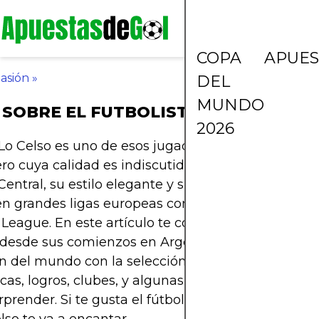
COPA
APUES
asión
»
DEL
MUNDO
SOBRE EL FUTBOLISTA GIOVANI LO 
2026
 Lo Celso es uno de esos jugadores que no hace 
ero cuya calidad es indiscutida en cada pase. Fo
Central, su estilo elegante y su visión de juego lo 
en grandes ligas europeas como la Ligue 1, LaLiga 
League. En este artículo te contamos todo sobre 
: desde sus comienzos en Argentina hasta converti
 del mundo con la selección. Te mostramos sus
icas, logros, clubes, y algunas curiosidades que se
rprender. Si te gusta el fútbol jugado con clase, la 