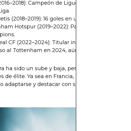
2016–2018): Campeón de Ligue 1, Copa de Francia 
Liga.
etis (2018–2019): 16 goles en una temporada brillan
nham Hotspur (2019–2022): Participación en Premi
ions.
real CF (2022–2024): Titular indiscutido y gran nivel
o al Tottenham en 2024, aún con futuro abierto.
ra ha sido un sube y baja, pero siempre dejó claro
es de élite. Ya sea en Francia, España o Inglaterra,
o adaptarse y destacar con su estilo particular.
La pasión por el
allá de los 90 mi