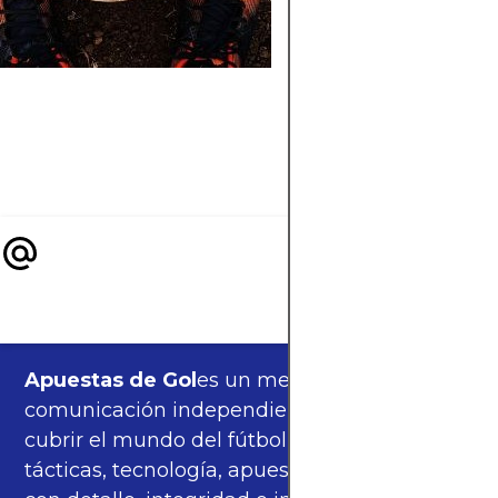
clubes, estadísticas 
secretos del legenda
defensor italiano
Giorgio Chiellini en 
repaso completo y
apasionante.
Apuestas de Gol
es un medio de
comunicación independiente, orgulloso de
cubrir el mundo del fútbol —partidos,
tácticas, tecnología, apuestas y cultura—