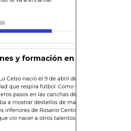
lso te va a encantar.
-05
nes y formación en Rosario Centr
Lo Celso nació el 9 de abril de 1996 en Rosario, San
ad que respira fútbol. Como tantos cracks argenti
eros pasos en las canchas de barrio, donde su zu
 a mostrar destellos de magia. A los 11 años se un
es inferiores de Rosario Central, el club de sus amo
e vio nacer a otros talentos como Ángel Di María