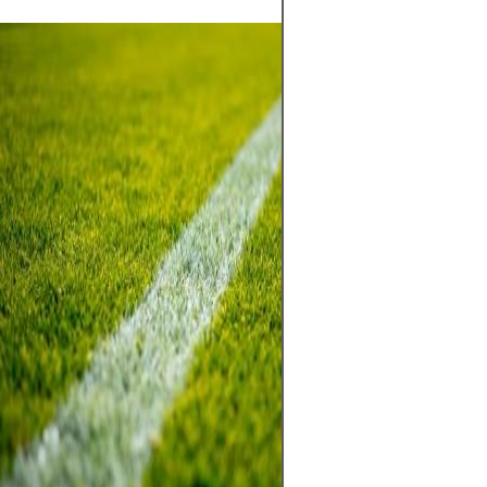
La pasión por el
allá de los 90 mi
emoción, identi
sentimiento. Un
traspasa fronter
cada gol en una
colectiva. En ca
los grandes esta
potreros, late e
el del amor por l
no solo se juega,
siente y se com
detrás de cada 
cada cántico y d