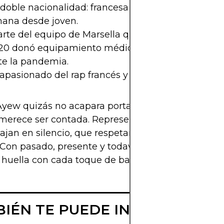
doble nacionalidad: francesa y ghanesa, pero eligi
hana desde joven.
rte del equipo de Marsella que ganó la Ligue 1 en
20 donó equipamiento médico a hospitales en G
te la pandemia.
apasionado del rap francés y del fútbol africano de
yew quizás no acapara portadas todos los días, p
 merece ser contada. Representa a miles de futbol
ajan en silencio, que respetan el juego, que dan 
 Con pasado, presente y todavía futuro, Jordan si
huella con cada toque de balón.
IÉN TE PUEDE INTERESAR