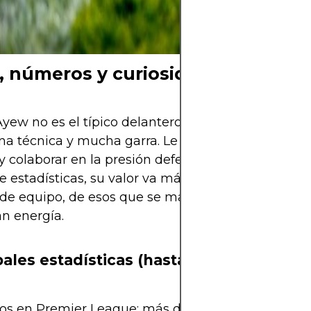
cielo, hay una hi
y una pasión qu
o, números y curiosidades
yew no es el típico delantero de área. Es versátil, 
a técnica y mucha garra. Le gusta encarar, jugar 
y colaborar en la presión defensiva. Aunque no es
de estadísticas, su valor va más allá de los goles: e
 de equipo, de esos que se matan en cada jugada 
n energía.
pales estadísticas (hasta 2025)
dos en Premier League: más de 240