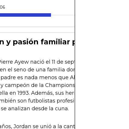
-06
n y pasión familiar por el fútbol
ierre Ayew nació el 11 de septiembre de 1991 en Ma
 en el seno de una familia donde el fútbol es parte
padre es nada menos que Abedi Pelé, leyenda del
o y campeón de la Champions League con el Oly
ella en 1993. Además, sus hermanos André Ayew 
bién son futbolistas profesionales. O sea, en esa 
 se analizan desde la cuna.
 años, Jordan se unió a la cantera del Lyon-Duchèr