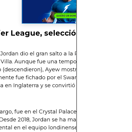
er League, selección y logros
 Jordan dio el gran salto a la Premier League fich
 Villa. Aunque fue una temporada complicada a ni
o (descendieron), Ayew mostró carácter y compro
nte fue fichado por el Swansea City, donde cons
a en Inglaterra y se convirtió en pieza clave del a
rgo, fue en el Crystal Palace donde encontró su 
. Desde 2018, Jordan se ha mantenido como un ju
tal en el equipo londinense, aportando goles,