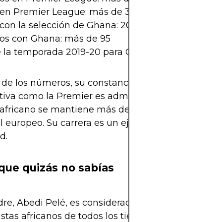
 en Premier League: más de 30
con la selección de Ghana: 20+
dos con Ghana: más de 95
 la temporada 2019-20 para Crystal Palace
 de los números, su constancia en una liga tan
iva como la Premier es admirable. No todos los d
 africano se mantiene más de una década en club
el europeo. Su carrera es un ejemplo de profesiona
d.
que quizás no sabías
re, Abedi Pelé, es considerado uno de los mejore
istas africanos de todos los tiempos.