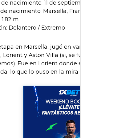
de nacimiento: 11 de septiembre de 1991
de nacimiento: Marsella, Francia
: 1.82 m
ón: Delantero / Extremo
etapa en Marsella, jugó en varios clubes franceses:
 Lorient y Aston Villa (sí, se fue a Inglaterra pero 
mos). Fue en Lorient donde explotó: 12 goles en u
a, lo que lo puso en la mira de varios clubes ingl