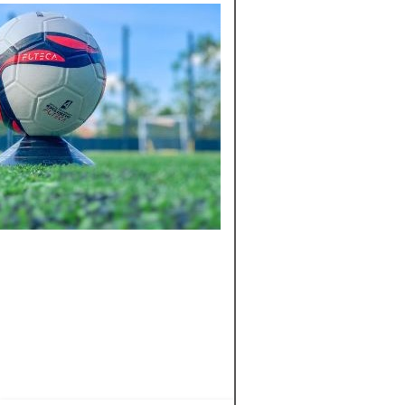
GIORGIAN DE
ARRASCAETA:
HISTORIA,
LOGROS Y
CURIOSIDADES
Conoce en profundi
la vida, carrera y
estadísticas de Gior
De Arrascaeta, el
talentoso
mediocampista
uruguayo que ha
brillado en Sudamér
y el mundo.