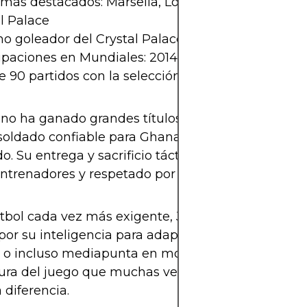
más destacados: Marsella, Lorient, Aston Villa, Sw
l Palace
o goleador del Crystal Palace 2019-20
ipaciones en Mundiales: 2014 y 2022
e 90 partidos con la selección de Ghana
o ha ganado grandes títulos internacionales, Jo
soldado confiable para Ghana y para cada club qu
o. Su entrega y sacrificio táctico lo hacen muy va
entrenadores y respetado por sus compañeros.
útbol cada vez más exigente, Jordan se ha mante
por su inteligencia para adaptarse, ya sea como p
 o incluso mediapunta en momentos puntuales. 
ura del juego que muchas veces pasa desapercibi
 diferencia.