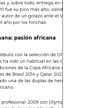
ias y, sobre todo, entrega en cada partido. Su te
0 fue su pico más alto, siendo el máximo goleado
 autor de un golazo ante el West Ham que fue ele
l año por los hinchas.
ana: pasión africana
ebutó con la selección de Ghana en 2010, y desd
 ha sido un habitual en las convocatorias. Ha dis
diciones de la Copa Africana de Naciones (AFCON) 
s de Brasil 2014 y Qatar 2022. Junto a su herman
ado una de las duplas de hermanos más reconoci
ricano.
 profesional: 2009 con Olympique de Marsella