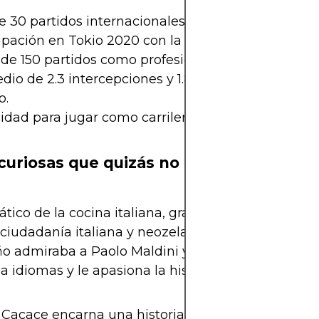
e 30 partidos internacionales con Nueva Zelanda.
ipación en Tokio 2020 con la Sub-23.
de 150 partidos como profesional antes de los 24 
io de 2.3 intercepciones y 1.8 centros precisos po
o.
dad para jugar como carrilero o lateral en línea d
curiosas que quizás no sabías
ático de la cocina italiana, gracias a su padre.
ciudadanía italiana y neozelandesa.
ño admiraba a Paolo Maldini y Marcelo.
a idiomas y le apasiona la historia europea.
 Cacace encarna una historia de perseverancia de