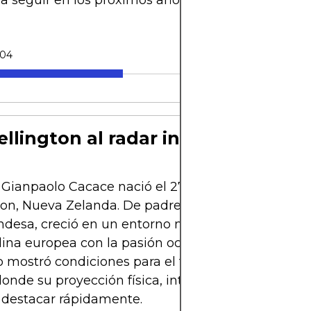
 seguir en los próximos años.
-04
llington al radar internacional
 Gianpaolo Cacace nació el 27 de septiembre de 
on, Nueva Zelanda. De padre italiano y madre
ndesa, creció en un entorno multicultural que c
plina europea con la pasión oceánica por el deport
mostró condiciones para el fútbol y se unió a a
donde su proyección física, intensidad y calidad té
 destacar rápidamente.