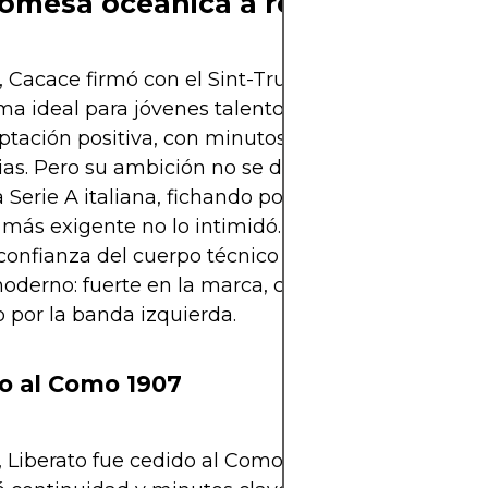
omesa oceánica a realidad europ
 Cacace firmó con el Sint-Truidense de la liga bel
ma ideal para jóvenes talentos internacionales. All
tación positiva, con minutos importantes, goles 
ias. Pero su ambición no se detuvo ahí: en 2022 di
la Serie A italiana, fichando por el Empoli FC. La tra
 más exigente no lo intimidó. Con esfuerzo y discip
confianza del cuerpo técnico y se consolidó como
moderno: fuerte en la marca, con buena pegada y 
o por la banda izquierda.
o al Como 1907
 Liberato fue cedido al Como 1907 en la Serie B, 