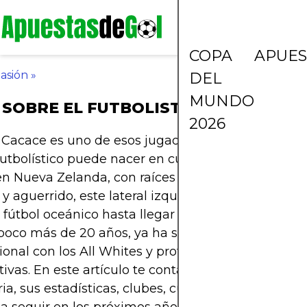
COPA
APUES
asión
»
DEL
MUNDO
SOBRE EL FUTBOLISTA LIBERATO C
2026
o Cacace es uno de esos jugadores que demuestra
futbolístico puede nacer en cualquier rincón del 
n Nueva Zelanda, con raíces italianas y un estilo 
 y aguerrido, este lateral izquierdo ha dado pasos
 fútbol oceánico hasta llegar a la Serie A italiana.
poco más de 20 años, ya ha sido campeón en su p
ional con los All Whites y protagonista en ligas
ivas. En este artículo te contamos todo sobre su
ria, sus estadísticas, clubes, curiosidades y por qu