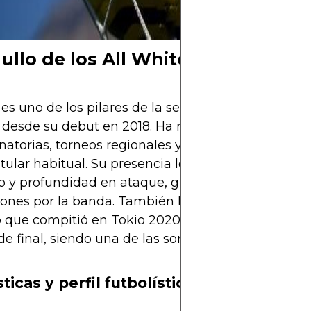
y una pasión qu
gullo de los All Whites
 es uno de los pilares de la selección absoluta de
desde su debut en 2018. Ha representado a los Al
natorias, torneos regionales y amistosos internaci
itular habitual. Su presencia le ha dado solidez de
o y profundidad en ataque, gracias a sus constant
ones por la banda. También ha sido parte del equ
 que compitió en Tokio 2020, donde llegaron has
de final, siendo una de las sorpresas del torneo.
ticas y perfil futbolístico