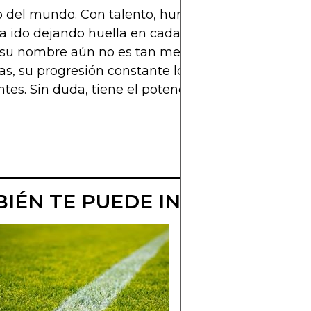
o del mundo. Con talento, humildad y una mental
ha ido dejando huella en cada equipo donde juega.
su nombre aún no es tan mediático como el de ot
tas, su progresión constante lo pone en la mira de
tes. Sin duda, tiene el potencial para llegar muc
IÉN TE PUEDE INTERESAR
LEROY SANÉ:
HISTORIA, CLU
Y ESTADÍSTICA
Descubre la historia