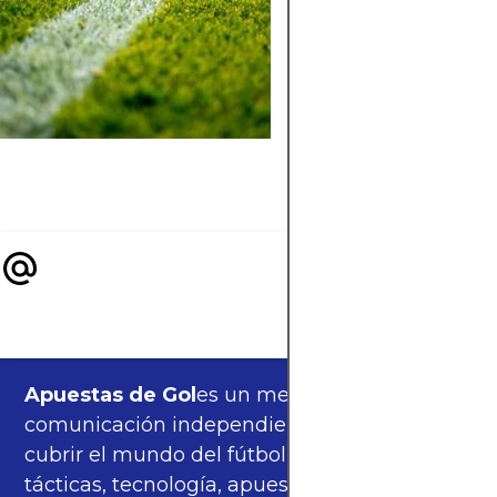
Leroy Sané: su orige
familiar, los clubes
donde brilló, títulos,
curiosidades y núm
de un extremo letal 
elegante.
Apuestas de Gol
es un medio de
comunicación independiente, orgulloso de
cubrir el mundo del fútbol —partidos,
tácticas, tecnología, apuestas y cultura—