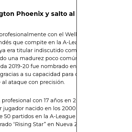
gton Phoenix y salto al profesionalismo
rofesionalmente con el Wellington Phoenix, el ú
ndés que compite en la A-League australiana. Co
 ya era titular indiscutido como lateral izquierdo,
do una madurez poco común para su edad. En la
da 2019-20 fue nombrado en el Equipo del Año de
gracias a su capacidad para defender con solidez
al ataque con precisión.
profesional con 17 años en 2017.
 jugador nacido en los 2000 en jugar para el Pho
 50 partidos en la A-League antes de los 20 años.
ado “Rising Star” en Nueva Zelanda en 2019.