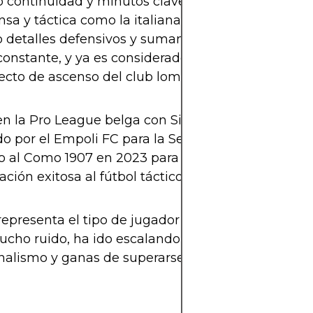
 continuidad y minutos clave para su desarrollo. 
ensa y táctica como la italiana, el neozelandés ha i
 detalles defensivos y sumando experiencia. Su e
constante, y ya es considerado uno de los jugador
ecto de ascenso del club lombardo.
n la Pro League belga con Sint-Truiden (2020-202
o por el Empoli FC para la Serie A en 2022.
o al Como 1907 en 2023 para sumar rodaje.
ción exitosa al fútbol táctico europeo.
epresenta el tipo de jugador que no deja de crece
cho ruido, ha ido escalando con base en trabajo,
nalismo y ganas de superarse en cada desafío.