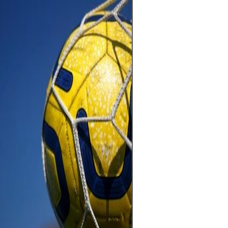
La pasión por el
allá de los 90 mi
emoción, identi
sentimiento. Un
traspasa fronter
cada gol en una
colectiva. En ca
los grandes esta
potreros, late e
el del amor por l
no solo se juega,
siente y se com
detrás de cada 
cada cántico y d
cielo, hay una hi