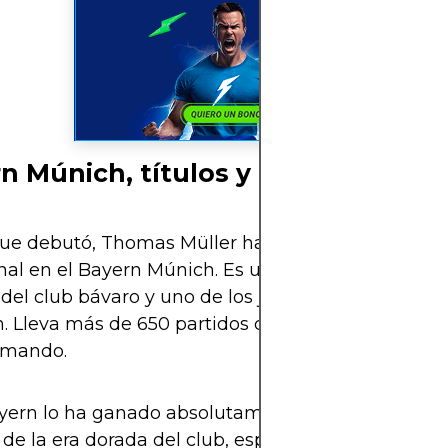
n Múnich, títulos y récords
ue debutó, Thomas Müller ha jugado toda su carr
nal en el Bayern Múnich. Es un verdadero “one-cl
del club bávaro y uno de los jugadores más queri
ón. Lleva más de 650 partidos con la camiseta del 
umando.
yern lo ha ganado absolutamente todo. Ha sido p
 de la era dorada del club, especialmente en las