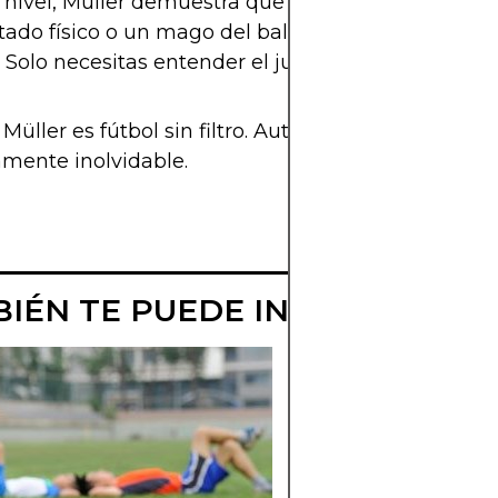
ivel, Müller demuestra que no necesitas ser un
ado físico o un mago del balón para ser uno de lo
 Solo necesitas entender el juego como él lo enti
üller es fútbol sin filtro. Auténtico, eficaz y
mente inolvidable.
IÉN TE PUEDE INTERESAR
THIBAUT
COURTOIS:
HISTORIA, CLU
Y CURIOSIDAD