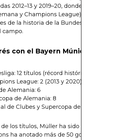
as 2012–13 y 2019–20, donde logró el triplete (Bu
emana y Champions League). Es uno de los máxi
res de la historia de la Bundesliga y ha sido líder d
l campo.
és con el Bayern Múnich
liga: 12 títulos (récord histórico)
ions League: 2 (2013 y 2020)
de Alemania: 6
copa de Alemania: 8
al de Clubes y Supercopa de Europa: 2
e los títulos, Müller ha sido clave en partidos gr
ns ha anotado más de 50 goles, siendo uno de lo