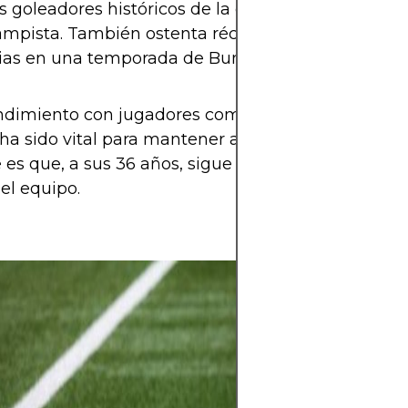
goleadores históricos de la competición para un
mpista. También ostenta récords como el de má
ias en una temporada de Bundesliga (21 en 2019–2
ndimiento con jugadores como Lewandowski, Ki
ha sido vital para mantener al Bayern en la élite. 
e es que, a sus 36 años, sigue siendo titular y clave
el equipo.
La pasión por el
allá de los 90 mi
emoción, identi
sentimiento. Un
traspasa fronter