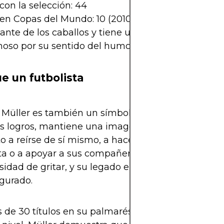
con la selección: 44
en Copas del Mundo: 10 (2010, 2014, 2018, 2022)
nte de los caballos y tiene un establo propio
moso por su sentido del humor y bromas en redes
e un futbolista
Müller es también un símbolo de humildad. A pe
s logros, mantiene una imagen sencilla. Siempre 
o a reírse de sí mismo, a hacer una broma en una
ta o a apoyar a sus compañeros más jóvenes. Es un
sidad de gritar, y su legado en el Bayern y en Al
gurado.
de 30 títulos en su palmarés y todavía compitien