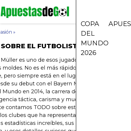
COPA
APUES
asión
»
DEL
MUNDO
SOBRE EL FUTBOLISTA THOMAS MÜ
2026
Müller es uno de esos jugadores únicos que rom
s moldes. No es el más rápido, ni el más técnico, n
, pero siempre está en el lugar correcto, en el 
esde su debut con el Bayern Múnich hasta levantar
 Mundo en 2014, la carrera de Müller ha sido una
igencia táctica, carisma y muchísimos títulos. En e
 te contamos TODO sobre este futbolista alemán: 
, los clubes que ha representado (spoiler: es un on
s estadísticas increíbles, sus logros con el Bayern 