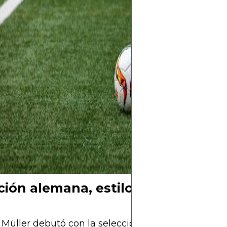
cada gol en una
colectiva. En ca
los grandes esta
potreros, late e
el del amor por l
no solo se juega,
siente y se com
detrás de cada 
cada cántico y d
cielo, hay una hi
y una pasión qu
ción alemana, estilo y datos curi
Müller debutó con la selección alemana en 2010 