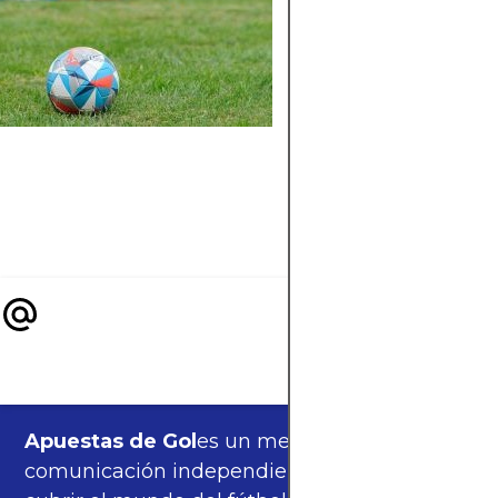
Descubre la historia
completa de Thibau
Courtois, desde sus
inicios en Bélgica h
su consagración co
uno de los mejores
porteros del mundo
el Real Madrid.
Apuestas de Gol
es un medio de
comunicación independiente, orgulloso de