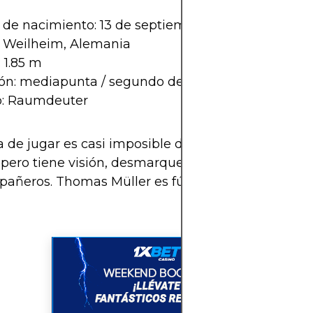
 de nacimiento: 13 de septiembre de 1989
: Weilheim, Alemania
: 1.85 m
ión: mediapunta / segundo delantero
: Raumdeuter
 de jugar es casi imposible de replicar. No destac
 pero tiene visión, desmarque, y una conexión bru
añeros. Thomas Müller es fútbol puro, sin adorno