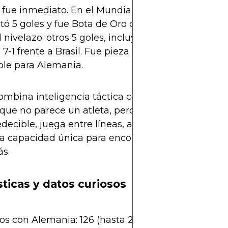
fue inmediato. En el Mundial de Sudáfrica de es
tó 5 goles y fue Bota de Oro del torneo. En Brasil 2
el nivelazo: otros 5 goles, incluyendo uno en la gol
a 7-1 frente a Brasil. Fue pieza fundamental en ese 
ble para Alemania.
ombina inteligencia táctica con carisma. Es el típi
que no parece un atleta, pero siempre te gana. Su 
decible, juega entre líneas, aparece en segunda 
a capacidad única para encontrar espacios invisib
s.
sticas y datos curiosos
os con Alemania: 126 (hasta 2025)