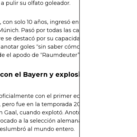
 pulir su olfato goleador.
 con solo 10 años, ingresó en las divisiones inferio
únich. Pasó por todas las categorías formativas d
e se destacó por su capacidad para aparecer libr
anotar goles “sin saber cómo”. Esa habilidad le va
e el apodo de “Raumdeuter” o “intérprete de espa
con el Bayern y explosión
ficialmente con el primer equipo del Bayern en 
 pero fue en la temporada 2009–10, bajo el mand
n Gaal, cuando explotó. Anotó 13 goles en Bundesl
ocado a la selección alemana para el Mundial 201
eslumbró al mundo entero.