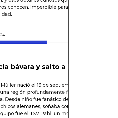
n, y esos detalles curiosos que solo los fanáticos
os conocen. Imperdible para quienes aman el fút
idad.
-04
ia bávara y salto a la élite
üller nació el 13 de septiembre de 1989 en Weil
 una región profundamente futbolera en el sur de
. Desde niño fue fanático del Bayern Múnich y, 
hicos alemanes, soñaba con jugar en el Allianz 
quipo fue el TSV Pähl, un modesto club local do