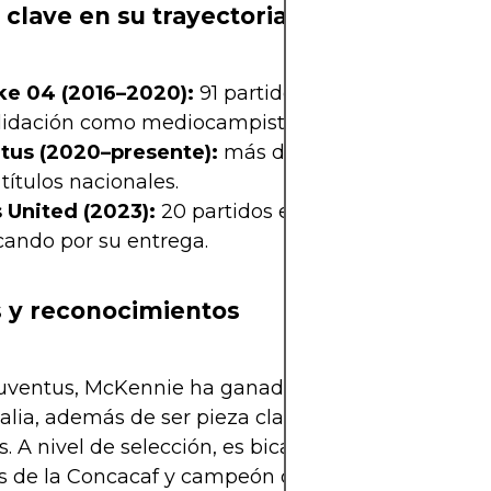
 clave en su trayectoria
ke 04 (2016–2020):
91 partidos, 5 goles, y una
lidación como mediocampista de élite en la Bunde
tus (2020–presente):
más de 120 partidos, 13 gol
 títulos nacionales.
 United (2023):
20 partidos en Premier League,
cando por su entrega.
s y reconocimientos
uventus, McKennie ha ganado la Supercopa de Ital
alia, además de ser pieza clave en competiciones
. A nivel de selección, es bicampeón de la Liga d
s de la Concacaf y campeón de la Copa Oro 2021 