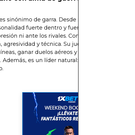
s sinónimo de garra. Desde su llegada a Italia, m
onalidad fuerte dentro y fuera del campo. No se 
presión ni ante los rivales. Con un estilo dinámico
, agresividad y técnica. Su juego se caracteriza po
íneas, ganar duelos aéreos y sumarse al ataque 
. Además, es un líder natural: habla alto, anima y
o.