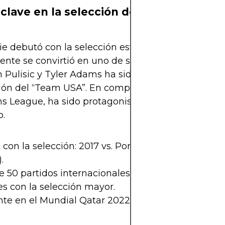
 clave en la selección de Estados Unido
e debutó con la selección estadounidense en 201
nte se convirtió en uno de sus pilares. Su conexi
n Pulisic y Tyler Adams ha sido fundamental en l
ión del “Team USA”. En competiciones como la Co
ns League, ha sido protagonista tanto en goles c
o.
con la selección: 2017 vs. Portugal (anotó gol en 
.
 50 partidos internacionales.
es con la selección mayor.
te en el Mundial Qatar 2022 como titular indiscut