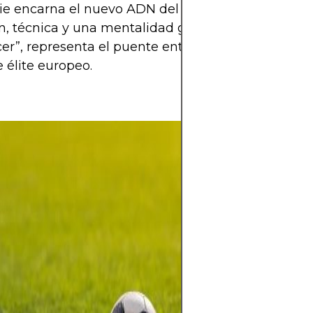
e encarna el nuevo ADN del fútbol estadounidens
, técnica y una mentalidad ganadora. Para los fa
cer”, representa el puente entre el sueño american
e élite europeo.
La pasión por el
allá de los 90 mi
emoción, identi
sentimiento. Un
traspasa fronter
cada gol en una
colectiva. En ca
los grandes esta
potreros, late e