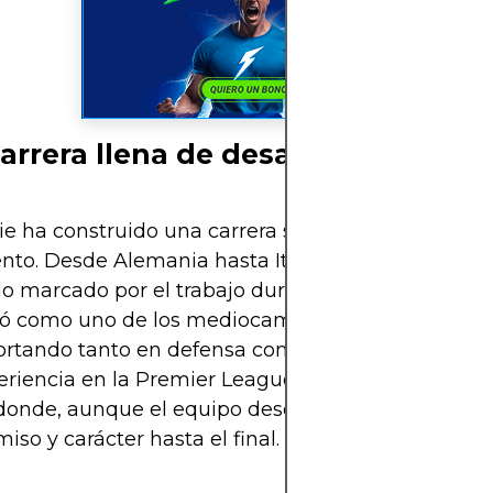
arrera llena de desafíos y éxitos
 ha construido una carrera sólida y en constante
nto. Desde Alemania hasta Italia e Inglaterra, su
o marcado por el trabajo duro. En la Juventus, se
dó como uno de los mediocampistas más confiable
ortando tanto en defensa como en ataque. En 2023
riencia en la Premier League al ser cedido al Lee
 donde, aunque el equipo descendió, Weston most
so y carácter hasta el final.