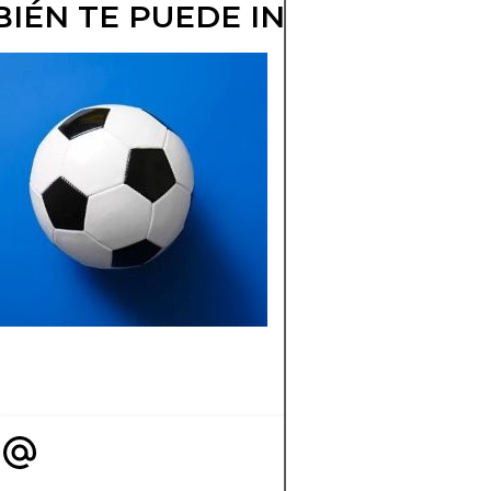
IÉN TE PUEDE INTERESAR
TODO SOBRE
WATARU ENDO
MEDIOCAMPIS
JAPONÉS
Descubre la historia,
logros y curiosidade
Wataru Endo, el
mediocampista jap
que brilla en Europa 
selección nacional.