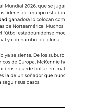
al Mundial 2026, que se jugará en su país, Weston
os líderes del equipo estadounidense. Su experien
dad ganadora lo colocan como un modelo para los
tas de Norteamérica. Muchos analistas lo ven como
el fútbol estadounidense moderno: competitivo,
nal y con hambre de gloria.
o ya se siente. De los suburbios de Texas a los es
nicos de Europa, McKennie ha demostrado que el 
idense puede brillar en cualquier liga del mundo
 es la de un soñador que nunca se rindió y que hoy
a seguir sus pasos.