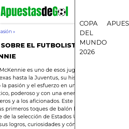
COPA
APUES
asión
»
DEL
MUNDO
 SOBRE EL FUTBOLISTA WESTON
2026
NNIE
McKennie es uno de esos jugadores que rompen 
xas hasta la Juventus, su historia es la de un chi
ó la pasión y el esfuerzo en una carrera de élite. Es
ico, poderoso y con una energía que contagia a s
os y a los aficionados. Este artículo recorre su c
s primeros toques de balón hasta convertirse en
e de la selección de Estados Unidos y figura en Eu
us logros, curiosidades y cómo se ganó un lugar e