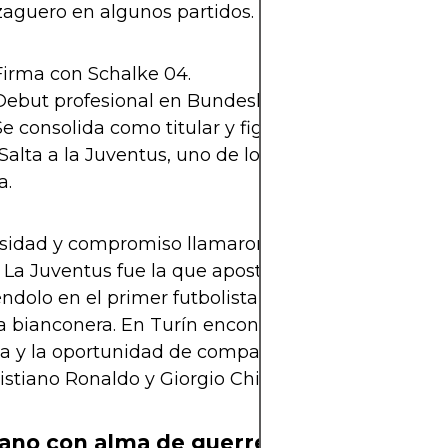
zaguero en algunos partidos.
Firma con Schalke 04.
Debut profesional en Bundesliga.
Se consolida como titular y figura del equipo.
Salta a la Juventus, uno de los clubes más grande
a.
nsidad y compromiso llamaron la atención de gra
 La Juventus fue la que apostó por él en 2020,
éndolo en el primer futbolista estadounidense en v
 bianconera. En Turín encontró un nuevo nivel d
a y la oportunidad de compartir vestuario con le
stiano Ronaldo y Giorgio Chiellini.
ano con alma de guerrero