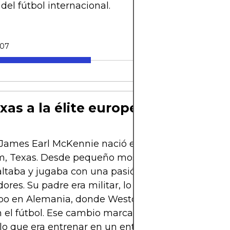
del fútbol internacional.
-07
xas a la élite europea
James Earl McKennie nació el 28 de agosto de 19
lm, Texas. Desde pequeño mostró una energía inag
saltaba y jugaba con una pasión que sorprendía a 
res. Su padre era militar, lo que llevó a la familia 
po en Alemania, donde Weston dio sus primeros 
n el fútbol. Ese cambio marcaría su destino, porqu
lo que era entrenar en un entorno europeo compet