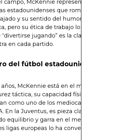
el campo, McKennie representa una nueva genera
tas estadounidenses que rompen barreras cultural
elajado y su sentido del humor lo convierten en una
a, pero su ética de trabajo lo mantiene enfocado
 “divertirse jugando” es la clave de su éxito, algo 
ra en cada partido.
uro del fútbol estadounidense
 años, McKennie está en el mejor momento de su 
ez táctica, su capacidad física y su versatilidad l
nan como uno de los mediocampistas más comple
 A. En la Juventus, es pieza clave en el esquema de
o equilibrio y garra en el mediocampo. Su experi
es ligas europeas lo ha convertido en un jugador g