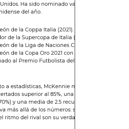
Unidos. Ha sido nominado varias veces al mejor j
nidense del año.
n de la Coppa Italia (2021).
r de la Supercopa de Italia (2020).
ón de la Liga de Naciones Concacaf (2021 y 2023)
ón de la Copa Oro 2021 con Estados Unidos.
ado al Premio Futbolista del Año de EE. UU. en 2
to a estadísticas, McKennie mantiene un promedi
ertados superior al 85%, una precisión notable en
70%) y una media de 2.5 recuperaciones por partid
 va más allá de los números: su energía y capacid
l ritmo del rival son su verdadera marca registrad