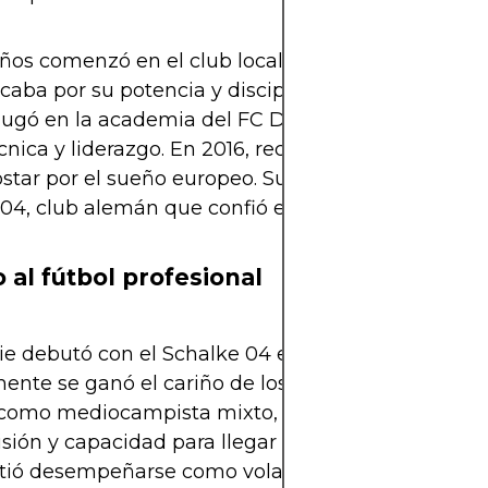
años comenzó en el club local FC Phönix Otterbac
caba por su potencia y disciplina. De regreso en 
jugó en la academia del FC Dallas, donde desarrol
técnica y liderazgo. En 2016, rechazó una beca unive
star por el sueño europeo. Su decisión valiente lo 
04, club alemán que confió en su talento sin reser
o al fútbol profesional
 debutó con el Schalke 04 en la Bundesliga en 2
nte se ganó el cariño de los fans por su entrega t
como mediocampista mixto, con gran despliegue f
sión y capacidad para llegar al área rival. Su versa
itió desempeñarse como volante, mediocentro def