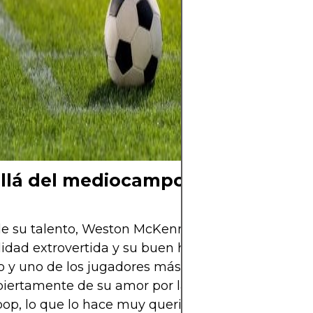
el del amor por l
no solo se juega,
siente y se com
detrás de cada 
cada cántico y d
cielo, hay una hi
y una pasión qu
llá del mediocampo
e su talento, Weston McKennie es conocido por s
idad extrovertida y su buen humor. Es el alma de
o y uno de los jugadores más carismáticos del equ
iertamente de su amor por la música, los animale
pop, lo que lo hace muy querido por los fans. Ade