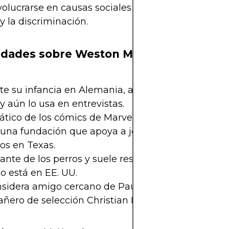
volucrarse en causas sociales y campañas contra e
y la discriminación.
idades sobre Weston McKennie
te su infancia en Alemania, aprendió a hablar al
 y aún lo usa en entrevistas.
ático de los cómics de Marvel y de las películas de
 una fundación que apoya a jóvenes deportistas d
os en Texas.
nte de los perros y suele rescatar animales calle
o está en EE. UU.
nsidera amigo cercano de Paulo Dybala y de su
ero de selección Christian Pulisic.