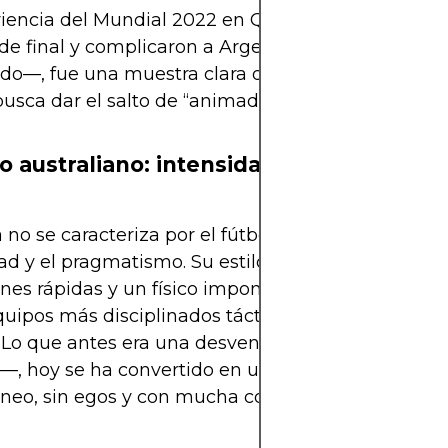
iencia del Mundial 2022 en Qatar, donde llegaron
 de final y complicaron a Argentina —posterior c
o—, fue una muestra clara de su progreso. Ahora,
usca dar el salto de “animador” a “contendiente”.
lo australiano: intensidad y orden
a no se caracteriza por el fútbol de posesión, sino p
ad y el pragmatismo. Su estilo combina la presión 
ones rápidas y un físico imponente. En ese sentido
quipos más disciplinados tácticamente del contin
. Lo que antes era una desventaja —la falta de figu
—, hoy se ha convertido en una fortaleza: un grup
eo, sin egos y con mucha cohesión.