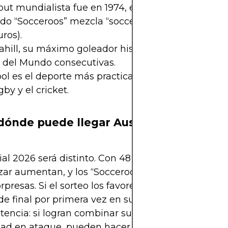
ut mundialista fue en 1974, en Alemania.
do “Socceroos” mezcla “soccer” (fútbol) y “kangar
ros).
hill, su máximo goleador histórico, ha marcado e
 del Mundo consecutivas.
bol es el deporte más practicado en Australia, por
gby y el cricket.
dónde puede llegar Australia?
al 2026 será distinto. Con 48 equipos, las probabi
ar aumentan, y los “Socceroos” tienen todo para 
orpresas. Si el sorteo los favorece, podrían alcanzar
de final por primera vez en su historia. La clave es
stencia: si logran combinar su orden táctico con
dad en ataque, pueden hacer historia.