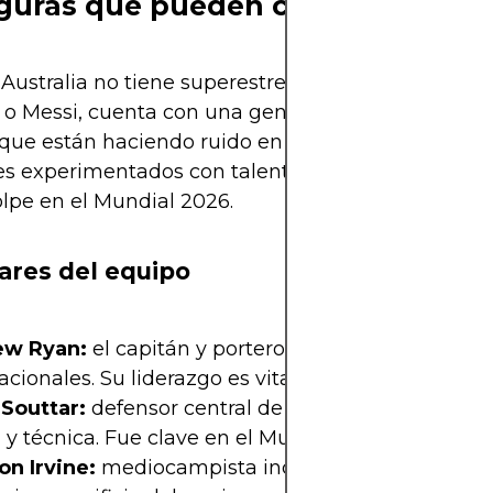
iguras que pueden cambiar la hist
ustralia no tiene superestrellas mediáticas com
 Messi, cuenta con una generación de futbolista
que están haciendo ruido en Europa. El equipo m
es experimentados con talentos emergentes que
olpe en el Mundial 2026.
lares del equipo
ew Ryan:
el capitán y portero con más de 80 part
acionales. Su liderazgo es vital bajo los tres palos.
 Souttar:
defensor central de 1.98 metros que co
 y técnica. Fue clave en el Mundial 2022.
on Irvine:
mediocampista incansable, símbolo de