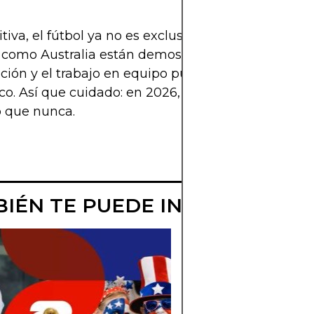
itiva, el fútbol ya no es exclusivo de Europa y Sud
como Australia están demostrando que la pasión,
ación y el trabajo en equipo pueden desafiar cualq
co. Así que cuidado: en 2026, los canguros podrían
o que nunca.
IÉN TE PUEDE INTERESAR
ARABIA SAUDIT
CLASIFICARÁ
NUEVAMENTE?
Analizamos si Arabi