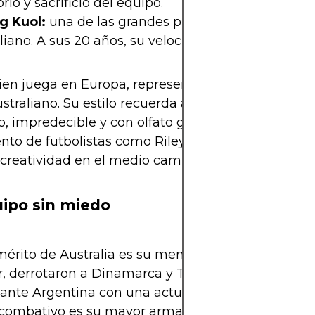
brio y sacrificio del equipo.
g Kuol:
una de las grandes promesas del fútbol
liano. A sus 20 años, su velocidad y regate ilusion
ien juega en Europa, representa el futuro brillante
ustraliano. Su estilo recuerda al de los extremos af
o, impredecible y con olfato goleador. A eso se su
nto de futbolistas como Riley McGree y Ajdin Hrus
creatividad en el medio campo.
ipo sin miedo
mérito de Australia es su mentalidad. No tienen c
, derrotaron a Dinamarca y Túnez, y cayeron por 
ante Argentina con una actuación memorable. E
 combativo es su mayor arma. Si logran mantener 