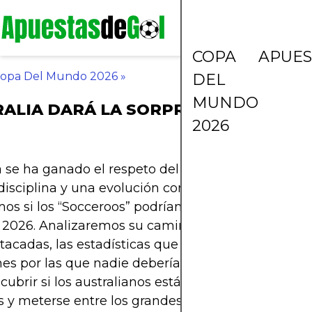
COPA
APUES
opa Del Mundo 2026
»
DEL
MUNDO
ALIA DARÁ LA SORPRESA EN EL MU
2026
a se ha ganado el respeto del mundo futbolero a 
 disciplina y una evolución constante. En este artíc
os si los “Socceroos” podrían ser la gran sorpresa
2026. Analizaremos su camino clasificatorio, sus f
acadas, las estadísticas que respaldan su crecim
nes por las que nadie debería subestimarlos. Prep
cubrir si los australianos están listos para romper
s y meterse entre los grandes del fútbol mundial.