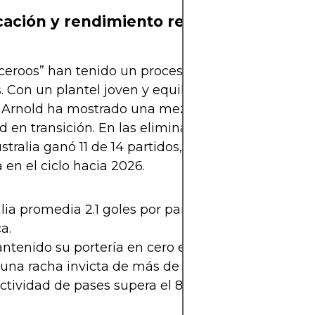
icación y rendimiento reciente
ceroos” han tenido un proceso sólido en las elimin
s. Con un plantel joven y equilibrado, el equipo dir
Arnold ha mostrado una mezcla de solidez defens
d en transición. En las eliminatorias previas al Mu
stralia ganó 11 de 14 partidos, y su tendencia posit
 en el ciclo hacia 2026.
lia promedia 2.1 goles por partido en la clasificaci
a.
tenido su portería en cero en el 60% de los encu
una racha invicta de más de 20 partidos en casa.
ctividad de pases supera el 83%.