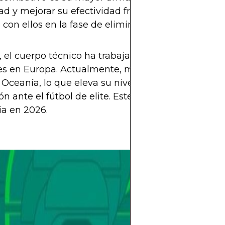
ad y mejorar su efectividad frente al arco, nadie q
 con ellos en la fase de eliminación directa.
el cuerpo técnico ha trabajado en ampliar la bas
s en Europa. Actualmente, más del 70% del plant
 Oceanía, lo que eleva su nivel competitivo y su
ón ante el fútbol de elite. Este detalle puede marc
ia en 2026.
El mundo del fút
espera llena de 
Mundial 2026 se 
selecciones pele