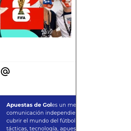
Saudita logrará clasi
al Mundial 2026: su
nivel actual,
estadísticas, rivales 
claves que definirán
futuro en Asia.
Apuestas de Gol
es un medio de
comunicación independiente, orgulloso de
cubrir el mundo del fútbol —partidos,
tácticas, tecnología, apuestas y cultura—