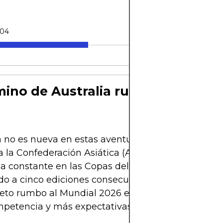
-04
mino de Australia rumbo al Mundi
a no es nueva en estas aventuras mundialistas. D
a la Confederación Asiática (AFC) en 2006, ha sid
a constante en las Copas del Mundo. De hecho, h
ado a cinco ediciones consecutivas desde Alemani
reto rumbo al Mundial 2026 es distinto: más selecc
petencia y más expectativas.