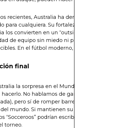
os recientes, Australia ha demostrado ser un rival
 para cualquiera. Su fortaleza física, su disciplina
cia los convierten en un “outsider” peligroso. Adem
ad de equipo sin miedo ni presión los hace
ibles. En el fútbol moderno, eso vale oro.
ción final
tralia la sorpresa en el Mundial 2026? Todo apun
a hacerlo. No hablamos de ganar el título (aunque
ada), pero sí de romper barreras y meterse entre 
del mundo. Si mantienen su evolución y la cohes
los “Socceroos” podrían escribir una de las histori
el torneo.