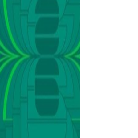
en la cita más 
cada partido def
esperanzas de m
hinchas.Con tre
Unidos, México 
edición promete 
más equipos, má
experiencia glob
entrenadores aju
y los jugadores 
al torneo más e
cuenta regresiv
Falta poco para 
pelota y el mun
aguarda el mom
comience una nu
Mundial está cer