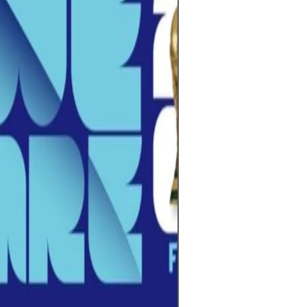
cada partido def
esperanzas de m
hinchas.Con tre
Unidos, México 
edición promete 
más equipos, má
experiencia glob
entrenadores aju
y los jugadores 
al torneo más e
cuenta regresiv
Falta poco para 
pelota y el mun
aguarda el mom
comience una nu
Mundial está cer