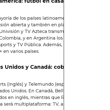
américa: fútbol en casa y gratis
yoría de los países latinoamericanos, los partidos
isión abierta y también en plataformas digitales.
Univisión y TV Azteca transmitirán en México, Car
Colombia, y en Argentina los derechos estarán e
ports y TV Pública. Además, habrá señal vía stre
+ en varios países.
s Unidos y Canadá: cobertura premium
ts (inglés) y Telemundo (español) tienen los der
ados Unidos. En Canadá, Bell Media, TSN y CTV ll
idos en inglés, mientras que RDS lo hará en francés
a será multiplataforma: TV, apps, y redes sociales.