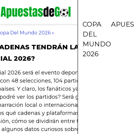
COPA
APUES
opa Del Mundo 2026
»
DEL
MUNDO
ADENAS TENDRÁN LA TRANSMISIÓN
2026
AL 2026?
al 2026 será el evento deportivo más grande de l
, con 48 selecciones, 104 partidos y transmisiones
aíses. Y claro, los fanáticos ya se preguntan: en q
podré ver los partidos? Será gratis o solo por str
arración local o internacional? En este artículo te
s qué cadenas y plataformas tienen los derechos
ión, cómo se dividirán entre televisión abierta, pa
 y algunos datos curiosos sobre las cifras millonari