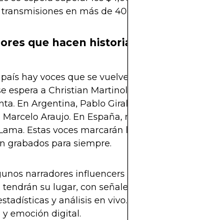
 transmisiones en más de 40 idiomas
ores que hacen historia
país hay voces que se vuelven parte del recuerdo
e espera a Christian Martinoli, Luis García y Jorge
nta. En Argentina, Pablo Giralt, Sebastián Vignolo 
o Marcelo Araujo. En España, narrarán Rubén Martí
Lama. Estas voces marcarán los momentos que se
n grabados para siempre.
lgunos narradores influencers en Twitch y YouTube
tendrán su lugar, con señales alternativas que 
stadísticas y análisis en vivo. El fútbol será conve
 y emoción digital.