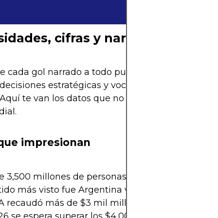
ya se siente.
sidades, cifras y narradores estrel
e cada gol narrado a todo pulmón, hay millones 
 decisiones estratégicas y voces que se vuelven pa
. Aquí te van los datos que no sabías sobre la tran
ial.
 que impresionan
e 3,500 millones de personas vieron Catar 2022
tido más visto fue Argentina vs Francia: 1,500 mill
FA recaudó más de $3 mil millones solo en derech
6 se espera superar los $4,000 millones en ingre