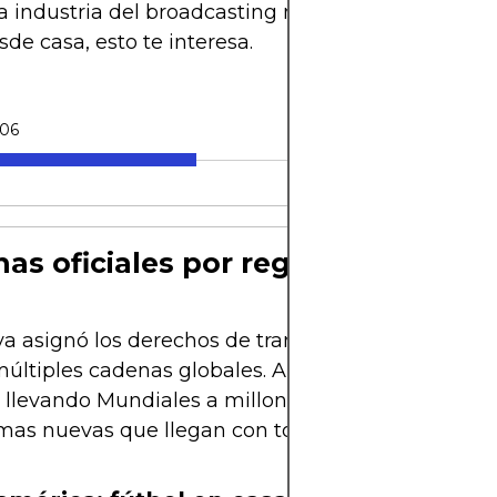
 industria del broadcasting mundialista. Si vas a v
de casa, esto te interesa.
-06
as oficiales por región y país
ya asignó los derechos de transmisión para el Mun
últiples cadenas globales. Algunas de ellas tiene
llevando Mundiales a millones, mientras otras so
mas nuevas que llegan con todo.