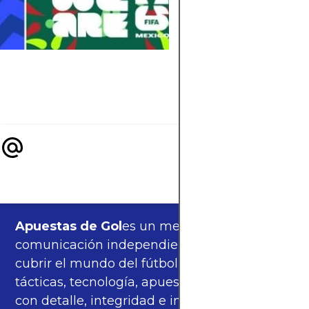
2026? Descubre sho
sorpresas, géneros
musicales y cómo s
vivirá la fiesta fuera
la cancha.
Apuestas de Gol
es un medio de
comunicación independiente, orgulloso de
cubrir el mundo del fútbol —partidos,
tácticas, tecnología, apuestas y cultura—
con detalle, integridad e imparcialidad.