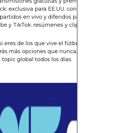
transmisiones gratuitas y premium en español
k: exclusiva para EE.UU. con señal en español
 partidos en vivo y diferidos para Sudamérica
e y TikTok: resúmenes y clips virales
si eres de los que vive el fútbol en celular, tablet 
drás más opciones que nunca. El Mundial también 
 topic global todos los días.
El mundo del fút
espera llena de 
Mundial 2026 se 
selecciones pele
en la cita más 