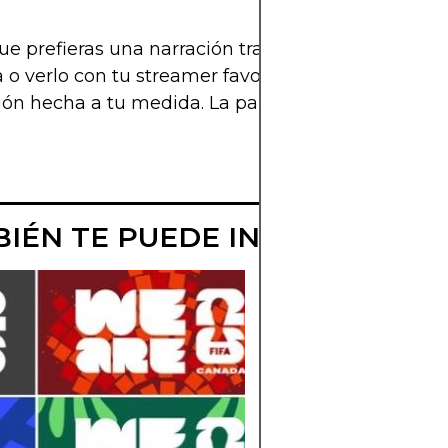
ue prefieras una narración tradicional, una cobert
a o verlo con tu streamer favorito, el Mundial 2026
ón hecha a tu medida. La pantalla será tu tribuna
IÉN TE PUEDE INTERESAR
ARTISTAS
CONFIRMADOS
PARA LOS FAN
FEST 2026
Qué artistas tocarán
los Fan Fest del Mun