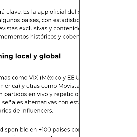
rá clave. Es la app oficial del organismo y transmit
algunos países, con estadísticas interactivas, repet
evistas exclusivas y contenido personalizado. Ta
 momentos históricos y cobertura 24/7 del torneo.
ing local y global
mas como ViX (México y EE.UU.), Peacock (EE.UU.),
mérica) y otras como Movistar+, Claro Video o Flo
n partidos en vivo y repeticiones bajo demanda. 
n señales alternativas con estadísticas en tiempo r
ios de influencers.
disponible en +100 países con idioma local