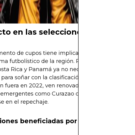
Mundial está cer
ya se siente.
to en las selecciones y datos cur
mento de cupos tiene implicaciones profundas en 
ma futbolístico de la región. Por ejemplo, selecci
sta Rica y Panamá ya no necesitarán una campa
 para soñar con la clasificación. Honduras y Jamai
 fuera en 2022, ven renovadas sus esperanzas. I
emergentes como Curazao o Haití podrían dar la 
e en el repechaje.
iones beneficiadas por el nuevo sistem