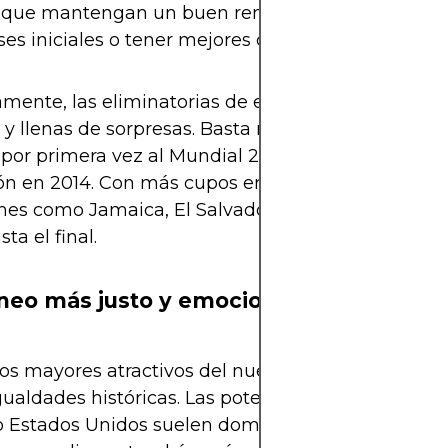
 que mantengan un buen rendimiento constante
ases iniciales o tener mejores cabezas de serie.
amente, las eliminatorias de esta confederación s
 y llenas de sorpresas. Basta recordar cómo Pan
ó por primera vez al Mundial 2018 o cómo Costa Ric
ón en 2014. Con más cupos en juego, se espera qu
nes como Jamaica, El Salvador o incluso Curazao
ta el final.
neo más justo y emocionante
os mayores atractivos del nuevo formato es que r
gualdades históricas. Las potencias regionales co
 Estados Unidos suelen dominar, pero ahora las