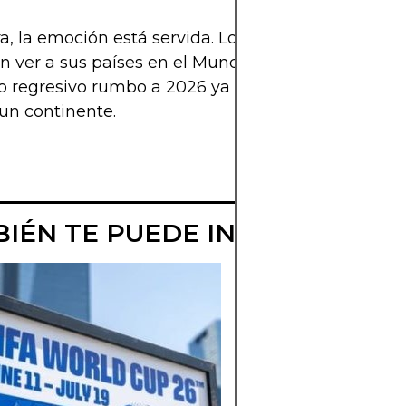
a, la emoción está servida. Los hinchas ya comie
n ver a sus países en el Mundial más grande de la 
o regresivo rumbo a 2026 ya empezó, y con él, la i
un continente.
IÉN TE PUEDE INTERESAR
FAVORITOS AL
MUNDIAL 2026:
QUIÉN LO GAN
Brasil, Argentina,
Francia o una sorpr