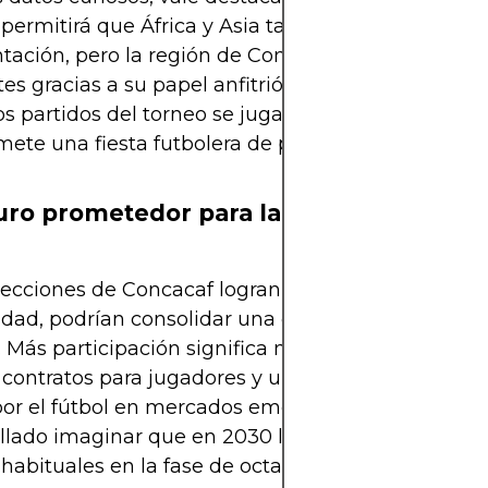
 permitirá que África y Asia también aumenten su
tación, pero la región de Concacaf será una de l
tes gracias a su papel anfitrión. Se estima que ha
os partidos del torneo se jugarán en suelo mexican
ete una fiesta futbolera de proporciones épicas.
uro prometedor para la región
elecciones de Concacaf logran aprovechar esta
dad, podrían consolidar una década dorada para e
. Más participación significa más exposición intern
contratos para jugadores y un aumento general d
por el fútbol en mercados emergentes. No sería
lado imaginar que en 2030 la región tenga vario
habituales en la fase de octavos o cuartos de final