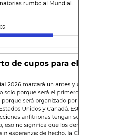
inatorias rumbo al Mundial.
-05
to de cupos para el Mundial 2026
al 2026 marcará un antes y un después en la hist
No solo porque será el primero con 48 equipos, sin
porque será organizado por tres naciones de la C
Estados Unidos y Canadá. Este hecho ya garantiza
ecciones anfitrionas tengan su boleto asegurado. S
 eso no significa que los demás países de la regi
in esperanza; de hecho, la Confederación de