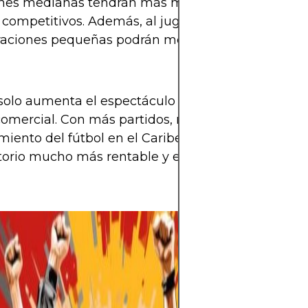
ones medianas tendrán más margen de error y má
 competitivos. Además, al jugar más encuentros of
raciones pequeñas podrán mejorar su nivel y su r
solo aumenta el espectáculo deportivo, sino tamb
comercial. Con más partidos, mayor audiencia tele
miento del fútbol en el Caribe, Concacaf apunta a 
atorio mucho más rentable y entretenido para los f
El mundo del fút
espera llena de 
Mundial 2026 se 
selecciones pele