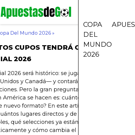
COPA
APUES
opa Del Mundo 2026
»
DEL
MUNDO
TOS CUPOS TENDRÁ CONCACAF PARA
2026
AL 2026
al 2026 será histórico: se jugará en tres países —
 Unidos y Canadá— y contará con un formato amp
ciones. Pero la gran pregunta que muchos fanátic
n América se hacen es: cuántos cupos tendrá la C
e nuevo formato? En este artículo te explicamos 
cuántos lugares directos y de repechaje estarán
les, qué selecciones ya están clasificadas
icamente y cómo cambia el panorama competiti