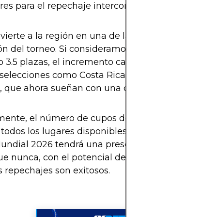
res para el repechaje intercontinental.
vierte a la región en una de las más beneficiadas 
n del torneo. Si consideramos que históricamente
o 3.5 plazas, el incremento casi duplica las posibil
s selecciones como Costa Rica, Panamá, Honduras 
 que ahora sueñan con una clasificación más acce
mente, el número de cupos de Concacaf represent
 todos los lugares disponibles en el torneo. Esto si
Mundial 2026 tendrá una presencia norteamerica
ue nunca, con el potencial de hasta 8 equipos de l
os repechajes son exitosos.