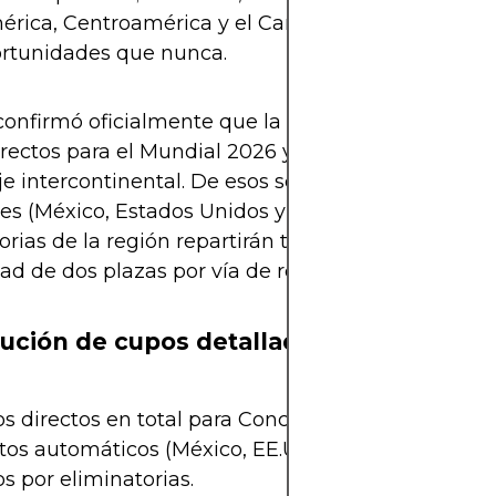
rica, Centroamérica y el Caribe (Concacaf) disp
rtunidades que nunca.
confirmó oficialmente que la Concacaf contará co
rectos para el Mundial 2026 y 2 cupos adicionales
e intercontinental. De esos seis, tres ya pertenece
nes (México, Estados Unidos y Canadá). Por lo tanto
orias de la región repartirán tres boletos directos 
dad de dos plazas por vía de repechaje.
bución de cupos detallada
s directos en total para Concacaf.
tos automáticos (México, EE.UU., Canadá).
s por eliminatorias.