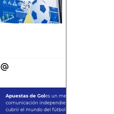
Conoce los equipos
favoritos al título del
Mundial 2026, sus
figuras clave y
estadísticas que
respaldan su
candidatura.
Apuestas de Gol
es un medio de
comunicación independiente, orgulloso de
cubrir el mundo del fútbol —partidos,