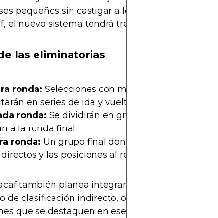
íses pequeños sin castigar a los grandes. Según la
, el nuevo sistema tendrá tres fases principales.
de las eliminatorias
ra ronda:
Selecciones con menor ranking FIFA se
tarán en series de ida y vuelta para avanzar.
da ronda:
Se dividirán en grupos donde los mejo
n a la ronda final.
ra ronda:
Un grupo final donde se repartirán los t
directos y las posiciones al repechaje.
acaf también planea integrar la Nations League 
 de clasificación indirecto, otorgando ventajas a 
nes que se destaquen en ese torneo. De esta form