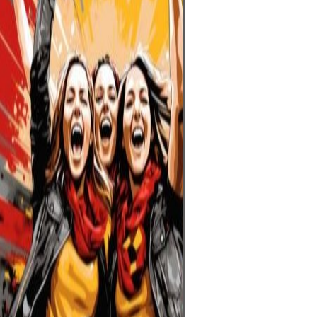
en la cita más 
cada partido def
esperanzas de m
hinchas.Con tre
Unidos, México 
edición promete 
más equipos, má
experiencia glob
entrenadores aju
y los jugadores 
al torneo más e
cuenta regresiv
Falta poco para 
pelota y el mun
aguarda el mom
comience una nu