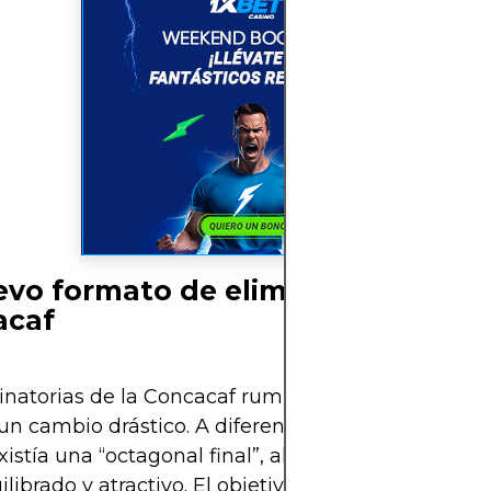
evo formato de eliminatorias de
acaf
inatorias de la Concacaf rumbo al Mundial 2026 
 un cambio drástico. A diferencia del formato anter
istía una “octagonal final”, ahora se busca un si
librado y atractivo. El objetivo es dar más oportu