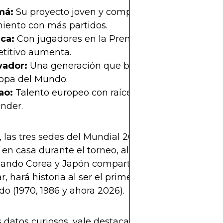
má:
Su proyecto joven y competitivo tiene más m
miento con más partidos.
ca:
Con jugadores en la Premier League, su nivel
titivo aumenta.
vador:
Una generación que busca consolidarse y v
opa del Mundo.
ao:
Talento europeo con raíces caribeñas que pu
nder.
las tres sedes del Mundial 2026 tendrán la opor
 en casa durante el torneo, algo que no ocurre de
uando Corea y Japón compartieron sede. México, 
ar, hará historia al ser el primer país en albergar t
o (1970, 1986 y ahora 2026).
s datos curiosos, vale destacar que la expansión a