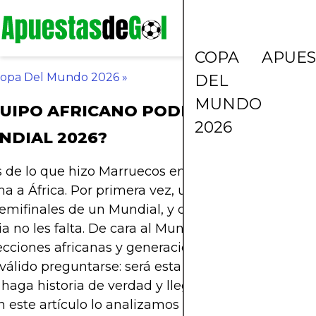
COPA
APUES
opa Del Mundo 2026
»
DEL
MUNDO
UIPO AFRICANO PODRÍA SORPREND
2026
NDIAL 2026?
 de lo que hizo Marruecos en Qatar 2022, el mun
a a África. Por primera vez, un equipo del contin
semifinales de un Mundial, y dejó claro que talento
ia no les falta. De cara al Mundial 2026, con más 
cciones africanas y generaciones doradas que vi
 válido preguntarse: será esta la edición donde un
 haga historia de verdad y llegue a la final… o inclu
 este artículo lo analizamos con estadísticas,