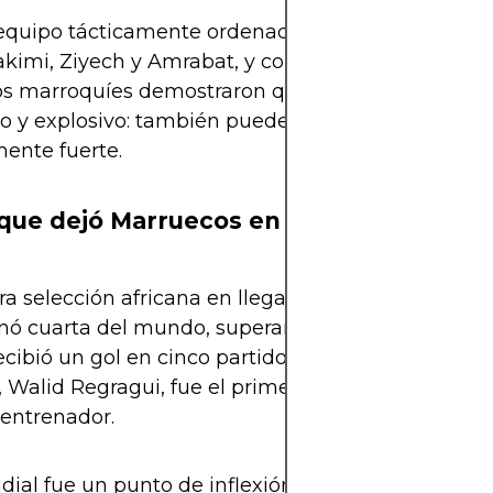
equipo tácticamente ordenado, con estrellas en E
kimi, Ziyech y Amrabat, y con un DT que supo mo
os marroquíes demostraron que el fútbol africano 
ico y explosivo: también puede ser estratégico, inte
ente fuerte.
que dejó Marruecos en Qatar
a selección africana en llegar a semifinales.
nó cuarta del mundo, superando a gigantes europ
ecibió un gol en cinco partidos antes de semis.
 Walid Regragui, fue el primer africano en llegar t
entrenador.
ial fue un punto de inflexión. Y no solo para Mar