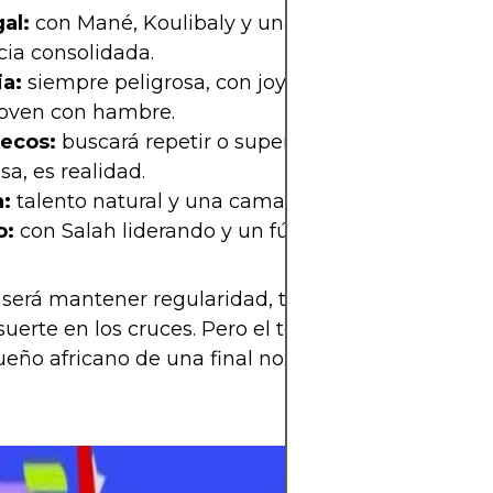
al:
con Mané, Koulibaly y una generación sólida, 
ia consolidada.
ia:
siempre peligrosa, con joyas como Osimhen y
joven con hambre.
ecos:
buscará repetir o superar lo logrado. Ya no 
sa, es realidad.
:
talento natural y una camada nueva que ilusion
o:
con Salah liderando y un fútbol más equilibrado
 será mantener regularidad, tener buena preparac
suerte en los cruces. Pero el techo está alto. Y por
sueño africano de una final no parece tan loco.