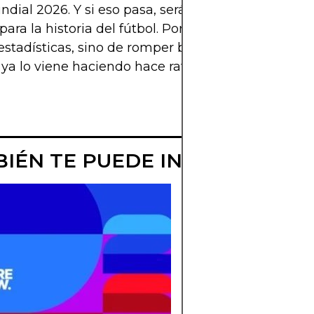
ndial 2026. Y si eso pasa, será uno de esos mome
ara la historia del fútbol. Porque no se trata solo
stadísticas, sino de romper barreras. Y eso, el fútb
 ya lo viene haciendo hace rato.
IÉN TE PUEDE INTERESAR
SUDÁFRICA SE
SEDE DE ALGÚ
PARTIDO?
Volverá Sudáfrica a 
sede de un Mundial
contamos si alberga