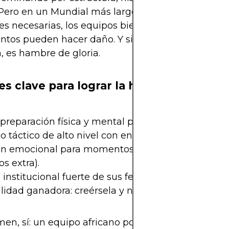
 Pero en un Mundial más largo, con más partidos y
es necesarias, los equipos bien organizados y
tos pueden hacer daño. Y si hay algo que a los a
a, es hambre de gloria.
es clave para lograr la hazaña
preparación física y mental para torneos largos.
o táctico de alto nivel con entrenadores capacitad
ón emocional para momentos críticos (penales, VA
s extra).
institucional fuerte de sus federaciones y sponsor
idad ganadora: creérsela y no achicarse ante nad
en, sí: un equipo africano podría sorprender (y 