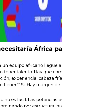
pelota y el mun
aguarda el mom
comience una nu
Mundial está cer
ya se siente.
ecesitaría África para hacer histo
 un equipo africano llegue a la final o gane el Mu
n tener talento. Hay que combinar muchos factor
ación, experiencia, cabeza fría, liderazgo técnico y
o tienen? Sí. Hay margen de mejora? También.
o no es fácil. Las potencias europeas y sudameri
ominando por estructura, historia y profundidad 