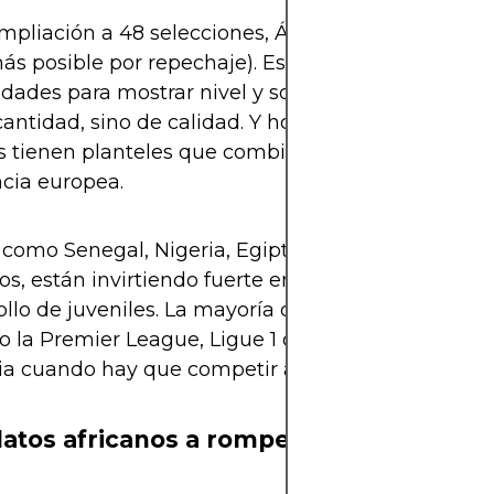
mpliación a 48 selecciones, África tendrá 9 cupos 
ás posible por repechaje). Esto significa más
dades para mostrar nivel y sorprender. Pero no se 
cantidad, sino de calidad. Y hoy, varias selecciones
s tienen planteles que combinan juventud, talent
cia europea.
como Senegal, Nigeria, Egipto, Ghana y por supu
s, están invirtiendo fuerte en formación, análisis
ollo de juveniles. La mayoría de sus figuras juegan
 la Premier League, Ligue 1 o Serie A. Y eso marca
ia cuando hay que competir al máximo nivel.
atos africanos a romperla en 2026