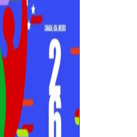
El mundo del fút
espera llena de 
Mundial 2026 se 
selecciones pele
en la cita más 
cada partido def
esperanzas de m
hinchas.Con tre
Unidos, México 
edición promete 
más equipos, má
experiencia glob
entrenadores aju
y los jugadores 
al torneo más e
cuenta regresiv
Falta poco para 