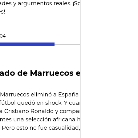
ades y argumentos reales. ¡Spoiler: sí, es más posib
s!
-04
gado de Marruecos en 2022
arruecos eliminó a España y Portugal en Qatar 2
fútbol quedó en shock. Y cuando pisó las semifinal
a Cristiano Ronaldo y compañía, África entera cele
tes una selección africana había llegado tan lejo
 Pero esto no fue casualidad, fue trabajo serio.