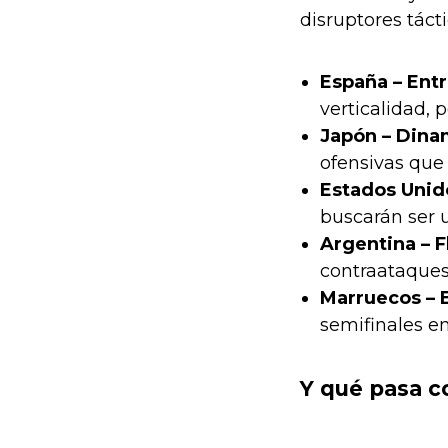
disruptores tácti
España – Entr
verticalidad, p
Japón – Dina
ofensivas que 
Estados Unido
buscarán ser 
Argentina – F
contraataques 
Marruecos – E
semifinales e
Y qué pasa c