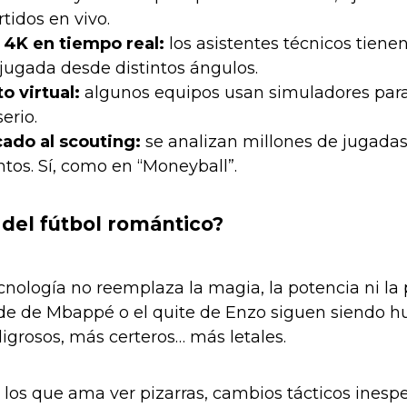
rtidos en vivo.
 4K en tiempo real:
los asistentes técnicos tiene
 jugada desde distintos ángulos.
 virtual:
algunos equipos usan simuladores para
erio.
cado al scouting:
se analizan millones de jugadas 
os. Sí, como en “Moneyball”.
n del fútbol romántico?
cnología no reemplaza la magia, la potencia ni la pi
rde de Mbappé o el quite de Enzo siguen siendo h
igrosos, más certeros… más letales.
e los que ama ver pizarras, cambios tácticos inesp