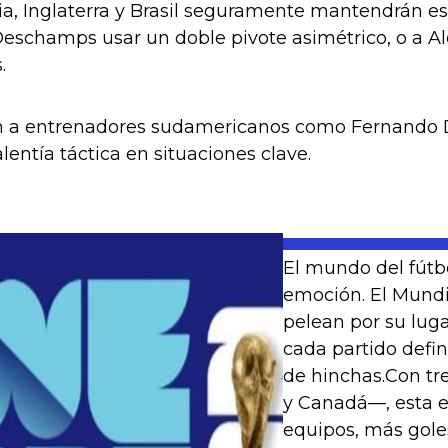
ia, Inglaterra y Brasil seguramente mantendrán e
a Deschamps usar un doble pivote asimétrico, o a 
.
 a entrenadores sudamericanos como Fernando Dini
entía táctica en situaciones clave.
El mundo del fútbo
emoción. El Mundia
pelean por su lug
cada partido defi
de hinchas.Con tr
y Canadá—, esta e
equipos, más goles