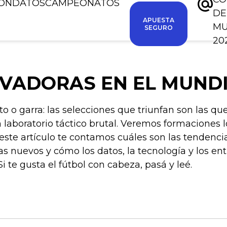
IÓN
DATOS
CAMPEONATOS
DE
APUESTA
M
SEGURO
20
VADORAS EN EL MUNDI
to o garra: las selecciones que triunfan son las q
n laboratorio táctico brutal. Veremos formacione
este artículo te contamos cuáles son las tendenci
 nuevos y cómo los datos, la tecnología y los en
 te gusta el fútbol con cabeza, pasá y leé.