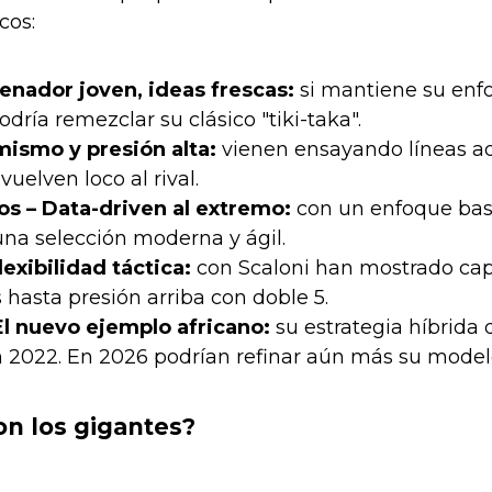
cos:
enador joven, ideas frescas:
si mantiene su enfo
odría remezclar su clásico "tiki-taka".
mismo y presión alta:
vienen ensayando líneas ade
vuelven loco al rival.
s – Data-driven al extremo:
con un enfoque basad
una selección moderna y ágil.
lexibilidad táctica:
con Scaloni han mostrado cap
hasta presión arriba con doble 5.
l nuevo ejemplo africano:
su estrategia híbrida 
n 2022. En 2026 podrían refinar aún más su model
on los gigantes?