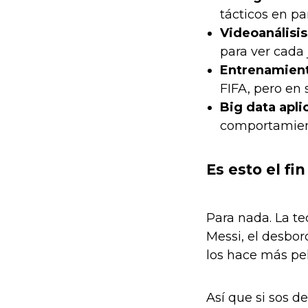
tácticos en pa
Videoanálisis
para ver cada
Entrenamiento
FIFA, pero en s
Big data apli
comportamient
Es esto el fi
Para nada. La te
Messi, el desbo
los hace más pel
Así que si sos d