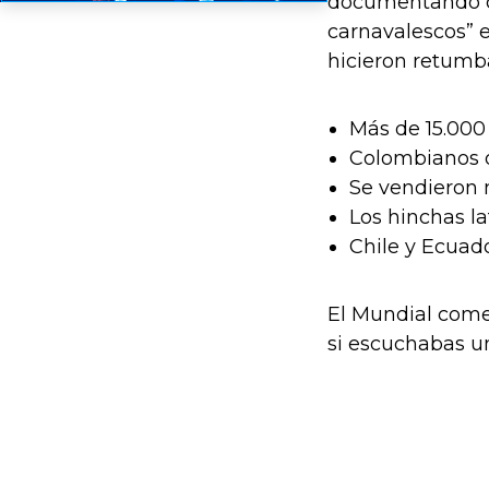
documentando ca
carnavalescos” e
hicieron retumb
Más de 15.000 
Colombianos o
Se vendieron 
Los hinchas la
Chile y Ecuad
El Mundial comen
si escuchabas u