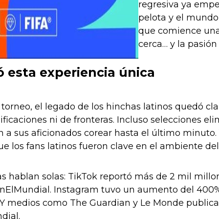
regresiva ya empe
pelota y el mund
que comience una 
cerca… y la pasión 
ó esta experiencia única
l torneo, el legado de los hinchas latinos quedó cl
ificaciones ni de fronteras. Incluso selecciones 
 a sus aficionados corear hasta el último minuto. Y
 los fans latinos fueron clave en el ambiente del
as hablan solas: TikTok reportó más de 2 mil mill
ElMundial. Instagram tuvo un aumento del 400% 
Y medios como The Guardian y Le Monde publicaron 
dial.