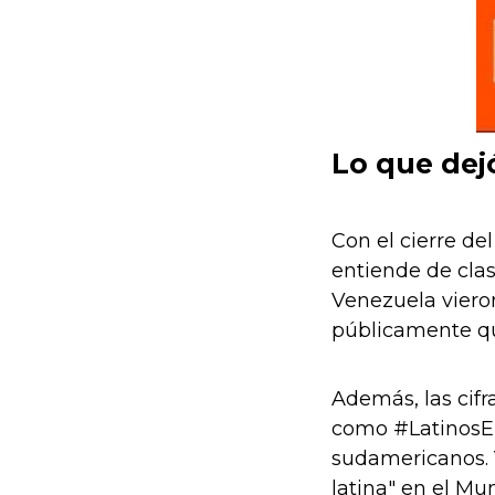
Lo que dej
Con el cierre de
entiende de clas
Venezuela vieron
públicamente que
Además, las cifr
como #LatinosEn
sudamericanos. 
latina" en el Mun