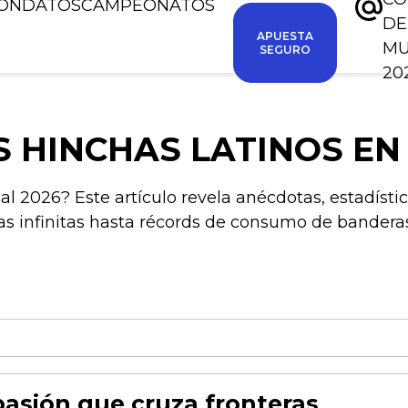
IÓN
DATOS
CAMPEONATOS
DE
APUESTA
M
SEGURO
20
S HINCHAS LATINOS EN
l 2026? Este artículo revela anécdotas, estadístic
s infinitas hasta récords de consumo de banderas
 pasión que cruza fronteras