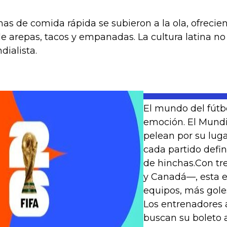
nas de comida rápida se subieron a la ola, ofreci
 arepas, tacos y empanadas. La cultura latina no 
ialista.
El mundo del fútbo
emoción. El Mundia
pelean por su lug
cada partido defi
de hinchas.Con tr
y Canadá—, esta e
equipos, más goles
Los entrenadores a
buscan su boleto 