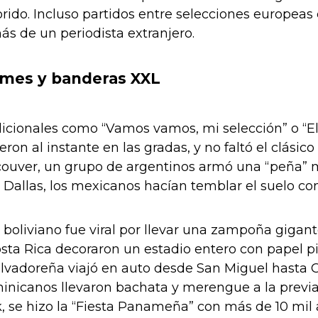
orido. Incluso partidos entre selecciones europeas
s de un periodista extranjero.
emes y banderas XXL
dicionales como “Vamos vamos, mi selección” o “El
on al instante en las gradas, y no faltó el clásic
ouver, un grupo de argentinos armó una “peña” mó
Dallas, los mexicanos hacían temblar el suelo con 
 boliviano fue viral por llevar una zampoña gigante
ta Rica decoraron un estadio entero con papel pic
alvadoreña viajó en auto desde San Miguel hasta 
inicanos llevaron bachata y merengue a la previ
 se hizo la “Fiesta Panameña” con más de 10 mil a