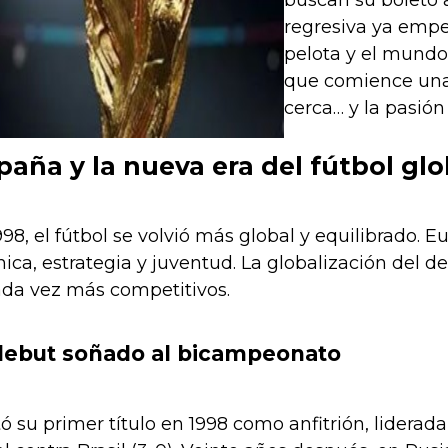
buscan su boleto 
regresiva ya empe
pelota y el mund
que comience una 
cerca… y la pasión 
paña y la nueva era del fútbol glo
98, el fútbol se volvió más global y equilibrado.
ca, estrategia y juventud. La globalización del d
ada vez más competitivos.
 debut soñado al bicampeonato
ó su primer título en 1998 como anfitrión, liderad