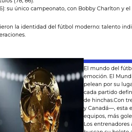
tulos (78, 86).
966): su único campeonato, con Bobby Charlton y e
ieron la identidad del fútbol moderno: talento ind
eraciones.
El mundo del fútbo
emoción. El Mundi
pelean por su lug
cada partido defi
de hinchas.Con tr
y Canadá—, esta e
equipos, más gole
Los entrenadores a