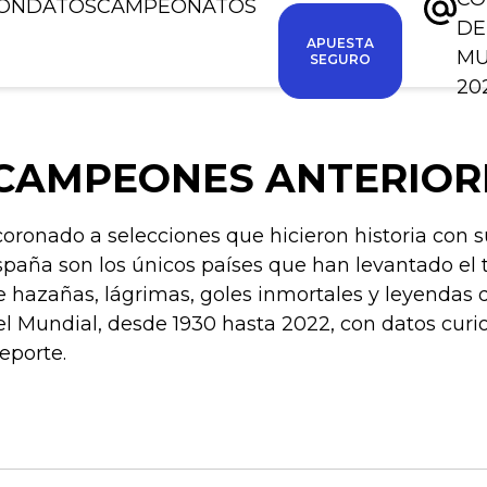
IÓN
DATOS
CAMPEONATOS
DE
APUESTA
M
SEGURO
20
 CAMPEONES ANTERIOR
coronado a selecciones que hicieron historia con su
 España son los únicos países que han levantado el
e hazañas, lágrimas, goles inmortales y leyendas 
l Mundial, desde 1930 hasta 2022, con datos curi
eporte.