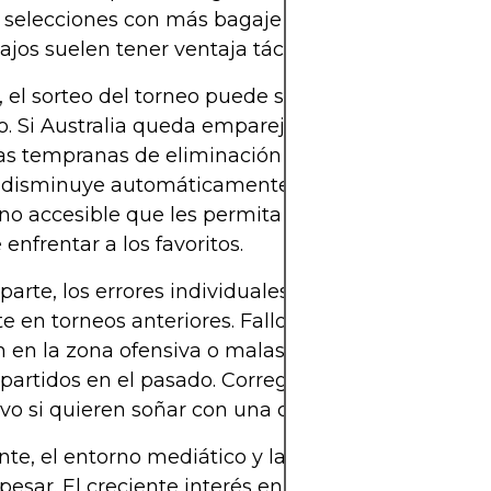
 selecciones con más bagaje como Francia, Argen
ajos suelen tener ventaja táctica y emocional.
el sorteo del torneo puede ser un factor externo
vo. Si Australia queda emparejada con rivales histó
as tempranas de eliminación directa, la probabili
 disminuye automáticamente. Los “Socceroos” nec
o accesible que les permita ganar confianza y r
 enfrentar a los favoritos.
 parte, los errores individuales han sido un probl
e en torneos anteriores. Fallos en la defensa, falta
n en la zona ofensiva o malas decisiones bajo pre
partidos en el pasado. Corregir estos aspectos es
vo si quieren soñar con una clasificación a cuartos
te, el entorno mediático y la presión nacional t
esar. El creciente interés en el fútbol eleva las