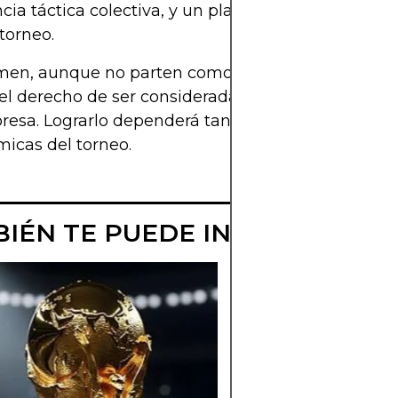
ncia táctica colectiva, y un planteamiento serio e
 torneo.
en, aunque no parten como favoritos, Australia s
l derecho de ser considerada una selección capa
resa. Lograrlo dependerá tanto de sus virtudes c
micas del torneo.
IÉN TE PUEDE INTERESAR
¿PUEDE
ARGENTINA
LLEGAR A
CUARTOS ESTE
2024?