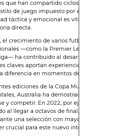
s que han compartido ciclos anteriores y que co
estilo de juego impuesto por el seleccionador. Esta
dad táctica y emocional es vital en los torneos de
oria directa.
el crecimiento de varios futbolistas en ligas
ionales —como la Premier League, la Serie A o la
ga— ha contribuido al desarrollo técnico del equi
s claves aportan experiencia de alto nivel que p
a diferencia en momentos decisivos.
ntes ediciones de la Copa Mundial y otras compet
tales, Australia ha demostrado su capacidad de
e y competir. En 2022, por ejemplo, hicieron un p
o al llegar a octavos de final, y su eliminación fue
 ante una selección con mayor jerarquía. Esa expe
r crucial para este nuevo intento.