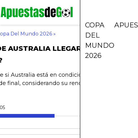
COPA
APUES
opa Del Mundo 2026
»
DEL
MUNDO
E AUSTRALIA LLEGAR A CUARTOS D
2026
?
 si Australia está en condiciones reales de alcanz
de final, considerando su rendimiento, rivales y est
05