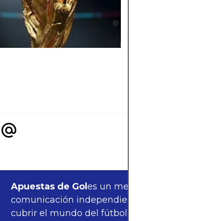
Exploramos las
posibilidades reales
que Argentina alca
los cuartos de final 
las próximas
competiciones
internacionales.
Apuestas de Gol
es un medio de
comunicación independiente, orgulloso de
cubrir el mundo del fútbol —partidos,