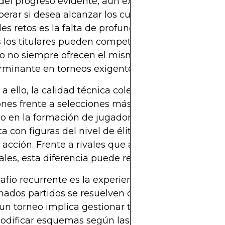
del progreso evidente, aún existen barreras que Au
erar si desea alcanzar los cuartos de final. Uno de
les retos es la falta de profundidad en el banquillo
 los titulares pueden competir a alto nivel, las op
o no siempre ofrecen el mismo rendimiento, lo q
rminante en torneos exigentes con calendarios ap
 ello, la calidad técnica colectiva todavía presen
ones frente a selecciones más tradicionales. Si bie
 en la formación de jugadores en Europa, Austra
a con figuras del nivel de élite que deciden parti
 acción. Frente a rivales que acumulan experienci
nales, esta diferencia puede resultar decisiva.
afío recurrente es la experiencia táctica. Aunque
ados partidos se resuelven con entrega y pasión, 
 un torneo implica gestionar tiempos de partido, le
modificar esquemas según las circunstancias. En e