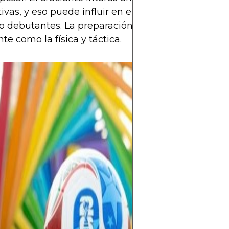
ivas, y eso puede influir en el desempeño de jug
o debutantes. La preparación psicológica será tan
te como la física y táctica.
La pasión por el
allá de los 90 m
emoción, identi
sentimiento. Un
traspasa fronter
cada gol en una
colectiva. En ca
los grandes esta
potreros, late e
el del amor por l
no solo se juega,