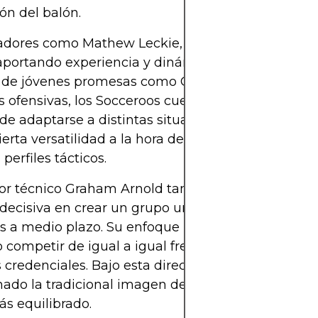
ión del balón.
dores como Mathew Leckie, Jackson Irvine, y Ajd
aportando experiencia y dinámica en el medio ca
de jóvenes promesas como Garang Kuol que ofr
s ofensivas, los Socceroos cuentan con una plantil
e adaptarse a distintas situaciones de juego. Esto
ierta versatilidad a la hora de enfrentar seleccion
 perfiles tácticos.
tor técnico Graham Arnold también ha contribuid
ecisiva en crear un grupo unido, disciplinado y 
 a medio plazo. Su enfoque pragmático ha dado f
 competir de igual a igual frente a selecciones co
credenciales. Bajo esta dirección, Australia ha
do la tradicional imagen defensiva para adoptar
s equilibrado.