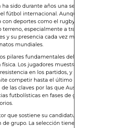
a ha sido durante años una selección en crecimie
el fútbol internacional. Aunque tradicionalmente 
 con deportes como el rugby y el cricket, el fútbol
terreno, especialmente a través de los logros en
es y su presencia cada vez más frecuente en los
atos mundiales.
os pilares fundamentales del equipo australiano e
a física. Los jugadores muestran una notable capa
, resistencia en los partidos, y una actitud combat
ite competir hasta el último minuto. Esta intensi
 de las claves por las que Australia ha logrado so
ias futbolísticas en fases de grupos y partidos
orios.
tor que sostiene su candidatura a los cuartos de fin
 de grupo. La selección tiene un bloque consolid