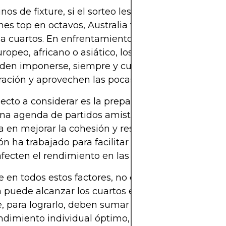
os de fixture, si el sorteo les favorece y evitan a l
nes top en octavos, Australia tiene posibilidades r
a cuartos. En enfrentamientos contra equipos de
ropeo, africano o asiático, los Socceroos han de
den imponerse, siempre y cuando mantengan la
ación y aprovechen las pocas ocasiones que gene
ecto a considerar es la preparación previa. Austral
na agenda de partidos amistosos y concentración
 en mejorar la cohesión y responder ante presion
ón ha trabajado para facilitar infraestructura y cal
fecten el rendimiento en las fases finales.
 en todos estos factores, no es descabellado afi
a puede alcanzar los cuartos en un torneo ideal. N
, para lograrlo, deben sumar todos los elementos 
endimiento individual óptimo, bajo nivel de lesione