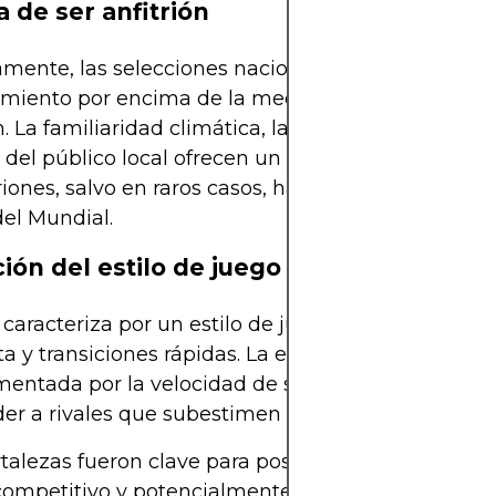
a de ser anfitrión
amente, las selecciones nacionales anfitrionas ha
miento por encima de la media en los torneos qu
. La familiaridad climática, la ausencia de viajes l
 del público local ofrecen un entorno favorable. D
triones, salvo en raros casos, han logrado superar l
el Mundial.
ción del estilo de juego
 caracteriza por un estilo de juego basado en una
 y transiciones rápidas. La estructura defensiva s
ntada por la velocidad de sus atacantes, lo cua
er a rivales que subestimen su calidad.
rtalezas fueron clave para posicionar a Catar com
ompetitivo y potencialmente capaz de aspirar a l