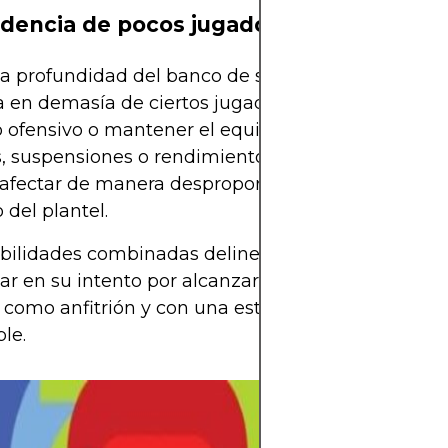
encia de pocos jugadores clave
sa profundidad del banco de suplentes hace que C
 en demasía de ciertos jugadores para generar 
 ofensivo o mantener el equilibrio en el medioca
, suspensiones o rendimientos bajos de estas figu
afectar de manera desproporcionada el rendimie
 del plantel.
ebilidades combinadas delinean un panorama des
ar en su intento por alcanzar los octavos de final,
como anfitrión y con una estructura organizativa
le.
La pasión por el