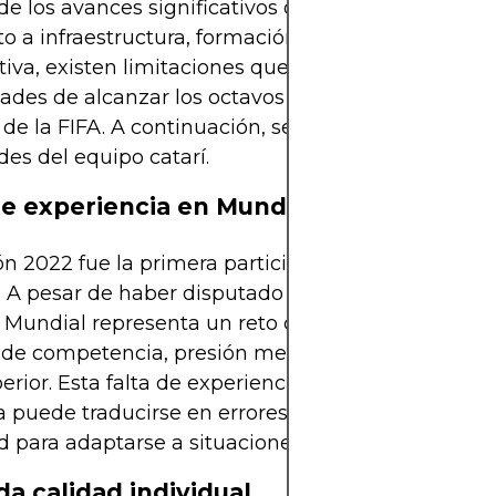
de los avances significativos de Catar en la últim
o a infraestructura, formación de jugadores y exp
iva, existen limitaciones que obstaculizan seria
dades de alcanzar los octavos de final en una Cop
de la FIFA. A continuación, se describen las princ
des del equipo catarí.
de experiencia en Mundiales
ón 2022 fue la primera participación de Catar en
 A pesar de haber disputado torneos internaciona
l Mundial representa un reto completamente disti
 de competencia, presión mediática y exigencia tá
rior. Esta falta de experiencia de los jugadores e
a puede traducirse en errores decisivos, nerviosis
ad para adaptarse a situaciones de alto estrés.
da calidad individual