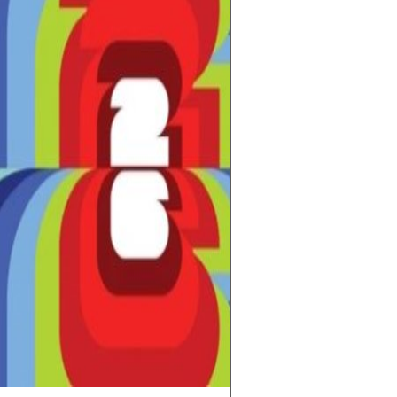
allá de los 90 mi
emoción, identi
sentimiento. Un
traspasa fronter
cada gol en una
colectiva. En ca
los grandes esta
potreros, late e
el del amor por l
no solo se juega,
siente y se com
detrás de cada 
cada cántico y d
cielo, hay una hi
y una pasión qu