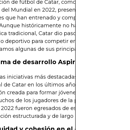
ción de fútbol de Catar, como representante del p
n del Mundial en 2022, presentó un equipo nutrid
s que han entrenado y competido juntos a lo larg
 Aunque históricamente no ha sido una potencia
ica tradicional, Catar dio pasos significativos en el
lo deportivo para competir en su propio torneo al
eamos algunas de sus principales fortalezas.
ma de desarrollo Aspire Academy
as iniciativas más destacadas que ha impulsado e
l de Catar en los últimos años es la Aspire Acade
ión creada para formar jóvenes talentos desde te
chos de los jugadores de la plantilla pertenecient
 2022 fueron egresados de esta academia, reflej
ación estructurada y de largo plazo en el deporte n
uidad y cohesión en el equipo