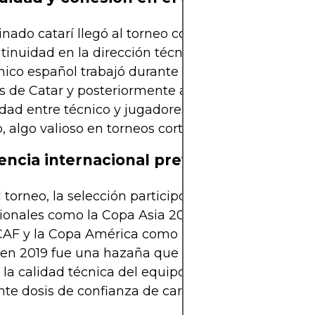
nado catarí llegó al torneo con una plantilla estab
tinuidad en la dirección técnica bajo Félix Sánche
nico español trabajó durante años con las categor
es de Catar y posteriormente asumió el primer equ
idad entre técnico y jugadores aportó cohesión tác
, algo valioso en torneos cortos como un Mundial.
encia internacional previa
l torneo, la selección participó en diversos campe
ionales como la Copa Asia 2019, la Copa Oro de la
F y la Copa América como invitado. Ganar la Co
a en 2019 fue una hazaña que demostró la capacid
y la calidad técnica del equipo, brindando ademá
te dosis de confianza de cara al Mundial.