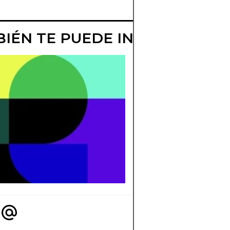
IÉN TE PUEDE INTERESAR
¿HASTA DÓND
PUEDE LLEGAR
CANADÁ?
¿Canadá puede lleg
octavos en el torneo
2024?