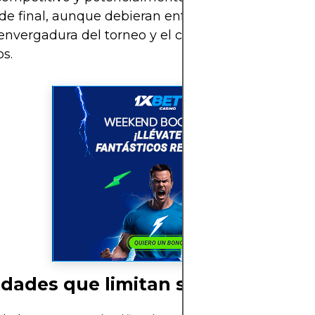
de final, aunque debieran enfrentar desafíos may
envergadura del torneo y el calibre de los rivales e
s.
idades que limitan su clasificació