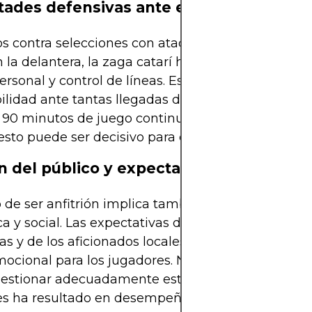
ltades defensivas ante equipos ofensivo
s contra selecciones con ataques rápidos y jugad
n la delantera, la zaga catarí ha mostrado limitaci
rsonal y control de líneas. Esto se traduce en alta
ilidad ante tantas llegadas del rival, especialment
 90 minutos de juego continuo. En partidos de fas
esto puede ser decisivo para el resultado final.
n del público y expectativas
 de ser anfitrión implica también una enorme pre
a y social. Las expectativas del país, de las autor
as y de los aficionados locales pueden convertirs
ocional para los jugadores. No todos los equipos
estionar adecuadamente esta presión, y en múlti
es ha resultado en desempeños por debajo de lo e