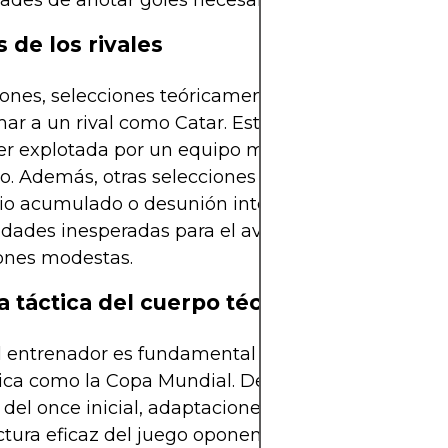
dades de anotar goles necesarios para ganar partid
s de los rivales
ones, selecciones teóricamente superiores puede
ar a un rival como Catar. Esta falta de concentra
er explotada por un equipo motivado y tácticame
. Además, otras selecciones pueden llegar con le
o acumulado o desunión interna, lo cual crea
idades inesperadas para el avance de un equipo 
ones modestas.
a táctica del cuerpo técnico
el entrenador es fundamental en una competición
ica como la Copa Mundial. Decisiones acertadas e
 del once inicial, adaptaciones tácticas durante el
ctura eficaz del juego oponente son aspectos esen