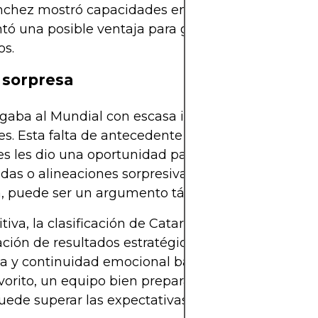
nchez mostró capacidades en torneos anteriores, 
tó una posible ventaja para gestionar mejor part
os.
 sorpresa
egaba al Mundial con escasa información disponib
les. Esta falta de antecedente competitivo en copa
es les dio una oportunidad para aplicar tácticas
das o alineaciones sorpresivas. Esta imprevisibilid
a, puede ser un argumento táctico eficaz.
itiva, la clasificación de Catar a octavos depende
ión de resultados estratégicos, eficacia ofensiva,
a y continuidad emocional bajo presión. Si bien n
orito, un equipo bien preparado y con fortuna en 
uede superar las expectativas.