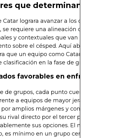
res que determinan su clasificac
 Catar lograra avanzar a los octavos de final de u
 se requiere una alineación de factores técnicos, t
les y contextuales que van más allá del simple
ento sobre el césped. Aquí abordamos los determ
ra que un equipo como Catar pudiera tener posib
e clasificación en la fase de grupos.
ados favorables en enfrentamientos dir
se de grupos, cada punto cuenta. Si Catar lograra
rente a equipos de mayor jerarquía, especialment
 por amplios márgenes y conseguir al menos una 
 su rival directo por el tercer puesto del grupo, a
ablemente sus opciones. El margen de error, sin
, es mínimo en un grupo cerrado.