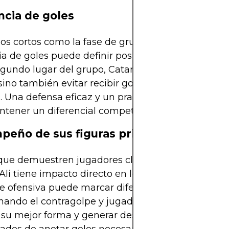
ncia de goles
os cortos como la fase de grupos del Mundial, la
ia de goles puede definir posiciones. Para estar en
egundo lugar del grupo, Catar no sólo debería bus
sino también evitar recibir goles en contra de ma
. Una defensa eficaz y un pragmatismo táctico so
tener un diferencial competitivo.
eño de sus figuras principales
 que demuestren jugadores clave como Akram Afif
li tiene impacto directo en los resultados. Su d
se ofensiva puede marcar diferencia, especialmen
ando el contragolpe y jugadas a balón parado. Si
 su mejor forma y generar desequilibrio, aumenta