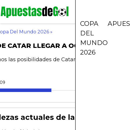
COPA
APUES
opa Del Mundo 2026
»
DEL
MUNDO
E CATAR LLEGAR A OCTAVOS DE FIN
2026
s las posibilidades de Catar para avanzar en el 
-09
lezas actuales de la selección de 