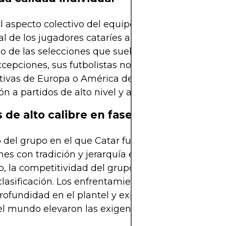
el aspecto colectivo del equipo es destacable, la c
al de los jugadores cataríes aún está por debajo d
 de las selecciones que suelen avanzar de fase. 
cepciones, sus futbolistas no militan en ligas
ivas de Europa o América del Sur, lo cual limita s
ón a partidos de alto nivel y a estilos de juego dive
s de alto calibre en fase de grupos
o del grupo en el que Catar fue ubicado incluyó
nes con tradición y jerarquía en torneos internacio
o, la competitividad del grupo hacía cuesta arriba
clasificación. Los enfrentamientos con equipos q
rofundidad en el plantel y experiencia acumulad
l mundo elevaron las exigencias al máximo.