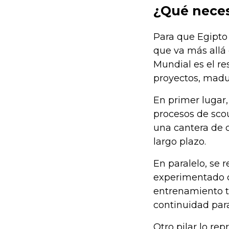
¿Qué neces
Para que Egipto
que va más allá 
Mundial es el re
proyectos, madur
En primer lugar,
procesos de scou
una cantera de 
largo plazo.
En paralelo, se 
experimentado co
entrenamiento tác
continuidad para
Otro pilar lo rep