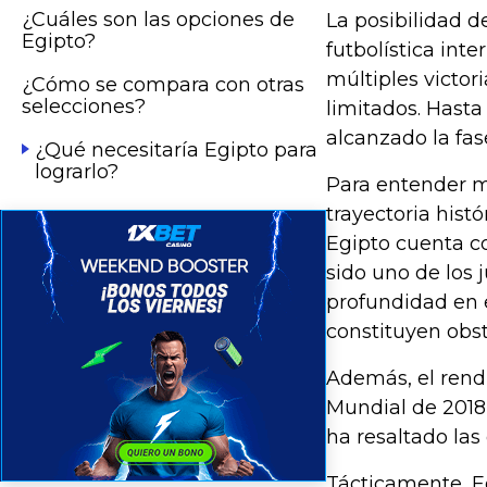
¿Cuáles son las opciones de
La posibilidad d
Egipto?
futbolística int
múltiples victo
¿Cómo se compara con otras
selecciones?
limitados. Hasta
alcanzado la fas
¿Qué necesitaría Egipto para
lograrlo?
Para entender me
trayectoria hist
Egipto cuenta c
sido uno de los 
profundidad en 
constituyen obst
Además, el rendi
Mundial de 2018,
ha resaltado las
Tácticamente, Eg