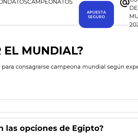
IÓN
DATOS
CAMPEONATOS
DE
APUESTA
M
SEGURO
20
 EL MUNDIAL?
os para consagrarse campeona mundial según expert
n las opciones de Egipto?