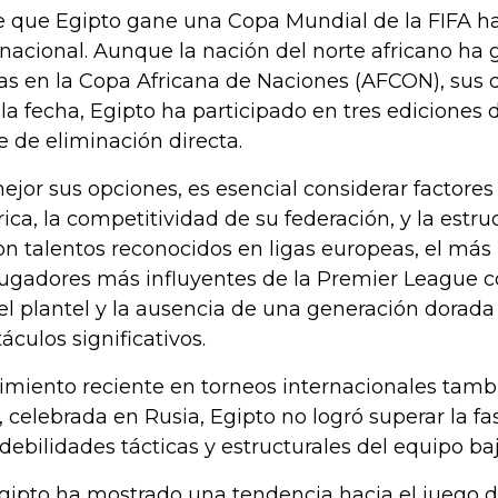
e que Egipto gane una Copa Mundial de la FIFA ha 
ernacional. Aunque la nación del norte africano ha 
rias en la Copa Africana de Naciones (AFCON), su
 la fecha, Egipto ha participado en tres ediciones 
e de eliminación directa.
jor sus opciones, es esencial considerar factores 
órica, la competitividad de su federación, y la estr
on talentos reconocidos en ligas europeas, el más
jugadores más influyentes de la Premier League con
el plantel y la ausencia de una generación dorad
áculos significativos.
miento reciente en torneos internacionales tambié
 celebrada en Rusia, Egipto no logró superar la fa
 debilidades tácticas y estructurales del equipo ba
ipto ha mostrado una tendencia hacia el juego def