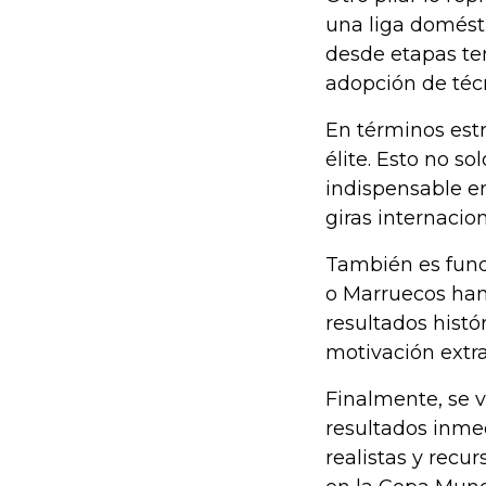
una liga domést
desde etapas tem
adopción de téc
En términos estr
élite. Esto no s
indispensable e
giras internacio
También es funda
o Marruecos han
resultados histó
motivación extr
Finalmente, se v
resultados inme
realistas y recu