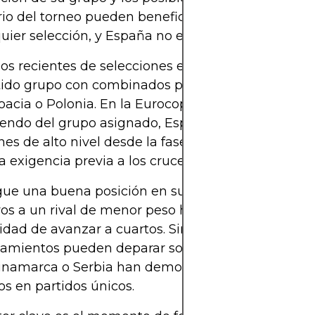
io del torneo pueden beneficiar o perjudicar las 
uier selección, y España no es ajena a ello.
os recientes de selecciones europeas, España ha
ido grupo con combinados potentes como Alema
Croacia o Polonia. En la Eurocopa 2024, por ejemplo
endo del grupo asignado, España podría enfrenta
nes de alto nivel desde la fase de grupos, lo cual 
la exigencia previa a los cruces de eliminación dire
gue una buena posición en su grupo, puede enfre
os a un rival de menor peso histórico, lo que aum
idad de avanzar a cuartos. Sin embargo, los
amientos pueden deparar sorpresas, y seleccion
Dinamarca o Serbia han demostrado que pueden e
tos en partidos únicos.