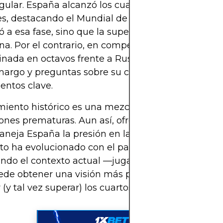
gular. España alcanzó los cuartos de final en cuat
s, destacando el Mundial de Sudáfrica 2010, don
gó a esa fase, sino que la superó para luego corona
. Por el contrario, en competencias como Rusia 
inada en octavos frente a Rusia en penales, deja
margo y preguntas sobre su capacidad de sobrep
ntos clave.
miento histórico es una mezcla de éxito esporádic
iones prematuras. Aun así, ofrece importantes pist
eja España la presión en las fases eliminatorias
o ha evolucionado con el paso del tiempo. Al est
ndo el contexto actual —jugadores, entrenadores 
de obtener una visión más precisa sobre sus opc
 (y tal vez superar) los cuartos en futuras competi