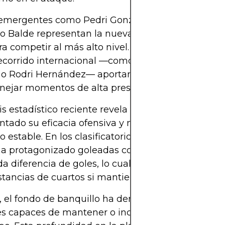
emergentes como Pedri González, Gavi, Nico Will
o Balde representan la nueva generación de futbo
ara competir al más alto nivel. Junto a ellos, jugad
ecorrido internacional —como Álvaro Morata, Dani
 o Rodri Hernández— aportan la experiencia nece
ejar momentos de alta presión en fases eliminato
sis estadístico reciente revela que España ha
ntado su eficacia ofensiva y mantenido un rendi
o estable. En los clasificatorios previos a grandes 
 ha protagonizado goleadas contundentes y mant
da diferencia de goles, lo cual favorece su proyecc
stancias de cuartos si mantiene la consistencia.
el fondo de banquillo ha demostrado ser robusto
s capaces de mantener o incluso elevar el nivel t