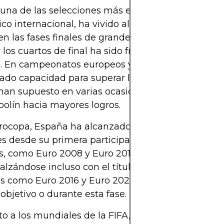
 una de las selecciones más emblemáticas del p
ico internacional, ha vivido altibajos a lo largo de 
 en las fases finales de grandes torneos. Concreta
 los cuartos de final ha sido frecuentemente un 
n. En campeonatos europeos y mundiales, la Roja 
do capacidad para superar la fase de grupos, per
han supuesto en varias ocasiones tanto una barr
olín hacia mayores logros.
rocopa, España ha alcanzado los cuartos en nuev
s desde su primera participación en 1964. En tor
s, como Euro 2008 y Euro 2012, superó ampliamen
 alzándose incluso con el título. No obstante, en ot
s como Euro 2016 y Euro 2020, fue eliminada ant
 objetivo o durante esta fase.
o a los mundiales de la FIFA, el rendimiento ha s