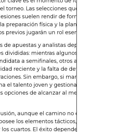
tor clave es el momento de forma y la cohesión d
el torneo. Las selecciones que llegan con buena 
lesiones suelen rendir de forma más estable. En e
 la preparación física y la planificación de partidos
s previos jugarán un rol esencial para España.
s de apuestas y analistas deportivos ya muestran
s divididas: mientras algunos consideran a Espa
ndidata a semifinales, otros apuntan a que la
ridad reciente y la falta de definición arriba podría
raciones. Sin embargo, si mantiene su identidad tá
a el talento joven y gestiona con madurez los e
us opciones de alcanzar al menos los cuartos de fi
usión, aunque el camino no esté exento de obstá
osee los elementos tácticos, técnicos y humanos
 los cuartos. El éxito dependerá, no obstante, del e