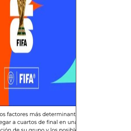
traspasa fronter
cada gol en una
colectiva. En ca
los grandes esta
potreros, late e
el del amor por l
no solo se juega,
siente y se com
detrás de cada 
cada cántico y d
cielo, hay una hi
y una pasión qu
os factores más determinantes para evaluar si E
egar a cuartos de final en una gran competición e
ión de su grupo y los posibles cruces. El sorteo y 