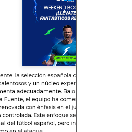
nte, la selección española cuenta con un grupo 
 talentosos y un núcleo experimentado que se
enta adecuadamente. Bajo el mando del selecc
la Fuente, el equipo ha comenzado a mostrar una 
 renovada con énfasis en el juego asociativo, presi
 controlada. Este enfoque se mantiene fiel a la i
nal del fútbol español, pero incorpora mayor vertic
mo en el ataque.