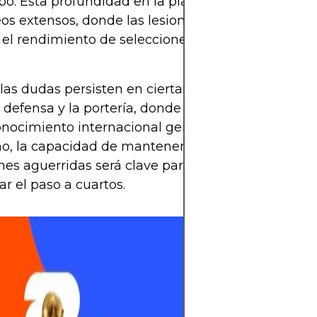
po. Esta profundidad en la plantilla puede ser dec
eos extensos, donde las lesiones o sanciones podr
el rendimiento de selecciones con menos rotació
 las dudas persisten en ciertas líneas, especialmen
 defensa y la portería, donde la falta de un claro ti
onocimiento internacional genera interrogantes.
, la capacidad de mantener el temple táctico fre
nes aguerridas será clave para determinar si Esp
r el paso a cuartos.
La pasión por el
allá de los 90 mi
emoción, identi
sentimiento. Un