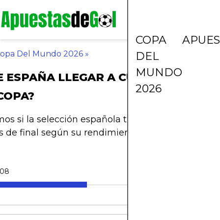
COPA
APUES
opa Del Mundo 2026
»
DEL
MUNDO
 ESPAÑA LLEGAR A CUARTOS EN LA
2026
COPA?
os si la selección española tiene lo necesario par
s de final según su rendimiento actual, plantilla y r
-08